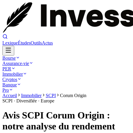
Lexique
Études
Outils
Actus
Bourse
Assurance-vie
PER
Immobilier
Cryptos
Banque
Pro
Accueil
Immobilier
SCPI
Corum Origin
SCPI ·
Diversifiée
·
Europe
Avis SCPI Corum Origin :
notre analyse du rendement