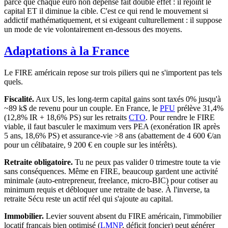
parce que chaque euro non dépensé fait double effet : il rejoint le
capital ET il diminue la cible. C'est ce qui rend le mouvement si
addictif mathématiquement, et si exigeant culturellement : il suppose
un mode de vie volontairement en-dessous des moyens.
Adaptations à la France
Le FIRE américain repose sur trois piliers qui ne s'importent pas tels
quels.
Fiscalité.
Aux US, les long-term capital gains sont taxés 0% jusqu'à
~89 k$ de revenu pour un couple. En France, le
PFU
prélève 31,4%
(12,8% IR + 18,6% PS) sur les retraits
CTO
. Pour rendre le FIRE
viable, il faut basculer le maximum vers PEA (exonération IR après
5 ans, 18,6% PS) et assurance-vie >8 ans (abattement de 4 600 €/an
pour un célibataire, 9 200 € en couple sur les intérêts).
Retraite obligatoire.
Tu ne peux pas valider 0 trimestre toute ta vie
sans conséquences. Même en FIRE, beaucoup gardent une activité
minimale (auto-entrepreneur, freelance, micro-BIC) pour cotiser au
minimum requis et débloquer une retraite de base. À l'inverse, ta
retraite Sécu reste un actif réel qui s'ajoute au capital.
Immobilier.
Levier souvent absent du FIRE américain, l'immobilier
locatif français bien optimisé (
LMNP
, déficit foncier) peut générer