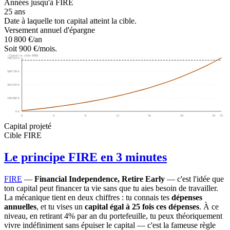
Années jusqu'à FIRE
25 ans
Date à laquelle ton capital atteint la cible.
Versement annuel d'épargne
10 800 €/an
Soit 900 €/mois.
Capital vs. cible FIRE
786 319 €
589 739 €
393 159 €
196 580 €
0 €
0
4
8
12
16
20
24
25
Capital projeté
Cible FIRE
Le principe FIRE en 3 minutes
FIRE
—
Financial Independence, Retire Early
— c'est l'idée que
ton capital peut financer ta vie sans que tu aies besoin de travailler.
La mécanique tient en deux chiffres : tu connais tes
dépenses
annuelles
, et tu vises un
capital égal à 25 fois ces dépenses
. À ce
niveau, en retirant 4% par an du portefeuille, tu peux théoriquement
vivre indéfiniment sans épuiser le capital — c'est la fameuse règle