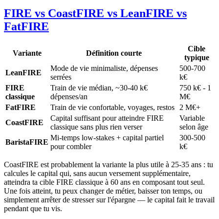
FIRE vs CoastFIRE vs LeanFIRE vs
FatFIRE
Cible
Variante
Définition courte
typique
Mode de vie minimaliste, dépenses
500-700
LeanFIRE
serrées
k€
FIRE
Train de vie médian, ~30-40 k€
750 k€ - 1
classique
dépenses/an
M€
FatFIRE
Train de vie confortable, voyages, restos
2 M€+
Capital suffisant pour atteindre FIRE
Variable
CoastFIRE
classique sans plus rien verser
selon âge
Mi-temps low-stakes + capital partiel
300-500
BaristaFIRE
pour combler
k€
CoastFIRE est probablement la variante la plus utile à 25-35 ans : tu
calcules le capital qui, sans aucun versement supplémentaire,
atteindra ta cible FIRE classique à 60 ans en composant tout seul.
Une fois atteint, tu peux changer de métier, baisser ton temps, ou
simplement arrêter de stresser sur l'épargne — le capital fait le travail
pendant que tu vis.