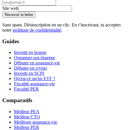
Site web
Recevoir la lettre
Sans spam. Désinscription en un clic. En t’inscrivant, tu acceptes
notre
politique de confidentialité
.
Guides
Investir en bourse
Organiser son épargne
Débuter en assurance-vie
Débuter en crypto
Investir en SCPI
Qu'est-ce qu'un ETF ?
Fiscalité assurance-vie
Fiscalité PER
Comparatifs
Meilleur PEA
Meilleur CTO
Meilleure assurance-vie
Meilleur PER