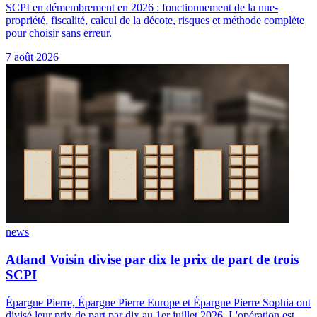
SCPI en démembrement en 2026 : fonctionnement de la nue-
propriété, fiscalité, calcul de la décote, risques et méthode complète
pour choisir sans erreur.
7 août 2026
news
Atland Voisin divise par dix le prix de part de trois
SCPI
Épargne Pierre, Épargne Pierre Europe et Épargne Pierre Sophia ont
divisé leur prix de part par dix au 1er juillet 2026. L'opération est