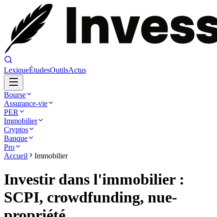
Lexique
Études
Outils
Actus
Bourse
Assurance-vie
PER
Immobilier
Cryptos
Banque
Pro
Accueil
Immobilier
Investir dans l'immobilier :
SCPI, crowdfunding, nue-
propriété