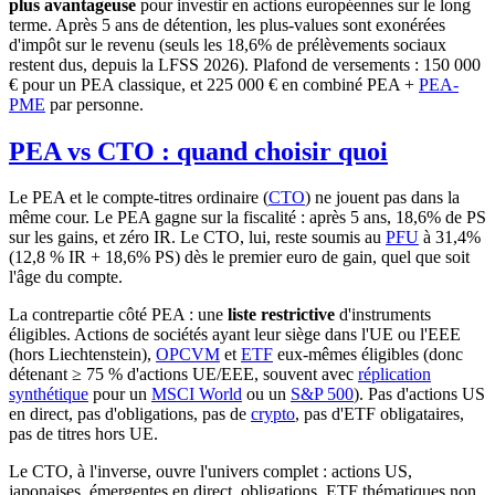
plus avantageuse
pour investir en actions européennes sur le long
terme. Après 5 ans de détention, les plus-values sont exonérées
d'impôt sur le revenu (seuls les 18,6% de prélèvements sociaux
restent dus, depuis la LFSS 2026). Plafond de versements : 150 000
€ pour un PEA classique, et 225 000 € en combiné PEA +
PEA-
PME
par personne.
PEA vs CTO : quand choisir quoi
Le PEA et le compte-titres ordinaire (
CTO
) ne jouent pas dans la
même cour. Le PEA gagne sur la fiscalité : après 5 ans, 18,6% de PS
sur les gains, et zéro IR. Le CTO, lui, reste soumis au
PFU
à 31,4%
(12,8 % IR + 18,6% PS) dès le premier euro de gain, quel que soit
l'âge du compte.
La contrepartie côté PEA : une
liste restrictive
d'instruments
éligibles. Actions de sociétés ayant leur siège dans l'UE ou l'EEE
(hors Liechtenstein),
OPCVM
et
ETF
eux-mêmes éligibles (donc
détenant ≥ 75 % d'actions UE/EEE, souvent avec
réplication
synthétique
pour un
MSCI World
ou un
S&P 500
). Pas d'actions US
en direct, pas d'obligations, pas de
crypto
, pas d'ETF obligataires,
pas de titres hors UE.
Le CTO, à l'inverse, ouvre l'univers complet : actions US,
japonaises, émergentes en direct, obligations, ETF thématiques non