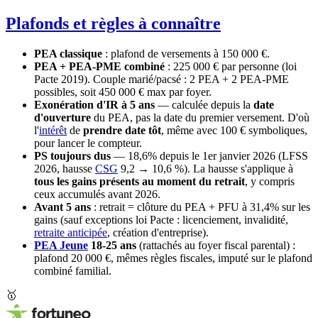
Plafonds et règles à connaître
PEA classique
: plafond de versements à 150 000 €.
PEA + PEA-PME combiné
: 225 000 € par personne (loi
Pacte 2019). Couple marié/pacsé : 2 PEA + 2 PEA-PME
possibles, soit 450 000 € max par foyer.
Exonération d'IR à 5 ans
— calculée depuis la
date
d'ouverture
du PEA, pas la date du premier versement. D'où
l'
intérêt
de
prendre date tôt
, même avec 100 € symboliques,
pour lancer le compteur.
PS toujours dus
— 18,6% depuis le 1er janvier 2026 (LFSS
2026, hausse
CSG
9,2 → 10,6 %). La hausse s'applique à
tous les gains présents au moment du retrait
, y compris
ceux accumulés avant 2026.
Avant 5 ans
: retrait = clôture du PEA + PFU à 31,4% sur les
gains (sauf exceptions loi Pacte : licenciement, invalidité,
retraite anticipée
, création d'entreprise).
PEA Jeune
18-25 ans
(rattachés au foyer fiscal parental) :
plafond 20 000 €, mêmes règles fiscales, imputé sur le plafond
combiné familial.
🥇