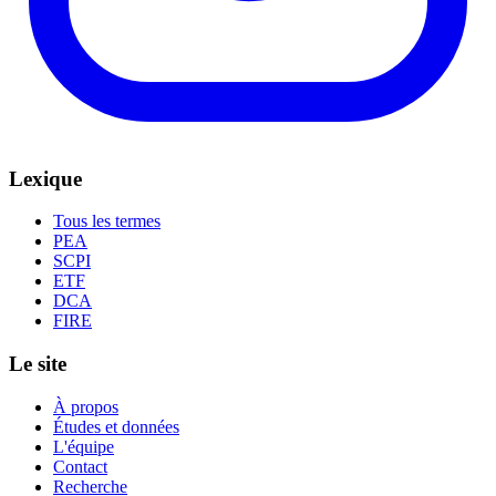
Lexique
Tous les termes
PEA
SCPI
ETF
DCA
FIRE
Le site
À propos
Études et données
L'équipe
Contact
Recherche