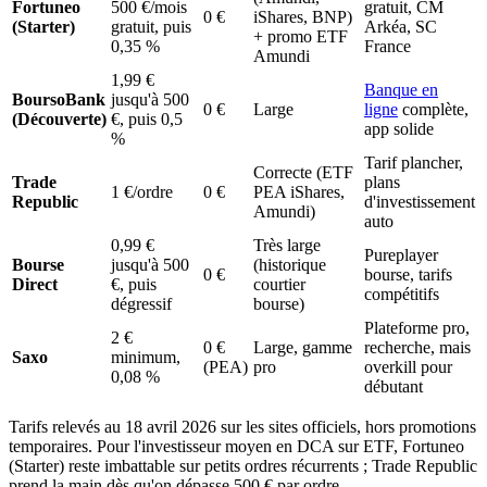
Fortuneo
500 €/mois
gratuit, CM
0 €
iShares, BNP)
(Starter)
gratuit, puis
Arkéa, SC
+ promo ETF
0,35 %
France
Amundi
1,99 €
Banque en
BoursoBank
jusqu'à 500
0 €
Large
ligne
complète,
(Découverte)
€, puis 0,5
app solide
%
Tarif plancher,
Correcte (ETF
Trade
plans
1 €/ordre
0 €
PEA iShares,
Republic
d'investissement
Amundi)
auto
0,99 €
Très large
Pureplayer
Bourse
jusqu'à 500
(historique
0 €
bourse, tarifs
Direct
€, puis
courtier
compétitifs
dégressif
bourse)
Plateforme pro,
2 €
0 €
Large, gamme
recherche, mais
Saxo
minimum,
(PEA)
pro
overkill pour
0,08 %
débutant
Tarifs relevés au 18 avril 2026 sur les sites officiels, hors promotions
temporaires. Pour l'investisseur moyen en DCA sur ETF, Fortuneo
(Starter) reste imbattable sur petits ordres récurrents ; Trade Republic
prend la main dès qu'on dépasse 500 € par ordre.