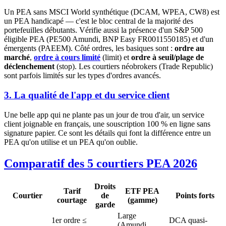
Un PEA sans MSCI World synthétique (DCAM, WPEA, CW8) est
un PEA handicapé — c'est le bloc central de la majorité des
portefeuilles débutants. Vérifie aussi la présence d'un S&P 500
éligible PEA (PE500 Amundi, BNP Easy FR0011550185) et d'un
émergents (PAEEM). Côté ordres, les basiques sont :
ordre au
marché
,
ordre à cours limité
(limit) et
ordre à seuil/plage de
déclenchement
(stop). Les courtiers néobrokers (Trade Republic)
sont parfois limités sur les types d'ordres avancés.
3. La qualité de l'app et du service client
Une belle app qui ne plante pas un jour de trou d'air, un service
client joignable en français, une souscription 100 % en ligne sans
signature papier. Ce sont les détails qui font la différence entre un
PEA qu'on utilise et un PEA qu'on oublie.
Comparatif des 5 courtiers PEA 2026
Droits
Tarif
ETF PEA
Courtier
de
Points forts
courtage
(gamme)
garde
Large
1er ordre ≤
DCA quasi-
(Amundi,