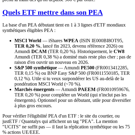
Quels ETF mettre dans son PEA
La base d'un PEA débutant tient en 1 à 3 lignes d'ETF mondiaux
synthétiques éligibles PEA :
MSCI World
— iShares
WPEA
(ISIN IE000BI8OT95,
TER 0,20 %
, lancé fin 2023, devenu référence 2026) ou
Amundi
DCAM
(TER 0,20 %). Historiquement, le
CW8
Amundi (TER 0,38 %) a dominé mais reste plus cher ; pas de
raison d'en ouvrir un nouveau en 2026.
S&P 500 synthétique
— Amundi
PE500
(FR0013412285,
TER 0,15 %) ou BNP Easy S&P 500 (FR0011550185, TER
0,12 %). Utile si tu veux surpondérer les US au-delà de la
pondération MSCI World (~70 %).
Marchés émergents
— Amundi
PAEEM
(FR0010959676,
TER 0,20 %) pour compléter un World (qui n'inclut pas les
émergents). Optionnel pour un débutant, utile pour diversifier
à plus gros encours.
Pour vérifier l'éligibilité PEA d'un ETF : le site du courtier, ou
justETF / Quantalys qui affichent un tag "PEA". La mention
"UCITS" ne suffit pas — il faut la réplication synthétique ou les 75
% actions UE/EEE.