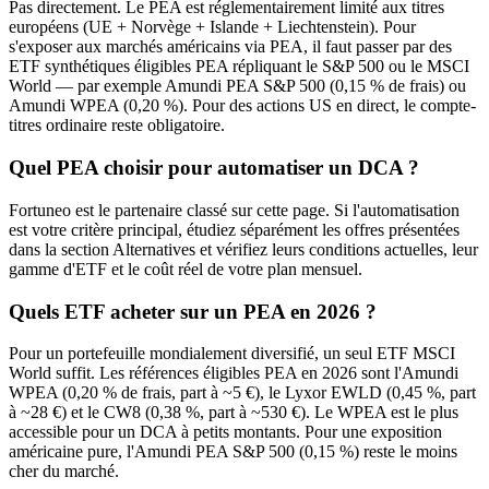
Pas directement. Le PEA est réglementairement limité aux titres
européens (UE + Norvège + Islande + Liechtenstein). Pour
s'exposer aux marchés américains via PEA, il faut passer par des
ETF synthétiques éligibles PEA répliquant le S&P 500 ou le MSCI
World — par exemple Amundi PEA S&P 500 (0,15 % de frais) ou
Amundi WPEA (0,20 %). Pour des actions US en direct, le compte-
titres ordinaire reste obligatoire.
Quel PEA choisir pour automatiser un DCA ?
Fortuneo est le partenaire classé sur cette page. Si l'automatisation
est votre critère principal, étudiez séparément les offres présentées
dans la section Alternatives et vérifiez leurs conditions actuelles, leur
gamme d'ETF et le coût réel de votre plan mensuel.
Quels ETF acheter sur un PEA en 2026 ?
Pour un portefeuille mondialement diversifié, un seul ETF MSCI
World suffit. Les références éligibles PEA en 2026 sont l'Amundi
WPEA (0,20 % de frais, part à ~5 €), le Lyxor EWLD (0,45 %, part
à ~28 €) et le CW8 (0,38 %, part à ~530 €). Le WPEA est le plus
accessible pour un DCA à petits montants. Pour une exposition
américaine pure, l'Amundi PEA S&P 500 (0,15 %) reste le moins
cher du marché.