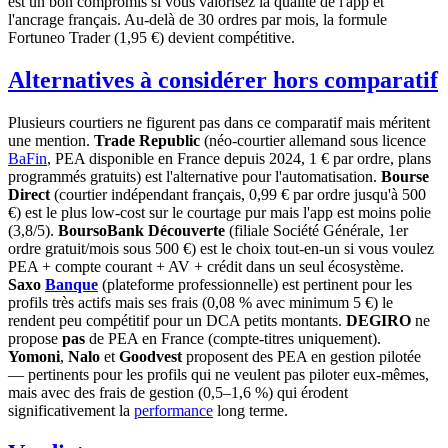
est un bon compromis si vous valorisez la qualité de l'app et
l'ancrage français. Au-delà de 30 ordres par mois, la formule
Fortuneo Trader (1,95 €) devient compétitive.
Alternatives à considérer hors comparatif
Plusieurs courtiers ne figurent pas dans ce comparatif mais méritent
une mention.
Trade Republic
(néo-courtier allemand sous licence
BaFin
, PEA disponible en France depuis 2024, 1 € par ordre, plans
programmés gratuits) est l'alternative pour l'automatisation.
Bourse
Direct
(courtier indépendant français, 0,99 € par ordre jusqu'à 500
€) est le plus low-cost sur le courtage pur mais l'app est moins polie
(3,8/5).
BoursoBank Découverte
(filiale Société Générale, 1er
ordre gratuit/mois sous 500 €) est le choix tout-en-un si vous voulez
PEA + compte courant + AV + crédit dans un seul écosystème.
Saxo
Banque
(plateforme professionnelle) est pertinent pour les
profils très actifs mais ses frais (0,08 % avec minimum 5 €) le
rendent peu compétitif pour un DCA petits montants.
DEGIRO
ne
propose
pas
de PEA en France (compte-titres uniquement).
Yomoni
,
Nalo
et
Goodvest
proposent des PEA en gestion pilotée
— pertinents pour les profils qui ne veulent pas piloter eux-mêmes,
mais avec des frais de gestion (0,5–1,6 %) qui érodent
significativement la
performance
long terme.