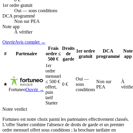
1er ordre gratuit
Oui — sous conditions
DCA programmé
Non sur PEA
Note app
À vérifier
Ouvrir
Avis complet →
Frais
Droits
1er ordre
DCA
Note
#
Partenaire
ordre ≤
de
gratuit
programmé
app
500 €
garde
1er
ordre
mensuel
Oui —
≤ 500 €
Non sur
À
★
0 €
sous
offert,
PEA
vérifie
Fortuneo
Ouvrir →
conditions
puis
tarif
Starter
Notre verdict
Fortuneo est notre choix parmi les partenaires effectivement classés.
L'offre Starter combine l'absence de droits de garde et un premier
ordre mensuel offert sous conditions ; la brochure tarifaire en