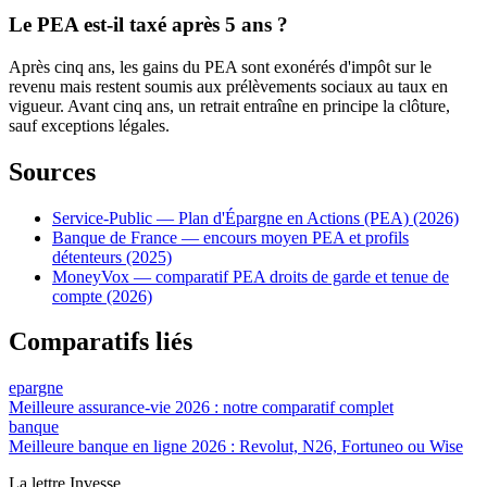
Le PEA est-il taxé après 5 ans ?
Après cinq ans, les gains du PEA sont exonérés d'impôt sur le
revenu mais restent soumis aux prélèvements sociaux au taux en
vigueur. Avant cinq ans, un retrait entraîne en principe la clôture,
sauf exceptions légales.
Sources
Service-Public — Plan d'Épargne en Actions (PEA)
(2026)
Banque de France — encours moyen PEA et profils
détenteurs
(2025)
MoneyVox — comparatif PEA droits de garde et tenue de
compte
(2026)
Comparatifs liés
epargne
Meilleure assurance-vie 2026 : notre comparatif complet
banque
Meilleure banque en ligne 2026 : Revolut, N26, Fortuneo ou Wise
La lettre Invesse