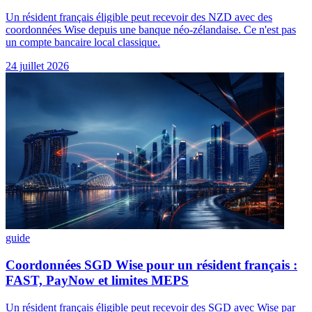
Un résident français éligible peut recevoir des NZD avec des
coordonnées Wise depuis une banque néo-zélandaise. Ce n'est pas
un compte bancaire local classique.
24 juillet 2026
guide
Coordonnées SGD Wise pour un résident français :
FAST, PayNow et limites MEPS
Un résident français éligible peut recevoir des SGD avec Wise par