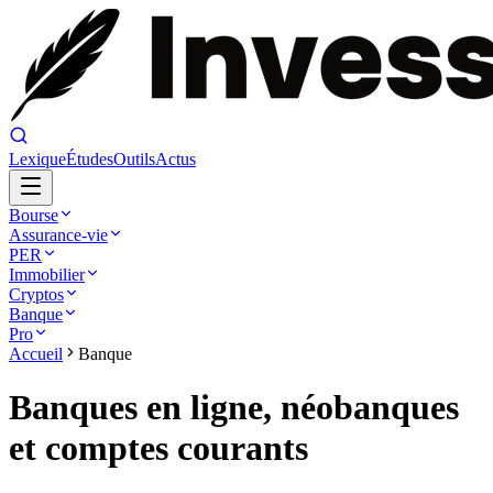
Lexique
Études
Outils
Actus
Bourse
Assurance-vie
PER
Immobilier
Cryptos
Banque
Pro
Accueil
Banque
Banques en ligne, néobanques
et comptes courants