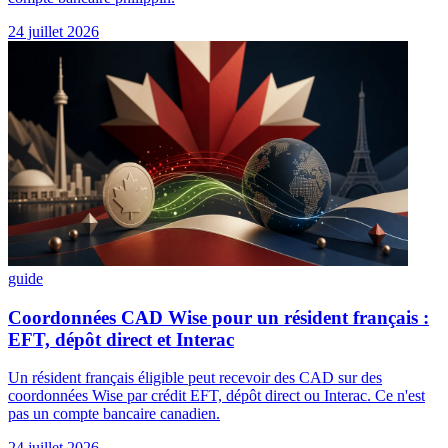
24 juillet 2026
guide
Coordonnées CAD Wise pour un résident français :
EFT, dépôt direct et Interac
Un résident français éligible peut recevoir des CAD sur des
coordonnées Wise par crédit EFT, dépôt direct ou Interac. Ce n'est
pas un compte bancaire canadien.
24 juillet 2026