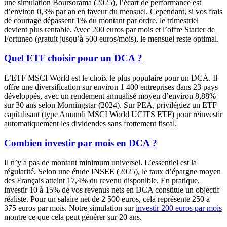
une simulation Boursorama (2025), l’écart de performance est
d’environ 0,3% par an en faveur du mensuel. Cependant, si vos frais
de courtage dépassent 1% du montant par ordre, le trimestriel
devient plus rentable. Avec 200 euros par mois et l’offre Starter de
Fortuneo (gratuit jusqu’à 500 euros/mois), le mensuel reste optimal.
Quel ETF choisir pour un DCA ?
L’ETF MSCI World est le choix le plus populaire pour un DCA. Il
offre une diversification sur environ 1 400 entreprises dans 23 pays
développés, avec un rendement annualisé moyen d’environ 8,88%
sur 30 ans selon Morningstar (2024). Sur PEA, privilégiez un ETF
capitalisant (type Amundi MSCI World UCITS ETF) pour réinvestir
automatiquement les dividendes sans frottement fiscal.
Combien investir par mois en DCA ?
Il n’y a pas de montant minimum universel. L’essentiel est la
régularité. Selon une étude INSEE (2025), le taux d’épargne moyen
des Français atteint 17,4% du revenu disponible. En pratique,
investir 10 à 15% de vos revenus nets en DCA constitue un objectif
réaliste. Pour un salaire net de 2 500 euros, cela représente 250 à
375 euros par mois. Notre simulation sur
investir 200 euros par mois
montre ce que cela peut générer sur 20 ans.