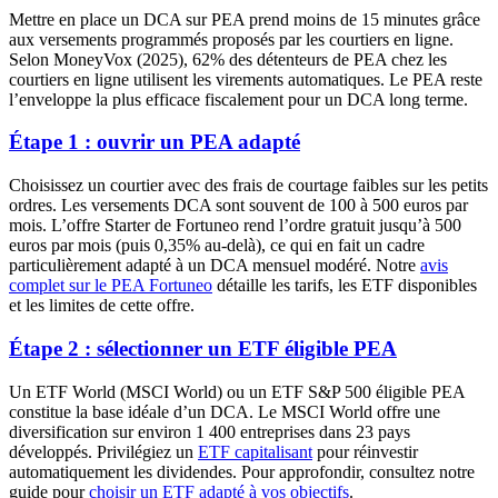
Mettre en place un DCA sur PEA prend moins de 15 minutes grâce
aux versements programmés proposés par les courtiers en ligne.
Selon MoneyVox (2025), 62% des détenteurs de PEA chez les
courtiers en ligne utilisent les virements automatiques. Le PEA reste
l’enveloppe la plus efficace fiscalement pour un DCA long terme.
Étape 1 : ouvrir un PEA adapté
Choisissez un courtier avec des frais de courtage faibles sur les petits
ordres. Les versements DCA sont souvent de 100 à 500 euros par
mois. L’offre Starter de Fortuneo rend l’ordre gratuit jusqu’à 500
euros par mois (puis 0,35% au-delà), ce qui en fait un cadre
particulièrement adapté à un DCA mensuel modéré. Notre
avis
complet sur le PEA Fortuneo
détaille les tarifs, les ETF disponibles
et les limites de cette offre.
Étape 2 : sélectionner un ETF éligible PEA
Un ETF World (MSCI World) ou un ETF S&P 500 éligible PEA
constitue la base idéale d’un DCA. Le MSCI World offre une
diversification sur environ 1 400 entreprises dans 23 pays
développés. Privilégiez un
ETF capitalisant
pour réinvestir
automatiquement les dividendes. Pour approfondir, consultez notre
guide pour
choisir un ETF adapté à vos objectifs
.