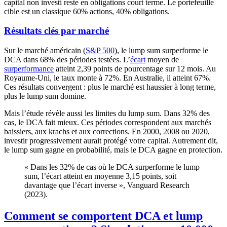
capital non investi reste en obligations court terme. Le portefeuille
cible est un classique 60% actions, 40% obligations.
Résultats clés par marché
Sur le marché américain (
S&P 500
), le lump sum surperforme le
DCA dans 68% des périodes testées. L’
écart
moyen de
surperformance
atteint 2,39 points de pourcentage sur 12 mois. Au
Royaume-Uni, le taux monte à 72%. En Australie, il atteint 67%.
Ces résultats convergent : plus le marché est haussier à long terme,
plus le lump sum domine.
Mais l’étude révèle aussi les limites du lump sum. Dans 32% des
cas, le DCA fait mieux. Ces périodes correspondent aux marchés
baissiers, aux krachs et aux corrections. En 2000, 2008 ou 2020,
investir progressivement aurait protégé votre capital. Autrement dit,
le lump sum gagne en probabilité, mais le DCA gagne en protection.
« Dans les 32% de cas où le DCA surperforme le lump
sum, l’écart atteint en moyenne 3,15 points, soit
davantage que l’écart inverse », Vanguard Research
(2023).
Comment se comportent DCA et lump