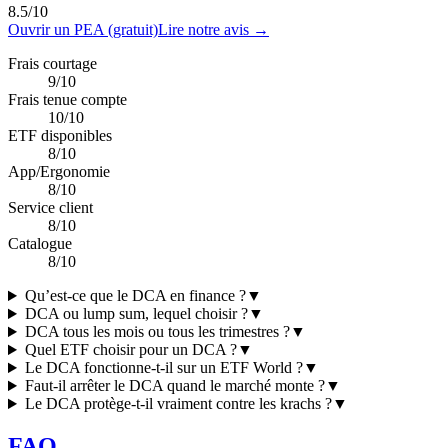
8.5
/10
Ouvrir un PEA (gratuit)
Lire notre avis →
Frais courtage
9/10
Frais tenue compte
10/10
ETF disponibles
8/10
App/Ergonomie
8/10
Service client
8/10
Catalogue
8/10
Qu’est-ce que le DCA en finance ?
▼
DCA ou lump sum, lequel choisir ?
▼
DCA tous les mois ou tous les trimestres ?
▼
Quel ETF choisir pour un DCA ?
▼
Le DCA fonctionne-t-il sur un ETF World ?
▼
Faut-il arrêter le DCA quand le marché monte ?
▼
Le DCA protège-t-il vraiment contre les krachs ?
▼
FAQ