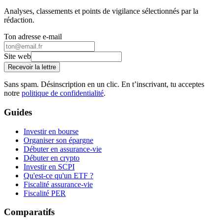
Analyses, classements et points de vigilance sélectionnés par la
rédaction.
Ton adresse e-mail
Site web
Recevoir la lettre
Sans spam. Désinscription en un clic. En t’inscrivant, tu acceptes
notre
politique de confidentialité
.
Guides
Investir en bourse
Organiser son épargne
Débuter en assurance-vie
Débuter en crypto
Investir en SCPI
Qu'est-ce qu'un ETF ?
Fiscalité assurance-vie
Fiscalité PER
Comparatifs