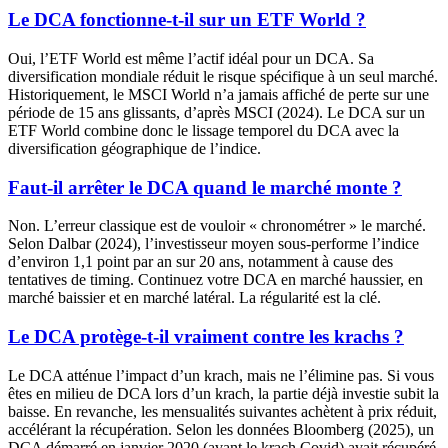
Le DCA fonctionne-t-il sur un ETF World ?
Oui, l’ETF World est même l’actif idéal pour un DCA. Sa
diversification mondiale réduit le risque spécifique à un seul marché.
Historiquement, le MSCI World n’a jamais affiché de perte sur une
période de 15 ans glissants, d’après MSCI (2024). Le DCA sur un
ETF World combine donc le lissage temporel du DCA avec la
diversification géographique de l’indice.
Faut-il arrêter le DCA quand le marché monte ?
Non. L’erreur classique est de vouloir « chronométrer » le marché.
Selon Dalbar (2024), l’investisseur moyen sous-performe l’indice
d’environ 1,1 point par an sur 20 ans, notamment à cause des
tentatives de timing. Continuez votre DCA en marché haussier, en
marché baissier et en marché latéral. La régularité est la clé.
Le DCA protège-t-il vraiment contre les krachs ?
Le DCA atténue l’impact d’un krach, mais ne l’élimine pas. Si vous
êtes en milieu de DCA lors d’un krach, la partie déjà investie subit la
baisse. En revanche, les mensualités suivantes achètent à prix réduit,
accélérant la récupération. Selon les données Bloomberg (2025), un
DCA démarré en janvier 2020 (avant le krach Covid) avait récupéré