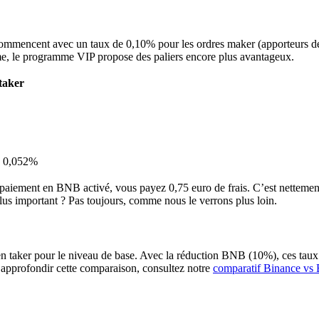
s commencent avec un taux de 0,10% pour les ordres maker (apporteurs de l
me, le programme VIP propose des paliers encore plus avantageux.
taker
à 0,052%
 paiement en BNB activé, vous payez 0,75 euro de frais. C’est netteme
plus important ? Pas toujours, comme nous le verrons plus loin.
en taker pour le niveau de base. Avec la réduction BNB (10%), ces tau
r approfondir cette comparaison, consultez notre
comparatif Binance vs 