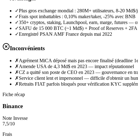
✓
Plus gros exchange mondial : 280M+ utilisateurs, 8-20 Md$/
✓
Frais spot imbattables : 0,10% maker/taker, -25% avec BNB
✓
350+ cryptos, staking, Launchpool, earn, marge, futures — of
✓
SAFU de 15 000 BTC (~1 Md$) + Proof of Reserves + 2FA o
✓
Enregistré PSAN AMF France depuis mai 2022
Inconvénients
✗
Agrément MiCA déposé mais pas encore finalisé (deadline 1er
✗
Amende USA de 4,3 Md$ en 2023 — impact réputationnel
✗
CZ a quitté son poste de CEO en 2023 — gouvernance en tra
✗
Service client lent et impersonnel — difficile d'obtenir un hu
✗
Retraits FIAT parfois bloqués pour vérification KYC supplém
Fiche récap
Binance
Note Invesse
7,5
/10
Frais