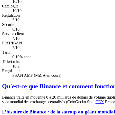
10/10
Catalogue
10/10
Régulation
5/10
Sécurité
8/10
Service client
4/10
FIAT/IBAN
7/10
Tarif
0,10% spot
Ticket min.
10 €
Régulateur
PSAN AMF (MiCA en cours)
Qu'est-ce que Binance et comment fonction
Binance traite en moyenne 8 à 20 milliards de dollars de volume quot
spot mondial des exchanges centralisés (CoinGecko Spot
CEX
Report
L’histoire de Binance : de la startup au géant mondial