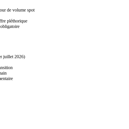
jour de volume spot
fre pléthorique
bligatoire
 juillet 2026)
nsition
main
entaire