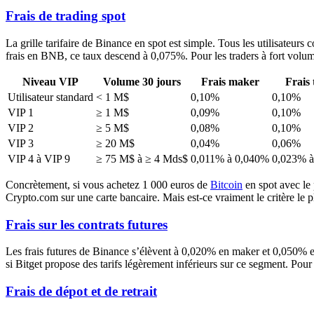
Frais de trading spot
La grille tarifaire de Binance en spot est simple. Tous les utilisateur
frais en BNB, ce taux descend à 0,075%. Pour les traders à fort volu
Niveau VIP
Volume 30 jours
Frais maker
Frais 
Utilisateur standard
< 1 M$
0,10%
0,10%
VIP 1
≥ 1 M$
0,09%
0,10%
VIP 2
≥ 5 M$
0,08%
0,10%
VIP 3
≥ 20 M$
0,04%
0,06%
VIP 4 à VIP 9
≥ 75 M$ à ≥ 4 Mds$
0,011% à 0,040%
0,023% 
Concrètement, si vous achetez 1 000 euros de
Bitcoin
en spot avec le
Crypto.com sur une carte bancaire. Mais est-ce vraiment le critère le 
Frais sur les contrats futures
Les frais futures de Binance s’élèvent à 0,020% en maker et 0,050% 
si Bitget propose des tarifs légèrement inférieurs sur ce segment. Pou
Frais de dépot et de retrait