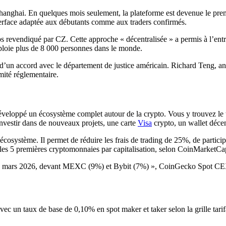
ghai. En quelques mois seulement, la plateforme est devenue le premi
nterface adaptée aux débutants comme aux traders confirmés.
ps revendiqué par CZ. Cette approche « décentralisée » a permis à l’entre
loie plus de 8 000 personnes dans le monde.
d’un accord avec le département de justice américain. Richard Teng, an
ité réglementaire.
eloppé un écosystème complet autour de la crypto. Vous y trouvez le tr
investir dans de nouveaux projets, une carte
Visa
crypto, un wallet déce
osystème. Il permet de réduire les frais de trading de 25%, de partici
les 5 premières cryptomonnaies par capitalisation, selon CoinMarketCa
en mars 2026, devant MEXC (9%) et Bybit (7%) », CoinGecko Spot C
c un taux de base de 0,10% en spot maker et taker selon la grille tarifa