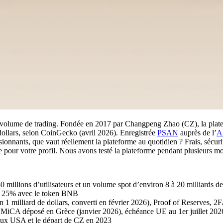
olume de trading. Fondée en 2017 par Changpeng Zhao (CZ), la platefor
 dollars, selon CoinGecko (avril 2026). Enregistrée
PSAN
auprès de l’
A
sionnants, que vaut réellement la plateforme au quotidien ? Frais, sécuri
e pour votre profil. Nous avons testé la plateforme pendant plusieurs mo
 millions d’utilisateurs et un volume spot d’environ 8 à 20 milliards d
 de 25% avec le token BNB
 1 milliard de dollars, converti en février 2026), Proof of Reserves, 2F
iCA déposé en Grèce (janvier 2026), échéance UE au 1er juillet 202
s aux USA et le départ de CZ en 2023