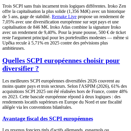
Trois SCPI sans frais incarnent trois logiques différentes. Iroko Zen
offre la capitalisation la plus solide (
1,356 Md€
) avec un historique
de 5 ans, gage de stabilité.
Remake Live
propose un rendement de
7,05%
avec une diversification européenne sur sept pays et une
capitalisation de
846 M€
. Iroko Atlas combine la signature Iroko
avec un rendement de
9,40%
. Pour la jeune pousse,
500
€ de ticket
reste l'argument principal pour les portefeuilles modestes — même si
Upêka recule à
5,71%
en 2025 contre des prévisions plus
ambitieuses.
Quelles SCPI européennes choisir pour
diversifier ?
Les meilleures SCPI européennes diversifiées 2026 couvrent au
moins quatre pays et trois secteurs. Selon l'ASPIM (2026), 61% des
acquisitions SCPI 2025 ont été réalisées hors de France, contre 48%
en 2023. Cette bascule européenne répond à deux logiques : des
rendements locatifs supérieurs en Europe du Nord et une fiscalité
allégée via les conventions bilatérales.
Avantage fiscal des SCPI européennes
Les revenus fonciers tirés d'actifs allemands, espagnols ou