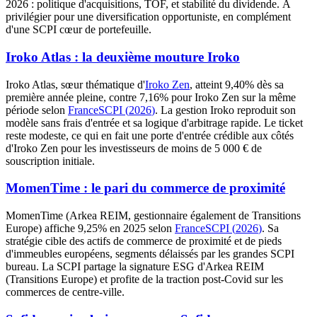
2026 : politique d'acquisitions, TOF, et stabilité du dividende. À
privilégier pour une diversification opportuniste, en complément
d'une SCPI cœur de portefeuille.
Iroko Atlas : la deuxième mouture Iroko
Iroko Atlas, sœur thématique d'
Iroko Zen
, atteint
9,40%
dès sa
première année pleine, contre
7,16%
pour Iroko Zen sur la même
période selon
FranceSCPI
(
2026
)
. La gestion Iroko reproduit son
modèle sans frais d'entrée et sa logique d'arbitrage rapide. Le ticket
reste modeste, ce qui en fait une porte d'entrée crédible aux côtés
d'Iroko Zen pour les investisseurs de moins de 5 000 € de
souscription initiale.
MomenTime : le pari du commerce de proximité
MomenTime (Arkea REIM, gestionnaire également de Transitions
Europe) affiche
9,25%
en 2025 selon
FranceSCPI
(
2026
)
. Sa
stratégie cible des actifs de commerce de proximité et de pieds
d'immeubles européens, segments délaissés par les grandes SCPI
bureau. La SCPI partage la signature ESG d'Arkea REIM
(Transitions Europe) et profite de la traction post-Covid sur les
commerces de centre-ville.