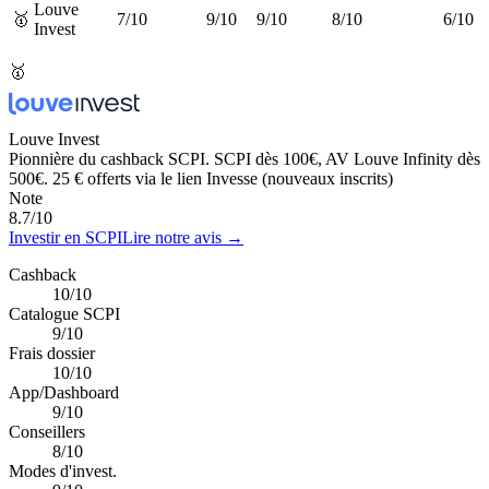
Louve
🥇
7/10
9/10
9/10
8/10
6/10
Invest
🥇
Louve Invest
Pionnière du cashback SCPI. SCPI dès 100€, AV Louve Infinity dès
500€. 25 € offerts via le lien Invesse (nouveaux inscrits)
Note
8.7
/10
Investir en SCPI
Lire notre avis →
Cashback
10/10
Catalogue SCPI
9/10
Frais dossier
10/10
App/Dashboard
9/10
Conseillers
8/10
Modes d'invest.