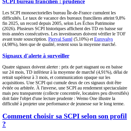
SCPI bureau francilien : prudence
Les SCPI monosectorielles bureau Île-de-France cumulent les
difficultés. Le taux de vacance des bureaux franciliens atteint 9,8%
fin 2025, un record depuis 2005, selon Les Échos Patrimoine
(2026). Plusieurs SCPI historiques affichent des TD en baisse sur
trois années consécutives. Les investisseurs doivent vérifier le TOF
avant toute souscription.
Pierval Santé
(
5,10%
) et
Eurovalys
(
4,98%
), bien que de qualité, restent sous la moyenne marché.
Signaux d'alerte à surveiller
Quatre signaux doivent alerter : prix de part stagnant ou en baisse
sur 24 mois, TD inférieur à la moyenne de marché (
4,91%
), délai de
retrait supérieur à 3 mois, et communication opaque sur les
acquisitions. Une SCPI qui cumule deux de ces signaux doit être
évitée ou arbitrée. À l'inverse, une SCPI au rendement spectaculaire
mais peu transparente (collecte concentrée, locataires peu diversifiés)
doit faire l'objet d'une lecture prudente : Wemo One illustre la
difficulté à projeter une performance de jeunesse sur le long terme.
Comment choisir sa SCPI selon son profil
?