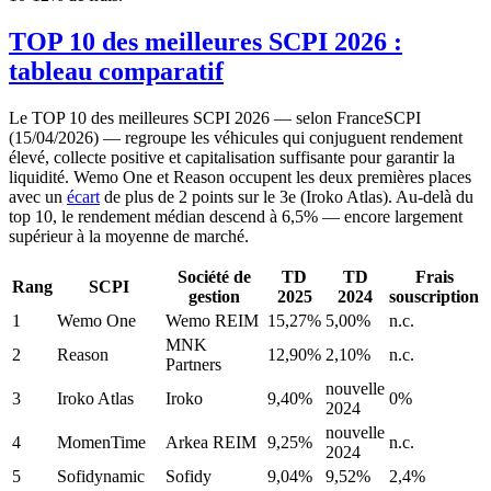
TOP 10 des meilleures SCPI 2026 :
tableau comparatif
Le TOP 10 des meilleures SCPI 2026 — selon FranceSCPI
(15/04/2026) — regroupe les véhicules qui conjuguent rendement
élevé, collecte positive et capitalisation suffisante pour garantir la
liquidité. Wemo One et Reason occupent les deux premières places
avec un
écart
de plus de 2 points sur le 3e (Iroko Atlas). Au-delà du
top 10, le rendement médian descend à 6,5% — encore largement
supérieur à la moyenne de marché.
Société de
TD
TD
Frais
Rang
SCPI
gestion
2025
2024
souscription
1
Wemo One
Wemo REIM
15,27%
5,00%
n.c.
MNK
2
Reason
12,90%
2,10%
n.c.
Partners
nouvelle
3
Iroko Atlas
Iroko
9,40%
0%
2024
nouvelle
4
MomenTime
Arkea REIM
9,25%
n.c.
2024
5
Sofidynamic
Sofidy
9,04%
9,52%
2,4%