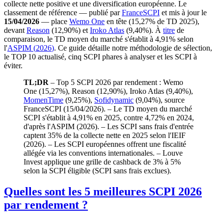
collecte nette positive et une diversification européenne. Le
classement de référence — publié par
FranceSCPI
et mis à jour le
15/04/2026
— place
Wemo One
en tête (
15,27%
de TD 2025),
devant
Reason
(
12,90%
) et
Iroko Atlas
(
9,40%
). À
titre
de
comparaison, le TD moyen du marché s'établit à
4,91%
selon
l'
ASPIM
(
2026
)
. Ce guide détaille notre méthodologie de sélection,
le TOP 10 actualisé, cinq SCPI phares à analyser et les SCPI à
éviter.
TL;DR
– Top 5 SCPI 2026 par rendement : Wemo
One (
15,27%
), Reason (
12,90%
), Iroko Atlas (
9,40%
),
MomenTime
(
9,25%
),
Sofidynamic
(
9,04%
), source
FranceSCPI (15/04/2026). – Le TD moyen du marché
SCPI s'établit à
4,91%
en 2025, contre
4,72%
en 2024,
d'après l'ASPIM (2026). – Les SCPI sans frais d'entrée
captent 35% de la collecte nette en 2025 selon l'IEIF
(2026). – Les SCPI européennes offrent une fiscalité
allégée via les conventions internationales. – Louve
Invest applique une grille de cashback de 3% à 5%
selon la SCPI éligible (SCPI sans frais exclues).
Quelles sont les 5 meilleures SCPI 2026
par rendement ?