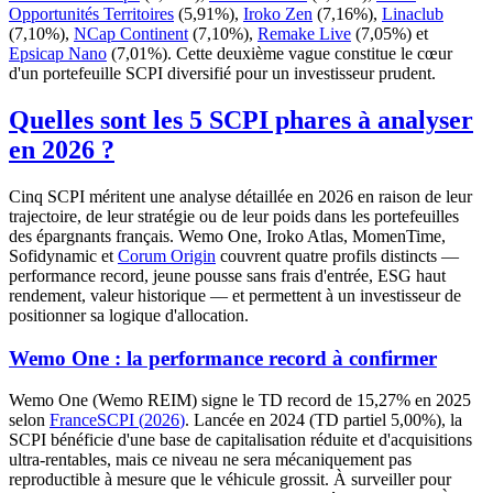
Opportunités Territoires
(
5,91%
),
Iroko Zen
(
7,16%
),
Linaclub
(
7,10%
),
NCap Continent
(
7,10%
),
Remake Live
(
7,05%
) et
Epsicap Nano
(
7,01%
). Cette deuxième vague constitue le cœur
d'un portefeuille SCPI diversifié pour un investisseur prudent.
Quelles sont les 5 SCPI phares à analyser
en 2026 ?
Cinq SCPI méritent une analyse détaillée en 2026 en raison de leur
trajectoire, de leur stratégie ou de leur poids dans les portefeuilles
des épargnants français. Wemo One, Iroko Atlas, MomenTime,
Sofidynamic et
Corum Origin
couvrent quatre profils distincts —
performance record, jeune pousse sans frais d'entrée, ESG haut
rendement, valeur historique — et permettent à un investisseur de
positionner sa logique d'allocation.
Wemo One : la performance record à confirmer
Wemo One (Wemo REIM) signe le TD record de
15,27%
en 2025
selon
FranceSCPI
(
2026
)
. Lancée en 2024 (TD partiel
5,00%
), la
SCPI bénéficie d'une base de capitalisation réduite et d'acquisitions
ultra-rentables, mais ce niveau ne sera mécaniquement pas
reproductible à mesure que le véhicule grossit. À surveiller pour