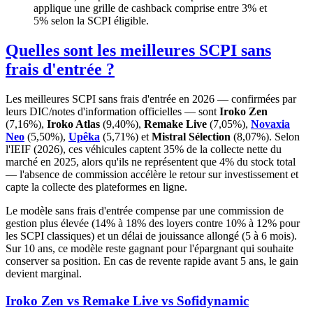
applique une grille de cashback comprise entre 3% et
5% selon la SCPI éligible.
Quelles sont les meilleures SCPI sans
frais d'entrée ?
Les meilleures SCPI sans frais d'entrée en 2026 — confirmées par
leurs DIC/notes d'information officielles — sont
Iroko Zen
(
7,16%
),
Iroko Atlas
(
9,40%
),
Remake Live
(
7,05%
),
Novaxia
Neo
(
5,50%
),
Upêka
(
5,71%
) et
Mistral Sélection
(
8,07%
). Selon
l'IEIF (2026), ces véhicules captent 35% de la collecte nette du
marché en 2025, alors qu'ils ne représentent que 4% du stock total
— l'absence de commission accélère le retour sur investissement et
capte la collecte des plateformes en ligne.
Le modèle sans frais d'entrée compense par une commission de
gestion plus élevée (14% à 18% des loyers contre 10% à 12% pour
les SCPI classiques) et un délai de jouissance allongé (5 à 6 mois).
Sur 10 ans, ce modèle reste gagnant pour l'épargnant qui souhaite
conserver sa position. En cas de revente rapide avant 5 ans, le gain
devient marginal.
Iroko Zen vs Remake Live vs Sofidynamic