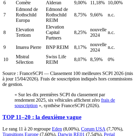
6
Comète
Alderan
9,00%
11,18%
10,00%
Edmond de
Edmond de
7
Rothschild
Rothschild
8,75%
9,66%
n.c.
Europa
REIM
Elevation
Elevation
nouvelle
8
Capital
8,25%
n.c.
Tertiom
2024
Partners
nouvelle
9
Imarea Pierre
BNP REIM
8,17%
n.c.
2024
Mistral
Swiss Life
10
8,07%
8,59%
0%
Sélection
REIM
Source : FranceSCPI — Classement 100 meilleures SCPI 2026 (mis
à jour 15/04/2026). Frais de souscription indiqués hors commissions
de gestion.
« Sur les dix premières SCPI du classement par
rendement 2025, six véhicules affichent zéro
frais de
souscription
», synthèse FranceSCPI (2026).
TOP 11–20 : la deuxième vague
Le rang 11 à 20 regroupe
Eden
(
8,00%
),
Corum USA
(
7,70%
),
Transitions Europe
(
7,60%
),
Darwin RE01
(
7,54%
),
Perial