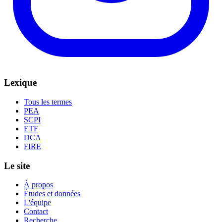
Lexique
Tous les termes
PEA
SCPI
ETF
DCA
FIRE
Le site
À propos
Études et données
L'équipe
Contact
Recherche