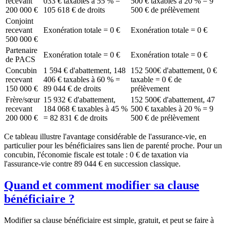
recevant
033 € taxables à 55 % =
500 € taxables à 20 % = 9
200 000 €
105 618 € de droits
500 € de prélèvement
Conjoint
recevant
Exonération totale = 0 €
Exonération totale = 0 €
500 000 €
Partenaire
Exonération totale = 0 €
Exonération totale = 0 €
de PACS
Concubin
1 594 € d'abattement, 148
152 500€
d'abattement, 0 €
recevant
406 € taxables à 60 % =
taxable = 0 € de
150 000 €
89 044 € de droits
prélèvement
Frère/sœur
15 932 € d'abattement,
152 500€
d'abattement, 47
recevant
184 068 € taxables à 45 %
500 € taxables à 20 % = 9
200 000 €
= 82 831 € de droits
500 € de prélèvement
Ce tableau illustre l'avantage considérable de l'assurance-vie, en
particulier pour les bénéficiaires sans lien de parenté proche. Pour un
concubin, l'économie fiscale est totale : 0 € de taxation via
l'assurance-vie contre 89 044 € en succession classique.
Quand et comment modifier sa clause
bénéficiaire ?
Modifier sa clause bénéficiaire est simple, gratuit, et peut se faire à