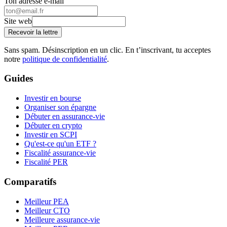
Ton adresse e-mail
Site web
Recevoir la lettre
Sans spam. Désinscription en un clic. En t’inscrivant, tu acceptes
notre
politique de confidentialité
.
Guides
Investir en bourse
Organiser son épargne
Débuter en assurance-vie
Débuter en crypto
Investir en SCPI
Qu'est-ce qu'un ETF ?
Fiscalité assurance-vie
Fiscalité PER
Comparatifs
Meilleur PEA
Meilleur CTO
Meilleure assurance-vie