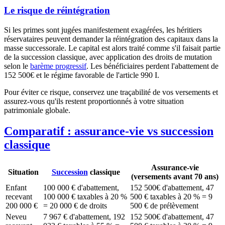
Le risque de réintégration
Si les primes sont jugées manifestement exagérées, les héritiers
réservataires peuvent demander la réintégration des capitaux dans la
masse successorale. Le capital est alors traité comme s'il faisait partie
de la succession classique, avec application des droits de mutation
selon le
barème progressif
. Les bénéficiaires perdent l'abattement de
152 500€
et le régime favorable de l'article 990 I.
Pour éviter ce risque, conservez une traçabilité de vos versements et
assurez-vous qu'ils restent proportionnés à votre situation
patrimoniale globale.
Comparatif : assurance-vie vs succession
classique
Assurance-vie
Situation
Succession
classique
(versements avant 70 ans)
Enfant
100 000 € d'abattement,
152 500€
d'abattement, 47
recevant
100 000 € taxables à 20 %
500 € taxables à 20 % = 9
200 000 €
= 20 000 € de droits
500 € de prélèvement
Neveu
7 967 € d'abattement, 192
152 500€
d'abattement, 47