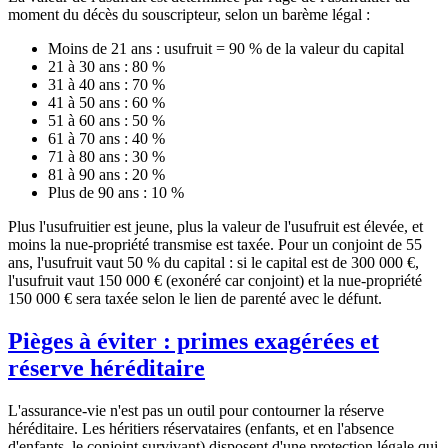
moment du décès du souscripteur, selon un barème légal :
Moins de 21 ans : usufruit = 90 % de la valeur du capital
21 à 30 ans : 80 %
31 à 40 ans : 70 %
41 à 50 ans : 60 %
51 à 60 ans : 50 %
61 à 70 ans : 40 %
71 à 80 ans : 30 %
81 à 90 ans : 20 %
Plus de 90 ans : 10 %
Plus l'usufruitier est jeune, plus la valeur de l'usufruit est élevée, et
moins la nue-propriété transmise est taxée. Pour un conjoint de 55
ans, l'usufruit vaut 50 % du capital : si le capital est de 300 000 €,
l'usufruit vaut 150 000 € (exonéré car conjoint) et la nue-propriété
150 000 € sera taxée selon le lien de parenté avec le défunt.
Pièges à éviter : primes exagérées et
réserve héréditaire
L'assurance-vie n'est pas un outil pour contourner la réserve
héréditaire. Les héritiers réservataires (enfants, et en l'absence
d'enfants, le conjoint survivant) disposent d'une protection légale qui