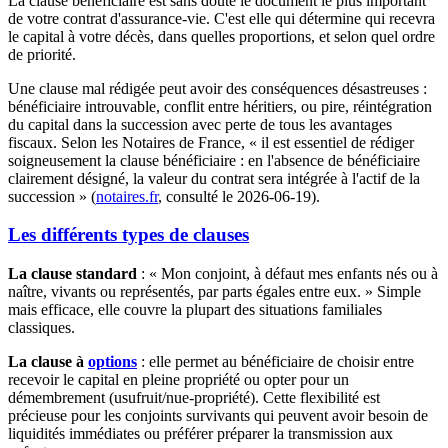
La clause bénéficiaire est sans doute le document le plus important
de votre contrat d'assurance-vie. C'est elle qui détermine qui recevra
le capital à votre décès, dans quelles proportions, et selon quel ordre
de priorité.
Une clause mal rédigée peut avoir des conséquences désastreuses :
bénéficiaire introuvable, conflit entre héritiers, ou pire, réintégration
du capital dans la succession avec perte de tous les avantages
fiscaux. Selon les Notaires de France, « il est essentiel de rédiger
soigneusement la clause bénéficiaire : en l'absence de bénéficiaire
clairement désigné, la valeur du contrat sera intégrée à l'actif de la
succession » (
notaires.fr
, consulté le 2026-06-19).
Les différents types de clauses
La clause standard
: « Mon conjoint, à défaut mes enfants nés ou à
naître, vivants ou représentés, par parts égales entre eux. » Simple
mais efficace, elle couvre la plupart des situations familiales
classiques.
La clause à
options
: elle permet au bénéficiaire de choisir entre
recevoir le capital en pleine propriété ou opter pour un
démembrement (usufruit/nue-propriété). Cette flexibilité est
précieuse pour les conjoints survivants qui peuvent avoir besoin de
liquidités immédiates ou préférer préparer la transmission aux