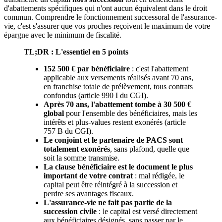
d'abattements spécifiques qui n'ont aucun équivalent dans le droit
commun. Comprendre le fonctionnement successoral de l'assurance-
vie, c'est s'assurer que vos proches reçoivent le maximum de votre
épargne avec le minimum de fiscalité.
TL;DR : L'essentiel en 5 points
152 500 € par bénéficiaire
: c'est l'abattement
applicable aux versements réalisés avant 70 ans,
en franchise totale de prélèvement, tous contrats
confondus (article 990 I du CGI).
Après 70 ans, l'abattement tombe à 30 500 €
global
pour l'ensemble des bénéficiaires, mais les
intérêts et plus-values restent exonérés (article
757 B du CGI).
Le conjoint et le partenaire de PACS sont
totalement exonérés
, sans plafond, quelle que
soit la somme transmise.
La clause bénéficiaire est le document le plus
important de votre contrat
: mal rédigée, le
capital peut être réintégré à la succession et
perdre ses avantages fiscaux.
L'assurance-vie ne fait pas partie de la
succession civile
: le capital est versé directement
aux bénéficiaires désignés, sans passer par le