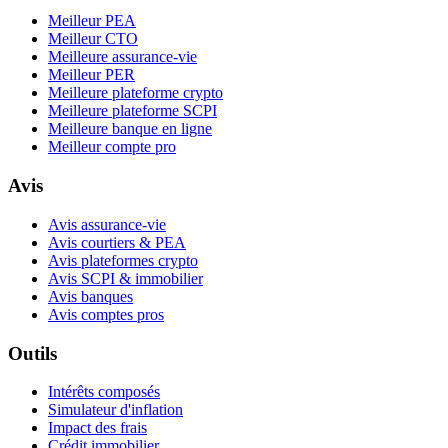
Meilleur PEA
Meilleur CTO
Meilleure assurance-vie
Meilleur PER
Meilleure plateforme crypto
Meilleure plateforme SCPI
Meilleure banque en ligne
Meilleur compte pro
Avis
Avis assurance-vie
Avis courtiers & PEA
Avis plateformes crypto
Avis SCPI & immobilier
Avis banques
Avis comptes pros
Outils
Intérêts composés
Simulateur d'inflation
Impact des frais
Crédit immobilier