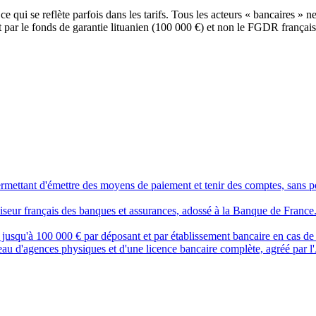
ce qui se reflète parfois dans les tarifs. Tous les acteurs « bancaires » 
par le fonds de garantie lituanien (100 000 €) et non le FGDR français
ermettant d'émettre des moyens de paiement et tenir des comptes, sans p
seur français des banques et assurances, adossé à la Banque de France. Dé
 jusqu'à 100 000 € par déposant et par établissement bancaire en cas de
eau d'agences physiques et d'une licence bancaire complète, agréé par l