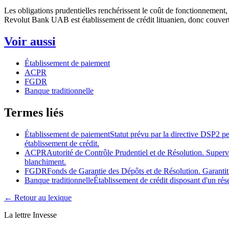
Les obligations prudentielles renchérissent le coût de fonctionnement, 
Revolut Bank UAB est établissement de crédit lituanien, donc couvert 
Voir aussi
Établissement de paiement
ACPR
FGDR
Banque traditionnelle
Termes liés
Établissement de paiement
Statut prévu par la directive DSP2 p
établissement de crédit.
ACPR
Autorité de Contrôle Prudentiel et de Résolution. Supervi
blanchiment.
FGDR
Fonds de Garantie des Dépôts et de Résolution. Garantit
Banque traditionnelle
Établissement de crédit disposant d'un rés
← Retour au lexique
La lettre Invesse