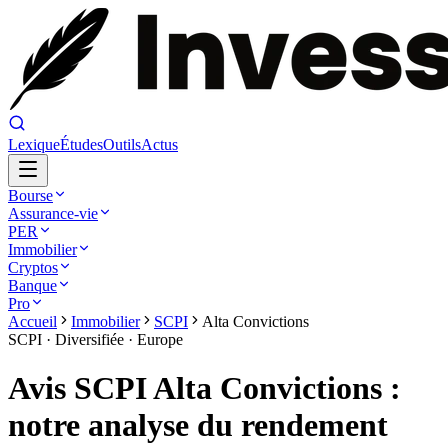
Lexique
Études
Outils
Actus
Bourse
Assurance-vie
PER
Immobilier
Cryptos
Banque
Pro
Accueil
Immobilier
SCPI
Alta Convictions
SCPI ·
Diversifiée
·
Europe
Avis SCPI Alta Convictions :
notre analyse du rendement