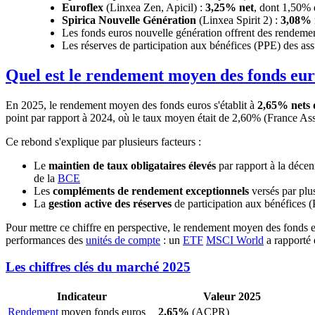
Euroflex
(Linxea Zen, Apicil) :
3,25% net
, dont 1,50%
Spirica Nouvelle Génération
(Linxea Spirit 2) :
3,08% 
Les fonds euros nouvelle génération offrent des rendemen
Les réserves de participation aux bénéfices (PPE) des ass
Quel est le rendement moyen des fonds eur
En 2025, le rendement moyen des fonds euros s'établit à
2,65% nets d
point par rapport à 2024, où le taux moyen était de 2,60% (France Ass
Ce rebond s'explique par plusieurs facteurs :
Le
maintien de taux obligataires élevés
par rapport à la décen
de la
BCE
Les
compléments de rendement exceptionnels
versés par plus
La
gestion active des réserves
de participation aux bénéfices (
Pour mettre ce chiffre en perspective, le rendement moyen des fonds
performances des
unités de compte
: un
ETF
MSCI World
a rapporté
Les chiffres clés du marché 2025
Indicateur
Valeur 2025
Rendement
moyen fonds euros
2,65%
(ACPR)