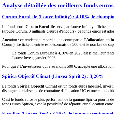
Analyse détaillée des meilleurs fonds euros
Corum EuroLife (Louve Infinity) : 4,10%, le champion
Le fonds euro
Corum EuroLife
servi par Louve Infinity affiche le 
(groupe Corum, 3 milliards d'euros d'encours), ce fonds euros est ado
Attention : ce rendement record a une contrepartie.
L'allocation en f
Corum). Le ticket d'entrée est désormais de 500 € et le nombre de sup
Le fonds Corum EuroLife à 4,10% en 2025 est le meilleur rendem
Louve Invest, janvier 2026.
Pour qui ? L'investisseur qui a au moins 500 €, accepte une allocation
Spirica Objectif Climat (Linxea Spirit 2) : 3,26%
Le fonds
Spirica Objectif Climat
est un fonds euros labellisé, investi
distingue par l'absence de contrainte d'allocation UC et une compositio
C'est le fonds euros le plus performant de la gamme Spirica pour la 
fonds euros Spirica, avec la possibilité de répartir leur allocation ent
Euroflex (Linxea Zen) : 3,25%, le bonus exceptionnel