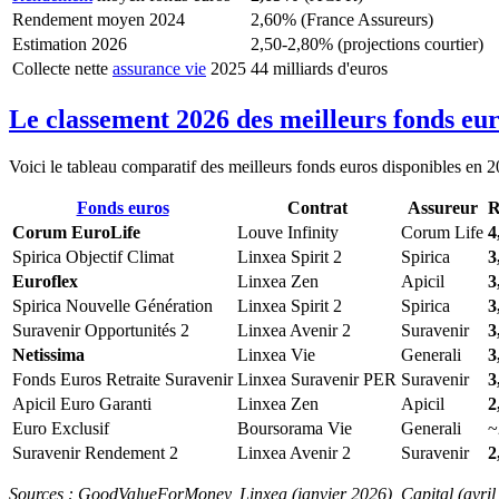
Rendement moyen 2024
2,60% (France Assureurs)
Estimation 2026
2,50-2,80% (projections courtier)
Collecte nette
assurance vie
2025
44 milliards d'euros
Le classement 2026 des meilleurs fonds eu
Voici le tableau comparatif des meilleurs fonds euros disponibles en 2
Fonds euros
Contrat
Assureur
R
Corum EuroLife
Louve Infinity
Corum Life
4
Spirica Objectif Climat
Linxea Spirit 2
Spirica
3
Euroflex
Linxea Zen
Apicil
3
Spirica Nouvelle Génération
Linxea Spirit 2
Spirica
3
Suravenir Opportunités 2
Linxea Avenir 2
Suravenir
3
Netissima
Linxea Vie
Generali
3
Fonds Euros Retraite Suravenir
Linxea Suravenir PER
Suravenir
3
Apicil Euro Garanti
Linxea Zen
Apicil
2
Euro Exclusif
Boursorama Vie
Generali
~
Suravenir Rendement 2
Linxea Avenir 2
Suravenir
2
Sources : GoodValueForMoney, Linxea (janvier 2026), Capital (avril 