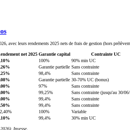
ros
026, avec leurs rendements 2025 nets de frais de gestion (hors prélèvem
endement net 2025
Garantie capital
Contrainte UC
,10%
100%
90% min UC
,26%
Garantie partielle
Sans contrainte
,25%
98,4%
Sans contrainte
,08%
Garantie partielle
30-70% UC (bonus)
,00%
97%
Sans contrainte
,00%
99,25%
Sans contrainte (jusqu'au 30/06
,00%
99,4%
Sans contrainte
,50%
99,4%
Sans contrainte
2,40%
100%
Variable
,10%
99,4%
30% min UC
2026), Invesse.