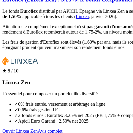
Le fonds
Euroflex
distribué par APICIL Épargne via Linxea Zen a s
de 1,50%
applicable à tous les clients (
Linxea
, janvier 2026).
Attention : le complément exceptionnel n'est
pas garanti d'une année
rendement d'Euroflex retomberait autour de 1,75-2%, un niveau moins
Les frais de gestion d'Euroflex sont élevés (1,60% par an), mais ils so
épargnant prudent qui veut maximiser son rendement fonds euros.
★
8
/ 10
Linxea Zen
L'essentiel pour composer un portefeuille diversifié
✓
0% frais entrée, versement et arbitrage en ligne
✓
0,6% frais gestion UC
✓
2 fonds euros : Euroflex 3,25% net 2025 (PB 1,75% + comp
✓
Apicil Euro Garanti : 2,50% net 2025
Ouvrir Linxea Zen
Avis complet