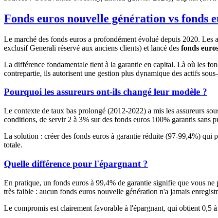
Fonds euros nouvelle génération vs fonds eu
Le marché des fonds euros a profondément évolué depuis 2020. Les ass
exclusif Generali réservé aux anciens clients) et lancé des
fonds euros
La différence fondamentale tient à la garantie en capital. Là où les f
contrepartie, ils autorisent une gestion plus dynamique des actifs sou
Pourquoi les assureurs ont-ils changé leur modèle ?
Le contexte de taux bas prolongé (2012-2022) a mis les assureurs sou
conditions, de servir 2 à 3% sur des fonds euros 100% garantis sans pu
La solution : créer des fonds euros à garantie réduite (97-99,4%) qui pe
totale.
Quelle différence pour l'épargnant ?
En pratique, un fonds euros à 99,4% de garantie signifie que vous ne
très faible : aucun fonds euros nouvelle génération n'a jamais enregis
Le compromis est clairement favorable à l'épargnant, qui obtient 0,5 