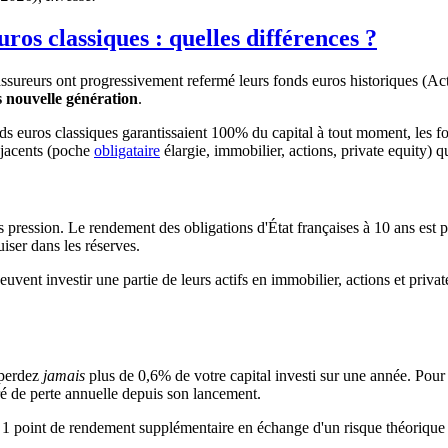
ros classiques : quelles différences ?
ureurs ont progressivement refermé leurs fonds euros historiques (Act
 nouvelle génération
.
onds euros classiques garantissaient 100% du capital à tout moment, les 
s-jacents (poche
obligataire
élargie, immobilier, actions, private equity) q
s pression. Le rendement des obligations d'État françaises à 10 ans es
iser dans les réserves.
uvent investir une partie de leurs actifs en immobilier, actions et privat
 perdez
jamais
plus de 0,6% de votre capital investi sur une année. Pou
tré de perte annuelle depuis son lancement.
à 1 point de rendement supplémentaire en échange d'un risque théorique 