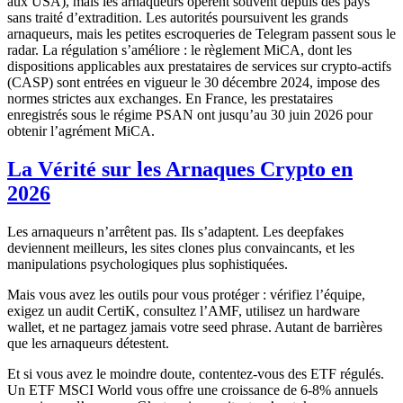
aux USA), mais les arnaqueurs opèrent souvent depuis des pays
sans traité d’extradition. Les autorités poursuivent les grands
arnaqueurs, mais les petites escroqueries de Telegram passent sous le
radar. La régulation s’améliore : le règlement MiCA, dont les
dispositions applicables aux prestataires de services sur crypto-actifs
(CASP) sont entrées en vigueur le 30 décembre 2024, impose des
normes strictes aux exchanges. En France, les prestataires
enregistrés sous le régime PSAN ont jusqu’au 30 juin 2026 pour
obtenir l’agrément MiCA.
La Vérité sur les Arnaques Crypto en
2026
Les arnaqueurs n’arrêtent pas. Ils s’adaptent. Les deepfakes
deviennent meilleurs, les sites clones plus convaincants, et les
manipulations psychologiques plus sophistiquées.
Mais vous avez les outils pour vous protéger : vérifiez l’équipe,
exigez un audit CertiK, consultez l’AMF, utilisez un hardware
wallet, et ne partagez jamais votre seed phrase. Autant de barrières
que les arnaqueurs détestent.
Et si vous avez le moindre doute, contentez-vous des ETF régulés.
Un ETF MSCI World vous offre une croissance de 6-8% annuels