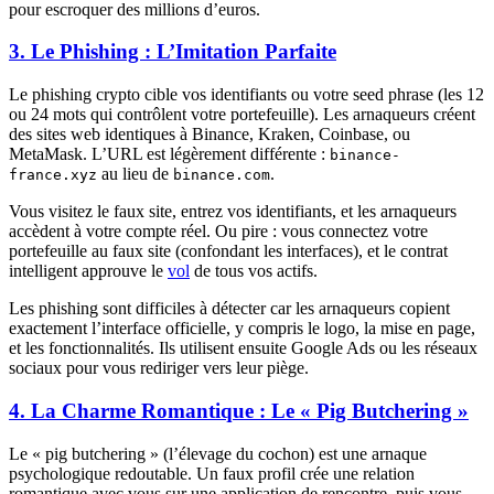
pour escroquer des millions d’euros.
3. Le Phishing : L’Imitation Parfaite
Le phishing crypto cible vos identifiants ou votre seed phrase (les 12
ou 24 mots qui contrôlent votre portefeuille). Les arnaqueurs créent
des sites web identiques à Binance, Kraken, Coinbase, ou
MetaMask. L’URL est légèrement différente :
binance-
au lieu de
.
france.xyz
binance.com
Vous visitez le faux site, entrez vos identifiants, et les arnaqueurs
accèdent à votre compte réel. Ou pire : vous connectez votre
portefeuille au faux site (confondant les interfaces), et le contrat
intelligent approuve le
vol
de tous vos actifs.
Les phishing sont difficiles à détecter car les arnaqueurs copient
exactement l’interface officielle, y compris le logo, la mise en page,
et les fonctionnalités. Ils utilisent ensuite Google Ads ou les réseaux
sociaux pour vous rediriger vers leur piège.
4. La Charme Romantique : Le « Pig Butchering »
Le « pig butchering » (l’élevage du cochon) est une arnaque
psychologique redoutable. Un faux profil crée une relation
romantique avec vous sur une application de rencontre, puis vous