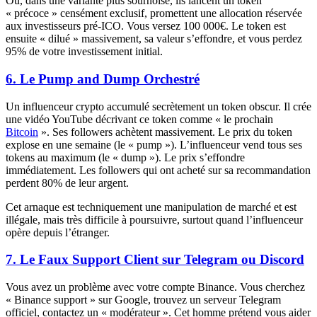
Ou, dans une variante plus sournoise, ils lancent un token
« précoce » censément exclusif, promettent une allocation réservée
aux investisseurs pré-ICO. Vous versez 100 000€. Le token est
ensuite « dilué » massivement, sa valeur s’effondre, et vous perdez
95% de votre investissement initial.
6. Le Pump and Dump Orchestré
Un influenceur crypto accumulé secrètement un token obscur. Il crée
une vidéo YouTube décrivant ce token comme « le prochain
Bitcoin
». Ses followers achètent massivement. Le prix du token
explose en une semaine (le « pump »). L’influenceur vend tous ses
tokens au maximum (le « dump »). Le prix s’effondre
immédiatement. Les followers qui ont acheté sur sa recommandation
perdent 80% de leur argent.
Cet arnaque est techniquement une manipulation de marché et est
illégale, mais très difficile à poursuivre, surtout quand l’influenceur
opère depuis l’étranger.
7. Le Faux Support Client sur Telegram ou Discord
Vous avez un problème avec votre compte Binance. Vous cherchez
« Binance support » sur Google, trouvez un serveur Telegram
officiel, contactez un « modérateur ». Cet homme prétend vous aider