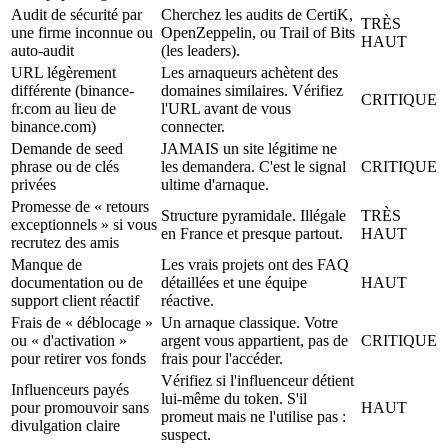
Audit de sécurité par
Cherchez les audits de CertiK,
TRÈS
une firme inconnue ou
OpenZeppelin, ou Trail of Bits
HAUT
auto-audit
(les leaders).
URL légèrement
Les arnaqueurs achètent des
différente (binance-
domaines similaires. Vérifiez
CRITIQUE
fr.com au lieu de
l'URL avant de vous
binance.com)
connecter.
Demande de seed
JAMAIS un site légitime ne
phrase ou de clés
les demandera. C'est le signal
CRITIQUE
privées
ultime d'arnaque.
Promesse de « retours
Structure pyramidale. Illégale
TRÈS
exceptionnels » si vous
en France et presque partout.
HAUT
recrutez des amis
Manque de
Les vrais projets ont des FAQ
documentation ou de
détaillées et une équipe
HAUT
support client réactif
réactive.
Frais de « déblocage »
Un arnaque classique. Votre
ou « d'activation »
argent vous appartient, pas de
CRITIQUE
pour retirer vos fonds
frais pour l'accéder.
Vérifiez si l'influenceur détient
Influenceurs payés
lui-même du token. S'il
pour promouvoir sans
HAUT
promeut mais ne l'utilise pas :
divulgation claire
suspect.