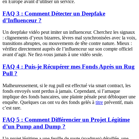
en Europe avant d’utiliser un service.
FAQ 3 : Comment Détecter un Deepfake
d’Influenceur ?
Un deepfake vidéo peut imiter un influenceur. Cherchez les signaux
: clignements d’yeux bizarres, lèvres mal synchronisées avec la voix,
transitions abruptes, ou mouvements de tête contre nature. Mieux :
vérifiez directement auprès de l’influenceur sur son compte officiel
avant d’agir. Ne fiez-vous jamais à une vidéo seule.
FAQ 4 : Puis-je Récupérer mes Fonds Après un Rug
Pull ?
Malheureusement, si le rug pull est effectué via smart contract, les
fonds envoyés sont perdus à jamais. Cependant, si l’arnaque
implique des fonds bancaires, une plainte pénale peut débloquer une
enquête. Quelques cas ont vu des fonds gelés à
titre
préventif, mais
c’est rare.
FAQ 5 : Comment Différencier un Projet Légitime
d’un Pump and Dump ?
Un projet légitime a une feuille de route (roadmap) détaillée, une