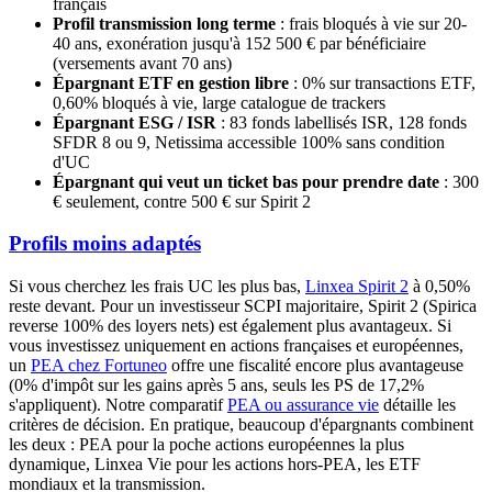
français
Profil transmission long terme
: frais bloqués à vie sur 20-
40 ans, exonération jusqu'à 152 500 € par bénéficiaire
(versements avant 70 ans)
Épargnant ETF en gestion libre
: 0% sur transactions ETF,
0,60% bloqués à vie, large catalogue de trackers
Épargnant ESG / ISR
: 83 fonds labellisés ISR, 128 fonds
SFDR 8 ou 9, Netissima accessible 100% sans condition
d'UC
Épargnant qui veut un ticket bas pour prendre date
: 300
€ seulement, contre 500 € sur Spirit 2
Profils moins adaptés
Si vous cherchez les frais UC les plus bas,
Linxea Spirit 2
à 0,50%
reste devant. Pour un investisseur SCPI majoritaire, Spirit 2 (Spirica
reverse 100% des loyers nets) est également plus avantageux. Si
vous investissez uniquement en actions françaises et européennes,
un
PEA chez Fortuneo
offre une fiscalité encore plus avantageuse
(0% d'impôt sur les gains après 5 ans, seuls les PS de 17,2%
s'appliquent). Notre comparatif
PEA ou assurance vie
détaille les
critères de décision. En pratique, beaucoup d'épargnants combinent
les deux : PEA pour la poche actions européennes la plus
dynamique, Linxea Vie pour les actions hors-PEA, les ETF
mondiaux et la transmission.