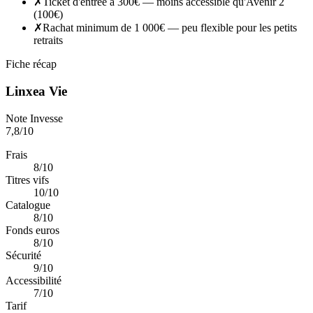
✗
Ticket d'entrée à 300€ — moins accessible qu'Avenir 2
(100€)
✗
Rachat minimum de 1 000€ — peu flexible pour les petits
retraits
Fiche récap
Linxea Vie
Note Invesse
7,8
/10
Frais
8/10
Titres vifs
10/10
Catalogue
8/10
Fonds euros
8/10
Sécurité
9/10
Accessibilité
7/10
Tarif