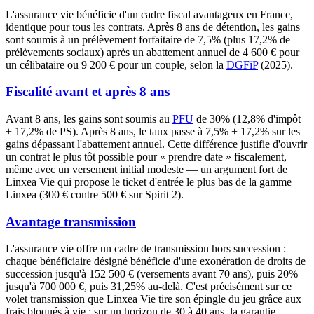
L'assurance vie bénéficie d'un cadre fiscal avantageux en France,
identique pour tous les contrats. Après 8 ans de détention, les gains
sont soumis à un prélèvement forfaitaire de 7,5% (plus 17,2% de
prélèvements sociaux) après un abattement annuel de 4 600 € pour
un célibataire ou 9 200 € pour un couple, selon la
DGFiP
(2025).
Fiscalité avant et après 8 ans
Avant 8 ans, les gains sont soumis au
PFU
de 30% (12,8% d'impôt
+ 17,2% de PS). Après 8 ans, le taux passe à 7,5% + 17,2% sur les
gains dépassant l'abattement annuel. Cette différence justifie d'ouvrir
un contrat le plus tôt possible pour « prendre date » fiscalement,
même avec un versement initial modeste — un argument fort de
Linxea Vie qui propose le ticket d'entrée le plus bas de la gamme
Linxea (300 € contre 500 € sur Spirit 2).
Avantage transmission
L'assurance vie offre un cadre de transmission hors succession :
chaque bénéficiaire désigné bénéficie d'une exonération de droits de
succession jusqu'à 152 500 € (versements avant 70 ans), puis 20%
jusqu'à 700 000 €, puis 31,25% au-delà. C'est précisément sur ce
volet transmission que Linxea Vie tire son épingle du jeu grâce aux
frais bloqués à vie : sur un horizon de 30 à 40 ans, la garantie