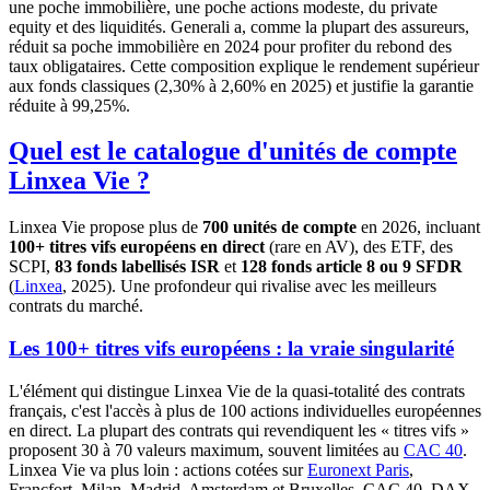
une poche immobilière, une poche actions modeste, du private
equity et des liquidités. Generali a, comme la plupart des assureurs,
réduit sa poche immobilière en 2024 pour profiter du rebond des
taux obligataires. Cette composition explique le rendement supérieur
aux fonds classiques (2,30% à 2,60% en 2025) et justifie la garantie
réduite à 99,25%.
Quel est le catalogue d'unités de compte
Linxea Vie ?
Linxea Vie propose plus de
700 unités de compte
en 2026, incluant
100+ titres vifs européens en direct
(rare en AV), des ETF, des
SCPI,
83 fonds labellisés ISR
et
128 fonds article 8 ou 9 SFDR
(
Linxea
, 2025). Une profondeur qui rivalise avec les meilleurs
contrats du marché.
Les 100+ titres vifs européens : la vraie singularité
L'élément qui distingue Linxea Vie de la quasi-totalité des contrats
français, c'est l'accès à plus de 100 actions individuelles européennes
en direct. La plupart des contrats qui revendiquent les « titres vifs »
proposent 30 à 70 valeurs maximum, souvent limitées au
CAC 40
.
Linxea Vie va plus loin : actions cotées sur
Euronext Paris
,
Francfort, Milan, Madrid, Amsterdam et Bruxelles. CAC 40, DAX