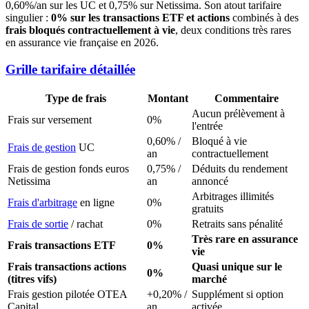
0,60%/an sur les UC et 0,75% sur Netissima. Son atout tarifaire
singulier :
0% sur les transactions ETF et actions
combinés à des
frais bloqués contractuellement à vie
, deux conditions très rares
en assurance vie française en 2026.
Grille tarifaire détaillée
Type de frais
Montant
Commentaire
Aucun prélèvement à
Frais sur versement
0%
l'entrée
0,60% /
Bloqué à vie
Frais de gestion
UC
an
contractuellement
Frais de gestion fonds euros
0,75% /
Déduits du rendement
Netissima
an
annoncé
Arbitrages illimités
Frais d'arbitrage
en ligne
0%
gratuits
Frais de sortie
/ rachat
0%
Retraits sans pénalité
Très rare en assurance
Frais transactions ETF
0%
vie
Frais transactions actions
Quasi unique sur le
0%
(titres vifs)
marché
Frais gestion pilotée OTEA
+0,20% /
Supplément si option
Capital
an
activée