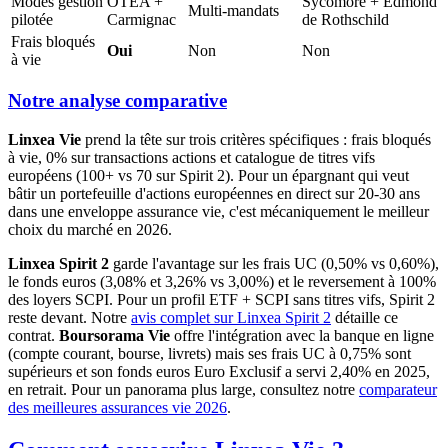
Modes gestion
OTEA +
Sycomore + Edmond
Multi-mandats
pilotée
Carmignac
de Rothschild
Frais bloqués
Oui
Non
Non
à vie
Notre analyse comparative
Linxea Vie
prend la tête sur trois critères spécifiques : frais bloqués
à vie, 0% sur transactions actions et catalogue de titres vifs
européens (100+ vs 70 sur Spirit 2). Pour un épargnant qui veut
bâtir un portefeuille d'actions européennes en direct sur 20-30 ans
dans une enveloppe assurance vie, c'est mécaniquement le meilleur
choix du marché en 2026.
Linxea Spirit 2
garde l'avantage sur les frais UC (0,50% vs 0,60%),
le fonds euros (3,08% et 3,26% vs 3,00%) et le reversement à 100%
des loyers SCPI. Pour un profil ETF + SCPI sans titres vifs, Spirit 2
reste devant. Notre
avis complet sur Linxea Spirit 2
détaille ce
contrat.
Boursorama Vie
offre l'intégration avec la banque en ligne
(compte courant, bourse, livrets) mais ses frais UC à 0,75% sont
supérieurs et son fonds euros Euro Exclusif a servi 2,40% en 2025,
en retrait. Pour un panorama plus large, consultez notre
comparateur
des meilleures assurances vie 2026
.