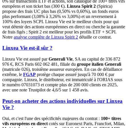
0% sur transactions ETF et actions, son catalogue de 100+ titres vifs
européens et son ticket bas (300 €).
Linxea Spirit 2
(Spirica)
propose des frais UC plus bas (0,50% vs 0,60%), un fonds euros
plus performant (3,08% à 3,26% vs 3,00%) et un reversement à
100% des loyers SCPI. Linxea Vie est le meilleur choix pour qui
veut détenir des actions européennes en direct ou cherche la garantie
de frais figés ; Spirit 2 est meilleur pour les profils ETF + SCPI.
Notre
analyse complète de Linxea Spirit 2
détaille ce contrat.
Linxea Vie est-il sûr ?
Linxea Vie est assuré par
Generali Vie
, SA au capital de 336 872
976 €, RCS Paris 602 062 481, filiale du
groupe italien Generali
(matricule 026), troisième assureur européen. En cas de défaillance
extrême, le
FGAP
protège chaque assuré jusqu'à 70 000 € par
compagnie. Linxea, le distributeur, est immatriculé à l'ORIAS sous
le numéro 07031073 et compte plus de 200 000 clients en 2025,
avec une note Trustpilot de 4,6/5 sur 1 458 avis.
Peut-on acheter des actions individuelles sur Linxea
Vie ?
Oui, et c'est l'une des spécificités majeures du contrat :
100+ titres
vifs européens en direct
cotés sur Euronext Paris, Francfort, Milan,