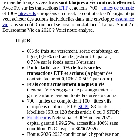
le marché français : ses
frais sont bloqués à vie contractuellement
.
Avec 0% sur les transactions
ETF
et actions, 700+
unités de compte
et 100+
titres vifs
européens en direct, le contrat cible l'épargnant qui
veut acheter des actions individuelles dans une enveloppe
assurance
vie
sans surcoût. Comment se positionne-t-il face à Linxea Spirit 2 et
Boursorama Vie en 2026 ? Voici notre analyse.
TL;DR
0% de frais sur versement, sortie et arbitrage en
ligne, 0,60% de frais de gestion UC par an,
0,75% sur le fonds euros Netissima
Particularité rare :
0% de frais sur les
transactions ETF et actions
(la plupart des
contrats facturent 0,10% à 0,50% par ordre)
Frais contractuellement bloqués à vie
—
Generali Vie s'engage à ne pas augmenter la
grille tarifaire pendant toute la durée du contrat
700+ unités de compte dont 100+ titres vifs
européens en direct, ETF,
SCPI
, 83 fonds
labellisés ISR et 128 fonds article 8 ou 9 SFDR
Fonds euros
Netissima : 3,00% net en 2025,
capital garanti à 99,25%, accessible 100% sans
condition d'UC jusqu'au 30/06/2026
Bonus 2026-2027 conditionnel : hypothèse non