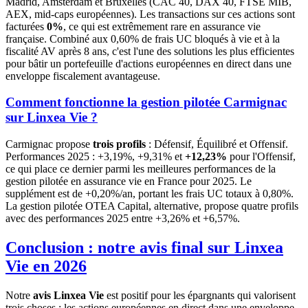
Madrid, Amsterdam et Bruxelles (CAC 40, DAX 40, FTSE MIB,
AEX, mid-caps européennes). Les transactions sur ces actions sont
facturées
0%
, ce qui est extrêmement rare en assurance vie
française. Combiné aux 0,60% de frais UC bloqués à vie et à la
fiscalité AV après 8 ans, c'est l'une des solutions les plus efficientes
pour bâtir un portefeuille d'actions européennes en direct dans une
enveloppe fiscalement avantageuse.
Comment fonctionne la gestion pilotée Carmignac
sur Linxea Vie ?
Carmignac propose
trois profils
: Défensif, Équilibré et Offensif.
Performances 2025 : +3,19%, +9,31% et
+12,23%
pour l'Offensif,
ce qui place ce dernier parmi les meilleures performances de la
gestion pilotée en assurance vie en France pour 2025. Le
supplément est de +0,20%/an, portant les frais UC totaux à 0,80%.
La gestion pilotée OTEA Capital, alternative, propose quatre profils
avec des performances 2025 entre +3,26% et +6,57%.
Conclusion : notre avis final sur Linxea
Vie en 2026
Notre
avis Linxea Vie
est positif pour les épargnants qui valorisent
trois choses : les actions européennes en direct dans une enveloppe