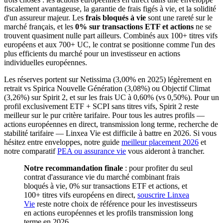
fiscalement avantageuse, la garantie de frais figés à vie, et la solidité
d'un assureur majeur. Les
frais bloqués à vie
sont une rareté sur le
marché français, et les
0% sur transactions ETF et actions
ne se
trouvent quasiment nulle part ailleurs. Combinés aux 100+ titres vifs
européens et aux 700+ UC, le contrat se positionne comme l'un des
plus efficients du marché pour un investisseur en actions
individuelles européennes.
Les réserves portent sur Netissima (3,00% en 2025) légèrement en
retrait vs Spirica Nouvelle Génération (3,08%) ou Objectif Climat
(3,26%) sur Spirit 2, et sur les frais UC à 0,60% (vs 0,50%). Pour un
profil exclusivement ETF + SCPI sans titres vifs, Spirit 2 reste
meilleur sur le pur critère tarifaire. Pour tous les autres profils —
actions européennes en direct, transmission long terme, recherche de
stabilité tarifaire — Linxea Vie est difficile à battre en 2026. Si vous
hésitez entre enveloppes, notre guide
meilleur placement 2026
et
notre comparatif
PEA ou assurance vie
vous aideront à trancher.
Notre recommandation finale
: pour profiter du seul
contrat d'assurance vie du marché combinant frais
bloqués à vie, 0% sur transactions ETF et actions, et
100+ titres vifs européens en direct,
souscrire Linxea
Vie
reste notre choix de référence pour les investisseurs
en actions européennes et les profils transmission long
terme en 2026.