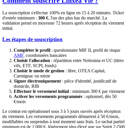
Comment souscrire Linxea Vie ?
La souscription s'effectue 100% en ligne en 15 à 20 minutes. Ticket
d'entrée minimum :
300 €
, l'un des plus bas du marché. La
validation prend en moyenne 72 heures après réception du virement
initial.
Les étapes de souscription
Compléter le profil
: questionnaire MIF II, profil de risque
AMF
, coordonnées bancaires
Choisir l'allocation
: répartition entre Netissima et UC (titres
vifs, ETF, SCPI, fonds)
Choisir le mode de gestion
: libre, OTEA Capital,
Carmignac ou mixte
Signer électroniquement
: pièce d'identité, justificatif de
domicile, RIB
Effectuer le versement initial
: minimum 300 € par virement
Activer les versements programmés
: optionnel, dès 50
€/mois
Le contrat est opérationnel sous 3 à 5 jours ouvrés après réception
du virement. Les versements programmés démarrent à 50 €/mois,
modifiables ou suspendus à tout moment sans frais. Le rachat partiel
minimum est de 1 000 €, légèrement plus élevé que sur Spirit 2 (500