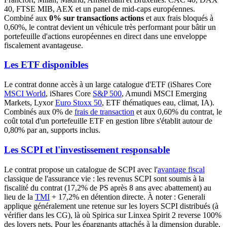
40, FTSE MIB, AEX et un panel de mid-caps européennes.
Combiné aux
0% sur transactions actions
et aux frais bloqués à
0,60%, le contrat devient un véhicule très performant pour bâtir un
portefeuille d'actions européennes en direct dans une enveloppe
fiscalement avantageuse.
Les ETF disponibles
Le contrat donne accès à un large catalogue d'ETF (iShares Core
MSCI World
, iShares Core
S&P 500
, Amundi MSCI Emerging
Markets, Lyxor
Euro Stoxx 50
, ETF thématiques eau, climat, IA).
Combinés aux 0% de
frais de transaction
et aux 0,60% du contrat, le
coût total d'un portefeuille ETF en gestion libre s'établit autour de
0,80% par an, supports inclus.
Les SCPI et l'investissement responsable
Le contrat propose un catalogue de SCPI avec l'
avantage fiscal
classique de l'assurance vie : les revenus SCPI sont soumis à la
fiscalité du contrat (17,2% de PS après 8 ans avec abattement) au
lieu de la
TMI
+ 17,2% en détention directe. À noter : Generali
applique généralement une retenue sur les loyers SCPI distribués (à
vérifier dans les CG), là où Spirica sur Linxea Spirit 2 reverse 100%
des loyers nets. Pour les épargnants attachés à la dimension durable,