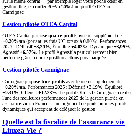
sur le même contrat — par exemple loger votre poche cœur en
gestion libre, et confier 30% à 50% à un profil OTEA ou
Carmignac.
Gestion pilotée OTEA Capital
OTEA Capital propose
quatre profils
avec un supplément de
+0,20%/an
(portant les frais UC totaux à 0,80%). Performances
2025 : Défensif
+3,26%
, Équilibré
+4,02%
, Dynamique
+3,99%
,
Agressif
+6,57%
. Le profil Agressif a particulièrement bien
performé grâce à une exposition actions plus marquée.
Gestion pilotée Carmignac
Carmignac propose
trois profils
avec le même supplément de
+0,20%/an
. Performances 2025 : Défensif
+3,19%
, Équilibré
+9,31%
, Offensif
+12,23%
. Le profil Offensif Carmignac a réalisé
l'une des meilleures performances 2025 de la gestion pilotée en
assurance vie en France — un argument de poids pour les profils
dynamiques qui acceptent de déléguer la gestion.
Quelle est la fiscalité de l'assurance vie
Linxea Vie ?