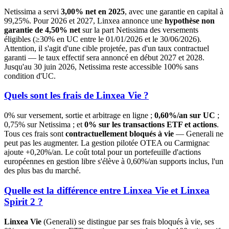
Netissima a servi
3,00% net en 2025
, avec une garantie en capital à
99,25%. Pour 2026 et 2027, Linxea annonce une
hypothèse non
garantie de 4,50% net
sur la part Netissima des versements
éligibles (≥30% en UC entre le 01/01/2026 et le 30/06/2026).
Attention, il s'agit d'une cible projetée, pas d'un taux contractuel
garanti — le taux effectif sera annoncé en début 2027 et 2028.
Jusqu'au 30 juin 2026, Netissima reste accessible 100% sans
condition d'UC.
Quels sont les frais de Linxea Vie ?
0% sur versement, sortie et arbitrage en ligne ;
0,60%/an sur UC
;
0,75% sur Netissima ; et
0% sur les transactions ETF et actions
.
Tous ces frais sont
contractuellement bloqués à vie
— Generali ne
peut pas les augmenter. La gestion pilotée OTEA ou Carmignac
ajoute +0,20%/an. Le coût total pour un portefeuille d'actions
européennes en gestion libre s'élève à 0,60%/an supports inclus, l'un
des plus bas du marché.
Quelle est la différence entre Linxea Vie et Linxea
Spirit 2 ?
Linxea Vie
(Generali) se distingue par ses frais bloqués à vie, ses