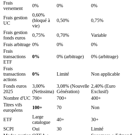
Frais
0%
0%
0%
versement
0,60%
Frais gestion
(bloqué à
0,50%
0,75%
UC
vie)
Frais gestion
0,75%
0,70%
Variable
fonds euros
Frais arbitrage
0%
0%
0%
Frais
transactions
0%
0% (arbitrage)
0% (arbitrage)
ETF
Frais
transactions
0%
Limité
Non applicable
actions
Fonds euros
3,00%
3,08% (Nouvelle
2,40% (Euro
2025
(Netissima)
Génération)
Exclusif)
Nombre d'UC
700+
700+
400+
Titres vifs
100+
70
Non
européens
Large
ETF
40+
30+
catalogue
SCPI
Oui
30
Limité