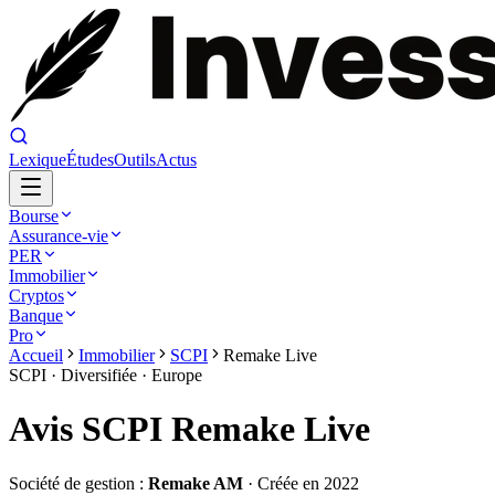
Lexique
Études
Outils
Actus
Bourse
Assurance-vie
PER
Immobilier
Cryptos
Banque
Pro
Accueil
Immobilier
SCPI
Remake Live
SCPI ·
Diversifiée
·
Europe
Avis SCPI Remake Live
Société de gestion :
Remake AM
· Créée en
2022