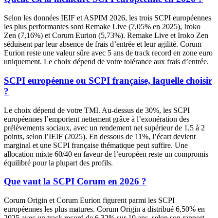
Selon les données IEIF et ASPIM 2026, les trois SCPI européennes
les plus performantes sont Remake Live (
7,05%
en 2025), Iroko
Zen (
7,16%
) et Corum Eurion (
5,73%
). Remake Live et Iroko Zen
séduisent par leur absence de frais d’entrée et leur agilité. Corum
Eurion reste une valeur sûre avec 5 ans de track record en zone euro
uniquement. Le choix dépend de votre tolérance aux frais d’entrée.
SCPI européenne ou SCPI française, laquelle choisir
?
Le choix dépend de votre TMI. Au-dessus de 30%, les SCPI
européennes l’emportent nettement grâce à l’exonération des
prélèvements sociaux, avec un rendement net supérieur de 1,5 à 2
points, selon l’IEIF (2025). En dessous de 11%, l’écart devient
marginal et une SCPI française thématique peut suffire. Une
allocation mixte 60/40 en faveur de l’européen reste un compromis
équilibré pour la plupart des profils.
Que vaut la SCPI Corum en 2026 ?
Corum Origin et Corum Eurion figurent parmi les SCPI
européennes les plus matures. Corum Origin a distribué
6,50%
en
2025 avec un track record de 6,32% sur 10 ans, selon son rapport