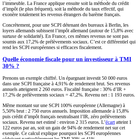
l’immeuble. La France applique ensuite soit la méthode du crédit
d’impôt (le plus fréquent), soit la méthode du taux effectif, qui
exonère totalement les revenus étrangers du barème français.
Concrètement, pour une SCPI détenant des bureaux à Berlin, les
loyers allemands subissent l’impôt allemand (autour de 15,8% avec
surtaxe de solidarité). En France, ces mêmes revenus ne sont pas
soumis aux 17,2% de prélèvements sociaux. C’est ce différentiel qui
rend les SCPI européennes si efficaces fiscalement.
Quelle économie fiscale pour un investisseur à TMI
30% ?
Prenons un exemple chiffré. Un épargnant investit 50 000 euros
dans une SCPI française à 4,91% de rendement brut. Ses revenus
annuels atteignent 2 260 euros. Fiscalité française : 30% d’IR +
17,2% de prélèvements sociaux = 47,2%. Revenu net : 1 193 euros.
Même montant sur une SCPI 100% européenne (Allemagne) à
5,50% brut : 2 750 euros annuels. Imposition allemande à 15,8%
puis crédit d’impôt français neutralisant l’IR, zéro prélèvements
sociaux. Revenu net estimé : environ 2 315 euros. L’
écart
atteint 1
122 euros par an, soit un gain de 94% de rendement net sur cet
exemple. Ce calcul explique pourquoi les SCPI européennes
séduisent particulièrement les TMI 30% et 41%.