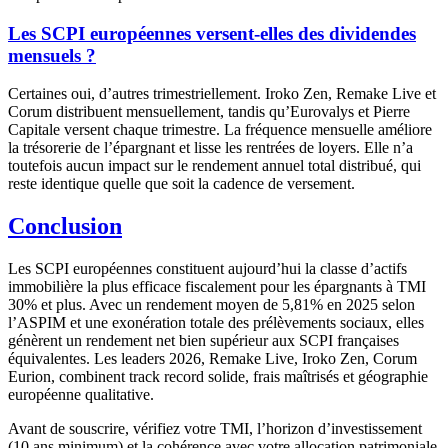
Les SCPI européennes versent-elles des dividendes
mensuels ?
Certaines oui, d’autres trimestriellement. Iroko Zen, Remake Live et
Corum distribuent mensuellement, tandis qu’Eurovalys et Pierre
Capitale versent chaque trimestre. La fréquence mensuelle améliore
la trésorerie de l’épargnant et lisse les rentrées de loyers. Elle n’a
toutefois aucun impact sur le rendement annuel total distribué, qui
reste identique quelle que soit la cadence de versement.
Conclusion
Les SCPI européennes constituent aujourd’hui la classe d’actifs
immobilière la plus efficace fiscalement pour les épargnants à TMI
30% et plus. Avec un rendement moyen de 5,81% en 2025 selon
l’ASPIM et une exonération totale des prélèvements sociaux, elles
génèrent un rendement net bien supérieur aux SCPI françaises
équivalentes. Les leaders 2026, Remake Live, Iroko Zen, Corum
Eurion, combinent track record solide, frais maîtrisés et géographie
européenne qualitative.
Avant de souscrire, vérifiez votre TMI, l’horizon d’investissement
(10 ans minimum) et la cohérence avec votre allocation patrimoniale