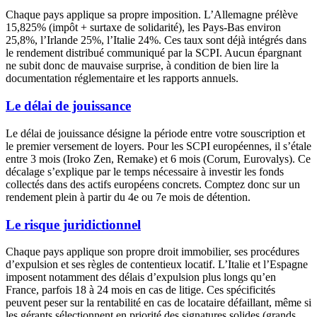
Chaque pays applique sa propre imposition. L’Allemagne prélève
15,825% (impôt + surtaxe de solidarité), les Pays-Bas environ
25,8%, l’Irlande 25%, l’Italie 24%. Ces taux sont déjà intégrés dans
le rendement distribué communiqué par la SCPI. Aucun épargnant
ne subit donc de mauvaise surprise, à condition de bien lire la
documentation réglementaire et les rapports annuels.
Le délai de jouissance
Le délai de jouissance désigne la période entre votre souscription et
le premier versement de loyers. Pour les SCPI européennes, il s’étale
entre 3 mois (Iroko Zen, Remake) et 6 mois (Corum, Eurovalys). Ce
décalage s’explique par le temps nécessaire à investir les fonds
collectés dans des actifs européens concrets. Comptez donc sur un
rendement plein à partir du 4e ou 7e mois de détention.
Le risque juridictionnel
Chaque pays applique son propre droit immobilier, ses procédures
d’expulsion et ses règles de contentieux locatif. L’Italie et l’Espagne
imposent notamment des délais d’expulsion plus longs qu’en
France, parfois 18 à 24 mois en cas de litige. Ces spécificités
peuvent peser sur la rentabilité en cas de locataire défaillant, même si
les gérants sélectionnent en priorité des signatures solides (grands