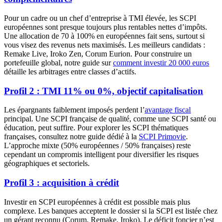
Pour un cadre ou un chef d’entreprise à TMI élevée, les SCPI
européennes sont presque toujours plus rentables nettes d’impôts.
Une allocation de 70 à 100% en européennes fait sens, surtout si
vous visez des revenus nets maximisés. Les meilleurs candidats :
Remake Live, Iroko Zen, Corum Eurion. Pour construire un
portefeuille global, notre guide sur
comment investir 20 000 euros
détaille les arbitrages entre classes d’actifs.
Profil 2 : TMI 11% ou 0%, objectif capitalisation
Les épargnants faiblement imposés perdent l’
avantage fiscal
principal. Une SCPI française de qualité, comme une SCPI santé ou
éducation, peut suffire. Pour explorer les SCPI thématiques
françaises, consultez notre guide dédié à la
SCPI Primovie
.
L’approche mixte (50% européennes / 50% françaises) reste
cependant un compromis intelligent pour diversifier les risques
géographiques et sectoriels.
Profil 3 : acquisition à crédit
Investir en SCPI européennes à crédit est possible mais plus
complexe. Les banques acceptent le dossier si la SCPI est listée chez
un gérant reconnu (Corum, Remake, Iroko). Le déficit foncier n’est