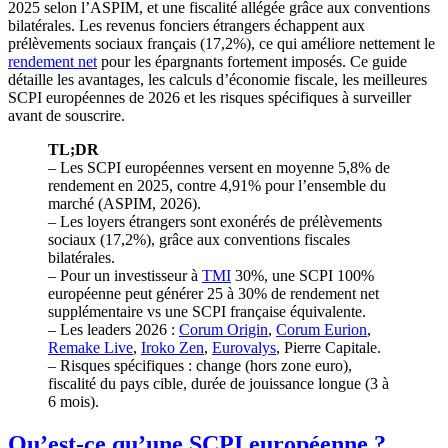
2025 selon l’ASPIM, et une fiscalité allégée grâce aux conventions
bilatérales. Les revenus fonciers étrangers échappent aux
prélèvements sociaux français (17,2%), ce qui améliore nettement le
rendement net
pour les épargnants fortement imposés. Ce guide
détaille les avantages, les calculs d’économie fiscale, les meilleures
SCPI européennes de 2026 et les risques spécifiques à surveiller
avant de souscrire.
TL;DR
– Les SCPI européennes versent en moyenne 5,8% de
rendement en 2025, contre
4,91%
pour l’ensemble du
marché (ASPIM, 2026).
– Les loyers étrangers sont exonérés de prélèvements
sociaux (17,2%), grâce aux conventions fiscales
bilatérales.
– Pour un investisseur à
TMI
30%, une SCPI 100%
européenne peut générer 25 à 30% de rendement net
supplémentaire vs une SCPI française équivalente.
– Les leaders 2026 :
Corum Origin
,
Corum Eurion
,
Remake Live
,
Iroko Zen
,
Eurovalys
, Pierre Capitale.
– Risques spécifiques : change (hors zone euro),
fiscalité du pays cible, durée de jouissance longue (3 à
6 mois).
Qu’est-ce qu’une SCPI européenne ?