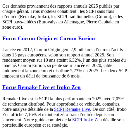
Ces données proviennent des rapports annuels 2025 publiés par
chaque gérant. Trois modèles cohabitent : les SCPI sans frais
d’entrée (Remake, Iroko), les SCPI traditionnelles (Corum), et les
SCPI pays-ciblées (Eurovalys en Allemagne, Pierre Capitale en
zone euro).
Focus Corum Origin et Corum Eurion
Lancée en 2012, Corum Origin gère 2,9 milliards d’euros d’actifs
dans 13 pays européens, selon son rapport annuel 2025. Son
rendement moyen sur 10 ans atteint 6,32%, l’un des plus stables du
marché. Corum Eurion, sa petite sœur lancée en 2020, cible
uniquement la zone euro et distribue
5,73%
en 2025. Les deux SCPI
imposent un délai de jouissance de 6 mois.
Focus Remake Live et Iroko Zen
Remake Live est la SCPI la plus performante en 2025 avec
7,05%
de rendement distribué. Pour approfondir ce véhicule, consultez
notre analyse détaillée de la
SCPI Remake Live
. De son côté, Iroko
Zen affiche
7,16%
et maintient zéro frais d’entrée depuis son
lancement. Notre guide complet de la
SCPI Iroko Zen
détaille son
portefeuille européen et sa stratégie.