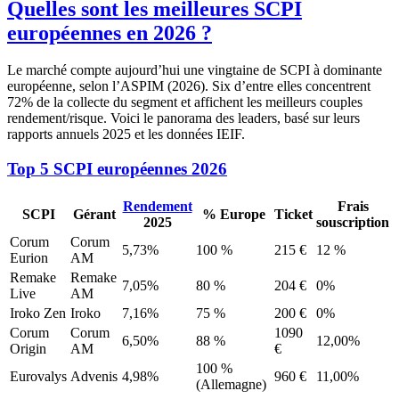
Quelles sont les meilleures SCPI
européennes en 2026 ?
Le marché compte aujourd’hui une vingtaine de SCPI à dominante
européenne, selon l’ASPIM (2026). Six d’entre elles concentrent
72% de la collecte du segment et affichent les meilleurs couples
rendement/risque. Voici le panorama des leaders, basé sur leurs
rapports annuels 2025 et les données IEIF.
Top 5 SCPI européennes 2026
Rendement
Frais
SCPI
Gérant
% Europe
Ticket
2025
souscription
Corum
Corum
5,73%
100 %
215 €
12 %
Eurion
AM
Remake
Remake
7,05%
80 %
204
€
0%
Live
AM
Iroko Zen
Iroko
7,16%
75 %
200 €
0%
Corum
Corum
1090
6,50%
88 %
12,00%
Origin
AM
€
100 %
Eurovalys
Advenis
4,98%
960
€
11,00%
(Allemagne)