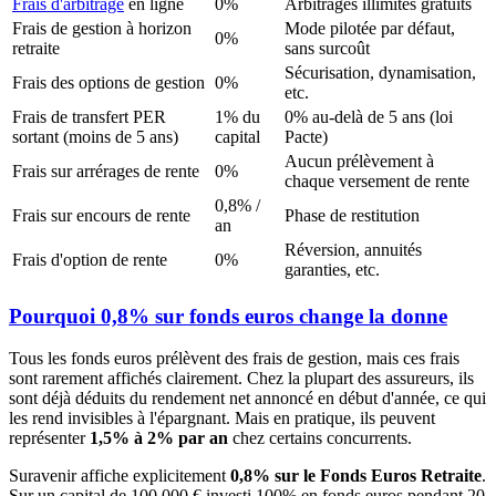
Frais d'arbitrage
en ligne
0%
Arbitrages illimités gratuits
Frais de gestion à horizon
Mode pilotée par défaut,
0%
retraite
sans surcoût
Sécurisation, dynamisation,
Frais des options de gestion
0%
etc.
Frais de transfert PER
1% du
0% au-delà de 5 ans (loi
sortant (moins de 5 ans)
capital
Pacte)
Aucun prélèvement à
Frais sur arrérages de rente
0%
chaque versement de rente
0,8% /
Frais sur encours de rente
Phase de restitution
an
Réversion, annuités
Frais d'option de rente
0%
garanties, etc.
Pourquoi 0,8% sur fonds euros change la donne
Tous les fonds euros prélèvent des frais de gestion, mais ces frais
sont rarement affichés clairement. Chez la plupart des assureurs, ils
sont déjà déduits du rendement net annoncé en début d'année, ce qui
les rend invisibles à l'épargnant. Mais en pratique, ils peuvent
représenter
1,5% à 2% par an
chez certains concurrents.
Suravenir affiche explicitement
0,8% sur le Fonds Euros Retraite
.
Sur un capital de 100 000 € investi 100% en fonds euros pendant 20