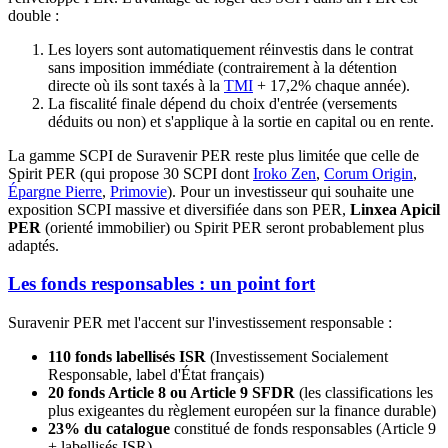
double :
Les loyers sont automatiquement réinvestis dans le contrat
sans imposition immédiate (contrairement à la détention
directe où ils sont taxés à la
TMI
+ 17,2% chaque année).
La fiscalité finale dépend du choix d'entrée (versements
déduits ou non) et s'applique à la sortie en capital ou en rente.
La gamme SCPI de Suravenir PER reste plus limitée que celle de
Spirit PER (qui propose 30 SCPI dont
Iroko Zen
,
Corum Origin
,
Épargne Pierre
,
Primovie
). Pour un investisseur qui souhaite une
exposition SCPI massive et diversifiée dans son PER,
Linxea Apicil
PER
(orienté immobilier) ou Spirit PER seront probablement plus
adaptés.
Les fonds responsables : un point fort
Suravenir PER met l'accent sur l'investissement responsable :
110 fonds labellisés ISR
(Investissement Socialement
Responsable, label d'État français)
20 fonds Article 8 ou Article 9 SFDR
(les classifications les
plus exigeantes du règlement européen sur la finance durable)
23% du catalogue
constitué de fonds responsables (Article 9
+ labellisés ISR)