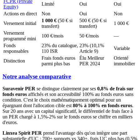
FCPR (Private
Limité
Oui
Oui
Equity)
Actions en direct
Non
Oui
Non
1 000 €
(50 € si
500 € (50 € si
Versement initial
1 000 €
transfert)
transfert)
Versement
100 €/mois
50 €/mois
—
programmé mini
Fonds
23% du catalogue,
23% (10,1%
Variable
responsables
110 ISR
Article 9)
Frais fonds euros
Élu Meilleur
Orienté
Distinction
parmi plus bas
PER 2024
immobilier
Notre analyse comparative
Suravenir PER
se distingue clairement par ses
0,8% de frais sur
fonds euros
affichés et son accessibilité 100% au fonds euros sans
condition. C'est le choix mathématiquement optimal pour un
épargnant dont l'allocation cible est
80% à 100% en fonds euros
.
Sur 20 ans avec un capital significatif, le différentiel de frais face à
un PER chargé à 1,5%-2% sur le fonds euros se chiffre en milliers
d'euros.
Linxea Spirit PER
prend l'avantage dès qu'on intègre une part
substantielle d'UC : 700+ supports vs 340+, frais UC plus bas (0,5%