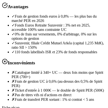
Avantages
✓
Frais de gestion fonds euros à 0,8% — les plus bas du
marché PER en 2026
✓
Fonds Euros Retraite Suravenir : 3% net en 2025,
accessible 100% sans contrainte UC
✓
0% de frais sur versements, 0% d'arbitrage, 0% sur les
options de gestion
✓
Suravenir, filiale Crédit Mutuel Arkéa (capital 1,235 Md€),
ratio SII > 150%
✓
110 fonds labellisés ISR et 23% de fonds responsables
Inconvénients
✗
Catalogue limité à 340+ UC — deux fois moins que Spirit
PER (700+)
✗
Frais de gestion UC à 0,6% (au-dessus des 0,5% de Spirit
PER)
✗
Ticket d'entrée à 1 000€ — le double de Spirit PER (500€)
✗
Pas de titres vifs ni d'actions en direct
✗
Frais de transfert PER sortant : 1% si contrat < 5 ans
Fiche récap