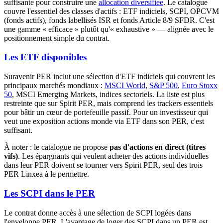
suffisante pour construire une
allocation diversifiée
. Le catalogue
couvre l'essentiel des classes d'actifs : ETF indiciels, SCPI, OPCVM
(fonds actifs), fonds labellisés ISR et fonds Article 8/9 SFDR. C'est
une gamme « efficace » plutôt qu'« exhaustive » — alignée avec le
positionnement simple du contrat.
Les ETF disponibles
Suravenir PER inclut une sélection d'ETF indiciels qui couvrent les
principaux marchés mondiaux :
MSCI World
,
S&P 500
,
Euro Stoxx
50
, MSCI Emerging Markets, indices sectoriels. La liste est plus
restreinte que sur Spirit PER, mais comprend les trackers essentiels
pour bâtir un cœur de portefeuille passif. Pour un investisseur qui
veut une exposition actions monde via ETF dans son PER, c'est
suffisant.
À noter : le catalogue ne propose
pas d'actions en direct (titres
vifs)
. Les épargnants qui veulent acheter des actions individuelles
dans leur PER doivent se tourner vers Spirit PER, seul des trois
PER Linxea à le permettre.
Les SCPI dans le PER
Le contrat donne accès à une sélection de SCPI logées dans
l'enveloppe PER. L'avantage de loger des SCPI dans un PER est