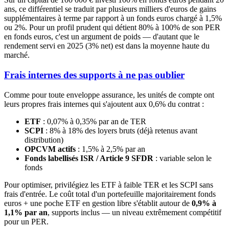
ans, ce différentiel se traduit par plusieurs milliers d'euros de gains
supplémentaires à terme par rapport à un fonds euros chargé à 1,5%
ou 2%. Pour un profil prudent qui détient 80% à 100% de son PER
en fonds euros, c'est un argument de poids — d'autant que le
rendement servi en 2025 (3% net) est dans la moyenne haute du
marché.
Frais internes des supports à ne pas oublier
Comme pour toute enveloppe assurance, les unités de compte ont
leurs propres frais internes qui s'ajoutent aux 0,6% du contrat :
ETF
: 0,07% à 0,35% par an de TER
SCPI
: 8% à 18% des loyers bruts (déjà retenus avant
distribution)
OPCVM actifs
: 1,5% à 2,5% par an
Fonds labellisés ISR / Article 9 SFDR
: variable selon le
fonds
Pour optimiser, privilégiez les ETF à faible TER et les SCPI sans
frais d'entrée. Le coût total d'un portefeuille majoritairement fonds
euros + une poche ETF en gestion libre s'établit autour de
0,9% à
1,1% par an
, supports inclus — un niveau extrêmement compétitif
pour un PER.