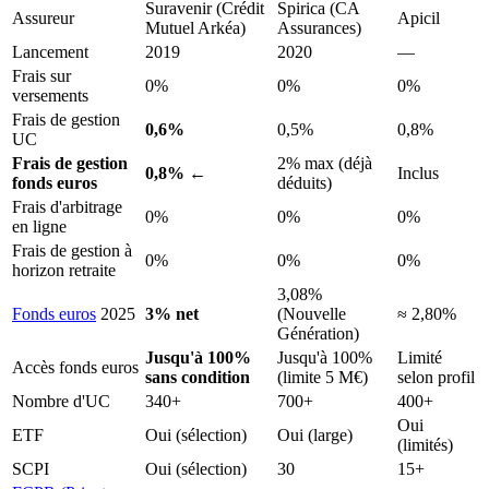
Suravenir (Crédit
Spirica (CA
Assureur
Apicil
Mutuel Arkéa)
Assurances)
Lancement
2019
2020
—
Frais sur
0%
0%
0%
versements
Frais de gestion
0,6%
0,5%
0,8%
UC
Frais de gestion
2% max (déjà
0,8%
←
Inclus
fonds euros
déduits)
Frais d'arbitrage
0%
0%
0%
en ligne
Frais de gestion à
0%
0%
0%
horizon retraite
3,08%
Fonds euros
2025
3% net
(Nouvelle
≈ 2,80%
Génération)
Jusqu'à 100%
Jusqu'à 100%
Limité
Accès fonds euros
sans condition
(limite 5 M€)
selon profil
Nombre d'UC
340+
700+
400+
Oui
ETF
Oui (sélection)
Oui (large)
(limités)
SCPI
Oui (sélection)
30
15+