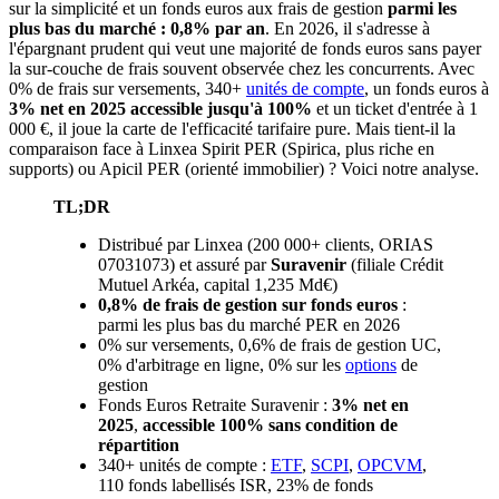
sur la simplicité et un fonds euros aux frais de gestion
parmi les
plus bas du marché : 0,8% par an
. En 2026, il s'adresse à
l'épargnant prudent qui veut une majorité de fonds euros sans payer
la sur-couche de frais souvent observée chez les concurrents. Avec
0% de frais sur versements, 340+
unités de compte
, un fonds euros à
3% net en 2025 accessible jusqu'à 100%
et un ticket d'entrée à 1
000 €, il joue la carte de l'efficacité tarifaire pure. Mais tient-il la
comparaison face à Linxea Spirit PER (Spirica, plus riche en
supports) ou Apicil PER (orienté immobilier) ? Voici notre analyse.
TL;DR
Distribué par Linxea (200 000+ clients, ORIAS
07031073) et assuré par
Suravenir
(filiale Crédit
Mutuel Arkéa, capital 1,235 Md€)
0,8% de frais de gestion sur fonds euros
:
parmi les plus bas du marché PER en 2026
0% sur versements, 0,6% de frais de gestion UC,
0% d'arbitrage en ligne, 0% sur les
options
de
gestion
Fonds Euros Retraite Suravenir :
3% net en
2025
,
accessible 100% sans condition de
répartition
340+ unités de compte :
ETF
,
SCPI
,
OPCVM
,
110 fonds labellisés ISR, 23% de fonds