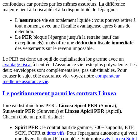
confondues car portées par les mêmes assureurs. La différence
majeure tient à la fiscalité et à la disponibilité de l'épargne :
L'assurance vie
est totalement liquide : vous pouvez retirer à
tout moment, avec une fiscalité avantageuse après 8 ans de
détention.
Le PER
bloque l'épargne jusqu'à la retraite (sauf cas
exceptionnels), mais offre une
déduction fiscale immédiate
des versements sur le revenu imposable.
Le PER est donc un outil de capitalisation long terme avec un
avantage fiscal
à l'entrée. L'assurance vie reste plus polyvalente. Les
deux enveloppes sont complémentaires, pas substituables. Pour
creuser le sujet côté assurance vie, voyez notre
comparateur
meilleure assurance vie
.
Le positionnement parmi les contrats Linxea
Linxea distribue trois PER :
Linxea Spirit PER
(Spirica),
Suravenir PER
(Suravenir) et
Linxea Apicil PER
(Apicil).
Chacun cible un profil distinct :
Spirit PER
: le contrat haut de gamme, 700+ supports, ETF,
SCPI, FCPR et
titres vifs
. Pour l'épargnant autonome qui veut
une diversification UC complète. Voir notre
avis Linxea Spirit