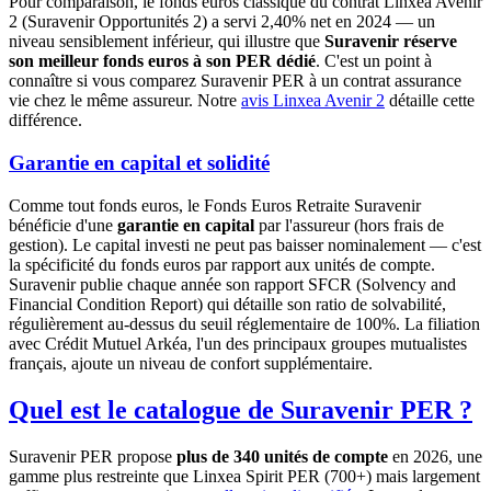
Pour comparaison, le fonds euros classique du contrat Linxea Avenir
2 (Suravenir Opportunités 2) a servi 2,40% net en 2024 — un
niveau sensiblement inférieur, qui illustre que
Suravenir réserve
son meilleur fonds euros à son PER dédié
. C'est un point à
connaître si vous comparez Suravenir PER à un contrat assurance
vie chez le même assureur. Notre
avis Linxea Avenir 2
détaille cette
différence.
Garantie en capital et solidité
Comme tout fonds euros, le Fonds Euros Retraite Suravenir
bénéficie d'une
garantie en capital
par l'assureur (hors frais de
gestion). Le capital investi ne peut pas baisser nominalement — c'est
la spécificité du fonds euros par rapport aux unités de compte.
Suravenir publie chaque année son rapport SFCR (Solvency and
Financial Condition Report) qui détaille son ratio de solvabilité,
régulièrement au-dessus du seuil réglementaire de 100%. La filiation
avec Crédit Mutuel Arkéa, l'un des principaux groupes mutualistes
français, ajoute un niveau de confort supplémentaire.
Quel est le catalogue de Suravenir PER ?
Suravenir PER propose
plus de 340 unités de compte
en 2026, une
gamme plus restreinte que Linxea Spirit PER (700+) mais largement