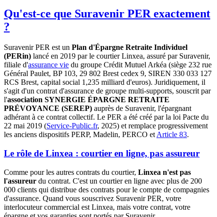
Qu'est-ce que Suravenir PER exactement
?
Suravenir PER est un
Plan d'Épargne Retraite Individuel
(PERin)
lancé en 2019 par le courtier Linxea, assuré par Suravenir,
filiale d'
assurance vie
du groupe Crédit Mutuel Arkéa (siège 232 rue
Général Paulet, BP 103, 29 802 Brest cedex 9, SIREN 330 033 127
RCS Brest, capital social 1,235 milliard d'euros). Juridiquement, il
s'agit d'un contrat d'assurance de groupe multi-supports, souscrit par
l'
association SYNERGIE ÉPARGNE RETRAITE
PRÉVOYANCE (SEREP)
auprès de Suravenir, l'épargnant
adhérant à ce contrat collectif. Le PER a été créé par la loi Pacte du
22 mai 2019 (
Service-Public.fr
, 2025) et remplace progressivement
les anciens dispositifs PERP, Madelin, PERCO et
Article 83
.
Le rôle de Linxea : courtier en ligne, pas assureur
Comme pour les autres contrats du courtier,
Linxea n'est pas
l'assureur
du contrat. C'est un courtier en ligne avec plus de 200
000 clients qui distribue des contrats pour le compte de compagnies
d'assurance. Quand vous souscrivez Suravenir PER, votre
interlocuteur commercial est Linxea, mais votre contrat, votre
épargne et vos garanties sont portés par Suravenir.