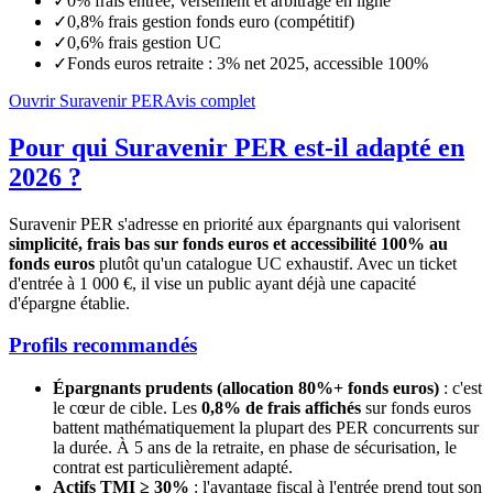
✓
0% frais entrée, versement et arbitrage en ligne
✓
0,8% frais gestion fonds euro (compétitif)
✓
0,6% frais gestion UC
✓
Fonds euros retraite : 3% net 2025, accessible 100%
Ouvrir Suravenir PER
Avis complet
Pour qui Suravenir PER est-il adapté en
2026 ?
Suravenir PER s'adresse en priorité aux épargnants qui valorisent
simplicité, frais bas sur fonds euros et accessibilité 100% au
fonds euros
plutôt qu'un catalogue UC exhaustif. Avec un ticket
d'entrée à 1 000 €, il vise un public ayant déjà une capacité
d'épargne établie.
Profils recommandés
Épargnants prudents (allocation 80%+ fonds euros)
: c'est
le cœur de cible. Les
0,8% de frais affichés
sur fonds euros
battent mathématiquement la plupart des PER concurrents sur
la durée. À 5 ans de la retraite, en phase de sécurisation, le
contrat est particulièrement adapté.
Actifs TMI ≥ 30%
: l'avantage fiscal à l'entrée prend tout son