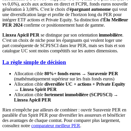
vs 0,6%), accès aux actions en direct et FCPR, fonds euros nouvelle
génération à 3,08%. C'est le choix d'
épargnant autonome
qui veut
une diversification large et profite de l'horizon long du PER pour
intégrer ETF actions et Private Equity. Sa distinction d'
Élu Meilleur
PER 2024
confirme ce positionnement haut de gamme.
Linxea Apicil PER
se distingue par son orientation
immobilière
.
C'est un choix de niche pour les épargnants qui veulent loger une
part conséquente de SCPI/SCI dans leur PER, mais ses frais et son
catalogue UC sont moins compétitifs sur les autres dimensions.
La règle simple de décision
Allocation cible
80%+ fonds euros
→
Suravenir PER
(mathématiquement supérieur sur les frais fonds euros)
Allocation cible
diversifiée UC + actions + Private Equity
→
Linxea Spirit PER
Allocation cible
fortement immobilière (SCPI/SCI)
→
Linxea Apicil PER
Rien n'empêche par ailleurs de combiner : ouvrir Suravenir PER en
parallèle d'un Spirit PER pour diversifier les assureurs et bénéficier
des avantages de chaque contrat. Pour comparer plus largement,
consultez notre
comparateur meilleur PER
.