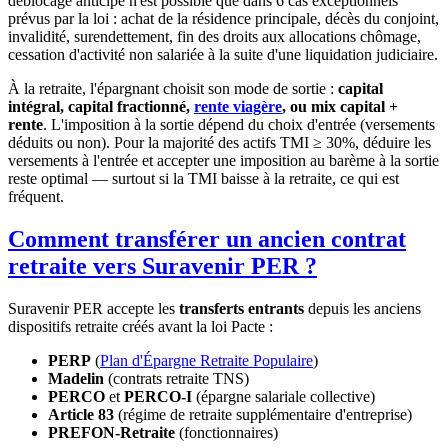
déblocage anticipé n'est possible que dans 6 cas exceptionnels
prévus par la loi : achat de la résidence principale, décès du conjoint,
invalidité, surendettement, fin des droits aux allocations chômage,
cessation d'activité non salariée à la suite d'une liquidation judiciaire.
À la retraite, l'épargnant choisit son mode de sortie :
capital
intégral, capital fractionné,
rente viagère
, ou mix capital +
rente
. L'imposition à la sortie dépend du choix d'entrée (versements
déduits ou non). Pour la majorité des actifs TMI ≥ 30%, déduire les
versements à l'entrée et accepter une imposition au barème à la sortie
reste optimal — surtout si la TMI baisse à la retraite, ce qui est
fréquent.
Comment transférer un ancien contrat
retraite vers Suravenir PER ?
Suravenir PER accepte les
transferts entrants
depuis les anciens
dispositifs retraite créés avant la loi Pacte :
PERP
(
Plan d'Épargne Retraite Populaire
)
Madelin
(contrats retraite TNS)
PERCO
et
PERCO-I
(épargne salariale collective)
Article 83
(régime de retraite supplémentaire d'entreprise)
PREFON-Retraite
(fonctionnaires)