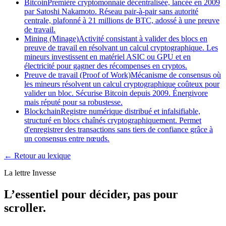
Bitcoin
Première cryptomonnaie décentralisée, lancée en 2009
par Satoshi Nakamoto. Réseau pair-à-pair sans autorité
centrale, plafonné à 21 millions de BTC, adossé à une preuve
de travail.
Mining (Minage)
Activité consistant à valider des blocs en
preuve de travail en résolvant un calcul cryptographique. Les
mineurs investissent en matériel ASIC ou GPU et en
électricité pour gagner des récompenses en cryptos.
Preuve de travail (Proof of Work)
Mécanisme de consensus où
les mineurs résolvent un calcul cryptographique coûteux pour
valider un bloc. Sécurise Bitcoin depuis 2009. Énergivore
mais réputé pour sa robustesse.
Blockchain
Registre numérique distribué et infalsifiable,
structuré en blocs chaînés cryptographiquement. Permet
d'enregistrer des transactions sans tiers de confiance grâce à
un consensus entre nœuds.
← Retour au lexique
La lettre Invesse
L’essentiel pour décider, pas pour
scroller.