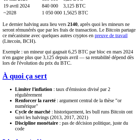
19 avril 2024
840 000
3,125 BTC
~2028
1 050 000
1,5625 BTC
Le dernier halving aura lieu vers
2140
, après quoi les mineurs ne
seront rémunérés que par les frais de transaction. Le Bitcoin partage
ce mécanisme avec quelques autres cryptos en
preuve de travail
(Litecoin, BCH).
Exemple : un mineur qui gagnait 6,25 BTC par bloc en mars 2024
n'en gagne plus que 3,125 depuis avril — sa rentabilité dépend dès
lors de l'évolution du prix du BTC.
À quoi ça sert
Limiter l'inflation
: taux d'émission divisé par 2
régulièrement
Renforcer la rareté
: argument central de la thèse "or
numérique"
Cycle de marché
: historiquement, les bull runs Bitcoin ont
suivi les halvings (2013, 2017, 2021)
Discipline monétaire
: pas de décision politique, juste du
code