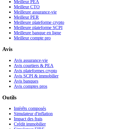
Meilleur PEA
Meilleur CTO
Meilleure assurance-vie
Meilleur PER
Meilleure plateforme crypto
Meilleure plateforme SCPI
Meilleure banque en ligne
Meilleur compte pro
Avis
Avis assurance-vie
Avis courtiers & PEA
Avis plateformes crypto
Avis SCPI & immobilier
Avis banques
Avis comptes pros
Outils
Intérêts composés
Simulateur d'inflation
Impact des frais
Crédit immobilier