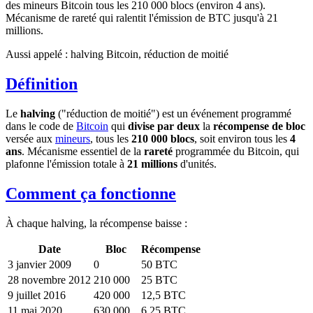
des mineurs Bitcoin tous les 210 000 blocs (environ 4 ans).
Mécanisme de rareté qui ralentit l'émission de BTC jusqu'à 21
millions.
Aussi appelé :
halving Bitcoin, réduction de moitié
Définition
Le
halving
("réduction de moitié") est un événement programmé
dans le code de
Bitcoin
qui
divise par deux
la
récompense de bloc
versée aux
mineurs
, tous les
210 000 blocs
, soit environ tous les
4
ans
. Mécanisme essentiel de la
rareté
programmée du Bitcoin, qui
plafonne l'émission totale à
21 millions
d'unités.
Comment ça fonctionne
À chaque halving, la récompense baisse :
Date
Bloc
Récompense
3 janvier 2009
0
50 BTC
28 novembre 2012
210 000
25 BTC
9 juillet 2016
420 000
12,5 BTC
11 mai 2020
630 000
6,25 BTC