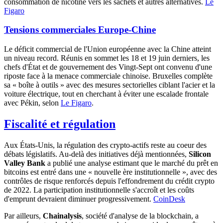
consommation de nicotine vers les sachets et autres alternatives.
Le
Figaro
Tensions commerciales Europe-Chine
Le déficit commercial de l'Union européenne avec la Chine atteint
un niveau record. Réunis en sommet les 18 et 19 juin derniers, les
chefs d'État et de gouvernement des Vingt-Sept ont convenu d'une
riposte face à la menace commerciale chinoise. Bruxelles complète
sa « boîte à outils » avec des mesures sectorielles ciblant l'acier et la
voiture électrique, tout en cherchant à éviter une escalade frontale
avec Pékin, selon
Le Figaro
.
Fiscalité et régulation
Aux États-Unis, la régulation des crypto-actifs reste au coeur des
débats législatifs. Au-delà des initiatives déjà mentionnées,
Silicon
Valley Bank
a publié une analyse estimant que le marché du prêt en
bitcoins est entré dans une « nouvelle ère institutionnelle », avec des
contrôles de risque renforcés depuis l'effondrement du crédit crypto
de 2022. La participation institutionnelle s'accroît et les coûts
d'emprunt devraient diminuer progressivement.
CoinDesk
Par ailleurs,
Chainalysis
, société d'analyse de la blockchain, a