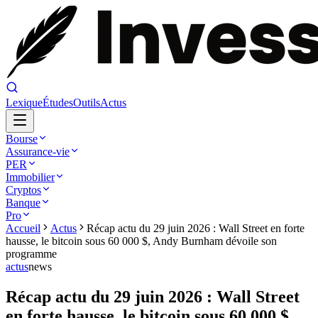
Lexique
Études
Outils
Actus
Bourse
Assurance-vie
PER
Immobilier
Cryptos
Banque
Pro
Accueil
Actus
Récap actu du 29 juin 2026 : Wall Street en forte
hausse, le bitcoin sous 60 000 $, Andy Burnham dévoile son
programme
actus
news
Récap actu du 29 juin 2026 : Wall Street
en forte hausse, le bitcoin sous 60 000 $,