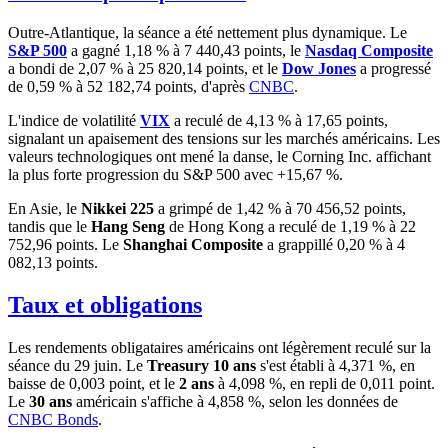
Outre-Atlantique, la séance a été nettement plus dynamique. Le
S&P 500
a gagné 1,18 % à 7 440,43 points, le
Nasdaq Composite
a bondi de 2,07 % à 25 820,14 points, et le
Dow Jones
a progressé
de 0,59 % à 52 182,74 points, d'après
CNBC
.
L'indice de volatilité
VIX
a reculé de 4,13 % à 17,65 points,
signalant un apaisement des tensions sur les marchés américains. Les
valeurs technologiques ont mené la danse, le Corning Inc. affichant
la plus forte progression du S&P 500 avec +15,67 %.
En Asie, le
Nikkei 225
a grimpé de 1,42 % à 70 456,52 points,
tandis que le
Hang Seng
de Hong Kong a reculé de 1,19 % à 22
752,96 points. Le
Shanghai Composite
a grappillé 0,20 % à 4
082,13 points.
Taux et obligations
Les rendements obligataires américains ont légèrement reculé sur la
séance du 29 juin. Le
Treasury 10 ans
s'est établi à 4,371 %, en
baisse de 0,003 point, et le
2 ans
à 4,098 %, en repli de 0,011 point.
Le
30 ans
américain s'affiche à 4,858 %, selon les données de
CNBC Bonds
.