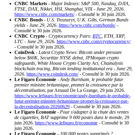
CNBC Markets
-
Major Indexes: S&P 500, Nasdaq, DJIA,
FTSE, DAX, Nikkei, HSI, Shanghai, VIX - June 29, 2026
.
https://www.cnbc.com/markets/
- Consulté le 30 juin 2026.
CNBC Bonds
-
U.S. Treasurys, U.K. Gilts, German Bunds
yields - June 29, 2026
.
https://www.cnbc.com/bonds/
-
Consulté le 30 juin 2026.
CNBC Crypto
-
Cryptocurrency Pairs:
BTC
, ETH, XRP,
LTC - June 29, 2026
.
https://www.cnbc.com/cryptocurrency/
- Consulté le 30 juin 2026.
CoinDesk
-
Latest Crypto News: Bitcoin under pressure
below $60K, Securitize NYSE debut, JPMorgan crypto
safeguards, White House Crypto Clarity Act, Chainalysis
blockchain tracing, Bitcoin lending institutional era - June 29,
2026
.
https://www.coindesk.com/
- Consulté le 30 juin 2026.
Le Figaro Économie
-
Andy Burnham, le probable futur
premier ministre britannique, promet la croissance par la
décentralisation
, par Arnaud De La Grange, 29 juin 2026.
https://www.lefigaro.fr/economie/andy-burnham-le-probable-
futur-premier-ministre-britannique-promet-la-croissance-par-
la-decentralisation-20260629
- Consulté le 30 juin 2026.
Le Figaro Économie
-
Pour s'adapter à la chute des ventes
de cigarettes, BAT supprime 9 000 postes dans le monde
, 29
juin 2026.
https://www.lefigaro.fr/economie
- Consulté le 30
juin 2026.
Le Figaro Économie
-
100 000 postes supprimés ?