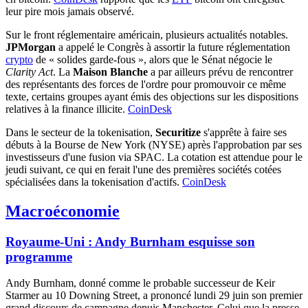
leur pire mois jamais observé.
Sur le front réglementaire américain, plusieurs actualités notables.
JPMorgan
a appelé le Congrès à assortir la future réglementation
crypto
de « solides garde-fous », alors que le Sénat négocie le
Clarity Act
. La
Maison Blanche
a par ailleurs prévu de rencontrer
des représentants des forces de l'ordre pour promouvoir ce même
texte, certains groupes ayant émis des objections sur les dispositions
relatives à la finance illicite.
CoinDesk
Dans le secteur de la tokenisation,
Securitize
s'apprête à faire ses
débuts à la Bourse de New York (NYSE) après l'approbation par ses
investisseurs d'une fusion via SPAC. La cotation est attendue pour le
jeudi suivant, ce qui en ferait l'une des premières sociétés cotées
spécialisées dans la tokenisation d'actifs.
CoinDesk
Macroéconomie
Royaume-Uni : Andy Burnham esquisse son
programme
Andy Burnham, donné comme le probable successeur de Keir
Starmer au 10 Downing Street, a prononcé lundi 29 juin son premier
grand discours de campagne depuis Manchester. Celui que la presse