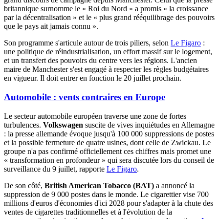
britannique surnomme le « Roi du Nord » a promis « la croissance
par la décentralisation » et le « plus grand rééquilibrage des pouvoirs
que le pays ait jamais connu ».
Son programme s'articule autour de trois piliers, selon
Le Figaro
:
une politique de réindustrialisation, un effort massif sur le logement,
et un transfert des pouvoirs du centre vers les régions. L'ancien
maire de Manchester s'est engagé à respecter les règles budgétaires
en vigueur. Il doit entrer en fonction le 20 juillet prochain.
Automobile : vents contraires en Europe
Le secteur automobile européen traverse une zone de fortes
turbulences.
Volkswagen
suscite de vives inquiétudes en Allemagne
: la presse allemande évoque jusqu'à 100 000 suppressions de postes
et la possible fermeture de quatre usines, dont celle de Zwickau. Le
groupe n'a pas confirmé officiellement ces chiffres mais promet une
« transformation en profondeur » qui sera discutée lors du conseil de
surveillance du 9 juillet, rapporte
Le Figaro
.
De son côté,
British American Tobacco (BAT)
a annoncé la
suppression de 9 000 postes dans le monde. Le cigarettier vise 700
millions d'euros d'économies d'ici 2028 pour s'adapter à la chute des
ventes de cigarettes traditionnelles et à l'évolution de la