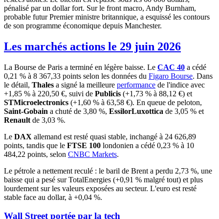
pénalisé par un dollar fort. Sur le front macro, Andy Burnham,
probable futur Premier ministre britannique, a esquissé les contours
de son programme économique depuis Manchester.
Les marchés actions le 29 juin 2026
La Bourse de Paris a terminé en légère baisse. Le
CAC 40
a cédé
0,21 % à 8 367,33 points selon les données du
Figaro Bourse
. Dans
le détail,
Thales
a signé la meilleure
performance
de l'indice avec
+1,85 % à 220,50 €, suivi de
Publicis
(+1,73 % à 88,12 €) et
STMicroelectronics
(+1,60 % à 63,58 €). En queue de peloton,
Saint-Gobain
a chuté de 3,80 %,
EssilorLuxottica
de 3,05 % et
Renault
de 3,03 %.
Le
DAX
allemand est resté quasi stable, inchangé à 24 626,89
points, tandis que le
FTSE 100
londonien a cédé 0,23 % à 10
484,22 points, selon
CNBC Markets
.
Le pétrole a nettement reculé : le baril de Brent a perdu 2,73 %, une
baisse qui a pesé sur TotalEnergies (+0,91 % malgré tout) et plus
lourdement sur les valeurs exposées au secteur. L'euro est resté
stable face au dollar, à +0,04 %.
Wall Street portée par la tech