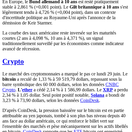
En Europe, le
Bund allemand à 10 ans
est resté pratiquement
stable à 2,861 % (+0,001 point). Le
Gilt britannique à 10 ans
s'est
légèrement tendu à 4,726 % (+0,004 point), dans un contexte
d'incertitude politique au Royaume-Uni après l'annonce de la
démission de Keir Starmer.
La courbe des taux américaine reste inversée sur les maturités
courtes (2 ans à 4,098 %, 10 ans à 4,371 %), un signal
traditionnellement surveillé par les économistes comme indicateur
avancé de récession.
Crypto
Le marché des cryptomonnaies a marqué le pas ce lundi 29 juin. Le
bitcoin
a reculé de 1,33 % à 59 519,79 dollars, repassant sous la
barre symbolique des 60 000 dollars, selon les données
CNBC
Crypto
.
L'
ether
a cédé 2,14 % à 1 586,99 dollars. Le
XRP
a perdu
2,34 % à 1,05 dollar. Seul point positif notable,
Solana
a bondi de
3,23 % à 73,90 dollars, selon les données
CoinDesk
.
D'après CoinDesk, la pression baissière sur le bitcoin est en partie
attribuable au yen japonais, tombé à son plus bas niveau depuis 40
ans face au dollar américain, ce qui renforce le billet vert sur
l'ensemble des marchés et pèse mécaniquement sur les actifs libellés
en bitcoin.
CoinDesk
rapporte que les
ETF
bitcoin ont enregistré