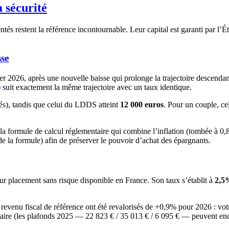
a sécurité
és restent la référence incontournable. Leur capital est garanti par l’État
sse
ier 2026, après une nouvelle baisse qui prolonge la trajectoire descend
)
suit exactement la même trajectoire avec un taux identique.
isés), tandis que celui du LDDS atteint
12 000 euros
. Pour un couple, ce
de la formule de calcul réglementaire qui combine l’inflation (tombée à 
e la formule) afin de préserver le pouvoir d’achat des épargnants.
ur placement sans risque disponible en France. Son taux s’établit à
2,5
 revenu fiscal de référence ont été revalorisés de +0,9% pour 2026 : vo
re (les plafonds 2025 — 22 823 € / 35 013 € / 6 095 € — peuvent encore