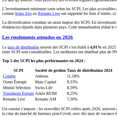
L’investissement minimum varie selon les SCPI. Les plus accessibles 
comme
Iroko Zen
ou
Remake Live
ont supprimé les frais d’entrée, ce
La diversification constitue un atout majeur des SCPI. En investissan
résidences) répartis dans plusieurs pays. Cette mutualisation réduit le r
Les rendements attendus en 2026
Le
taux de distribution
moyen des SCPI s’est établi à
4,91%
en 2025 s
entre SCPI sont considérables. Les meilleures ont distribué plus de 9%
Top 5 des SCPI les plus performantes en 2024 :
SCPI
Société de gestion
Taux de distribution 2024
Comète
Alderan
11,18%
Osmo Énergie
Mata Capital
9,33%
Mistral Sélection
Swiss Life
8,59%
Transitions Europe
Arkéa REIM
8,25%
Remake Live
Remake AM
7,50%
Un constat s’impose : les nouvelles SCPI créées après 2020, souvent d
la crise du marché de bureaux post-Covid, avec des taux de vacance él