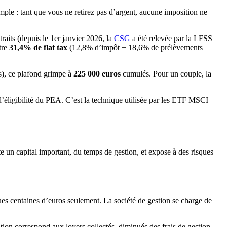
ple : tant que vous ne retirez pas d’argent, aucune imposition ne
traits (depuis le 1er janvier 2026, la
CSG
a été relevée par la LFSS
tre
31,4% de flat tax
(12,8% d’impôt + 18,6% de prélèvements
s), ce plafond grimpe à
225 000 euros
cumulés. Pour un couple, la
d’éligibilité du PEA. C’est la technique utilisée par les ETF MSCI
e un capital important, du temps de gestion, et expose à des risques
ues centaines d’euros seulement. La société de gestion se charge de
tion correspond aux loyers collectés, diminués des frais de gestion.