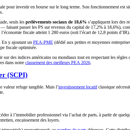
le pour investir en bourse sur le long terme. Son fonctionnement est sim
s.
tade, seuls les
prélèvements sociaux de 18,6%
s’appliquent lors des re
 faisant passer les PS sur revenus du capital de 17,2% à 18,6%), con
l’économie fiscale atteint 1 280 euros (soit l’écart de 12,8 points d’IR).
. En y ajoutant un
PEA-PME
(dédié aux petites et moyennes entreprise
pe fiscale optimisée.
ir sur des indices américains ou mondiaux tout en respectant les règles 
res dans notre
classement des meilleurs PEA 2026
.
ier (SCPI)
 valeur refuge tangible. Mais l’
investissement locatif
classique nécessit
te.
er à l’immobilier professionnel via l’achat de parts, à partir de quelq
ntretien, encaissement des loyers.
 trimestriels) proportionnels au
nombre de parts
détenues. Cette distribu