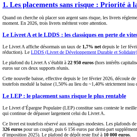
1. Les placements sans risque : Priorité à l
Quand on cherche où placer son argent sans risque, les livrets réglement
moment. En 2026, trois livrets méritent votre attention.
Le Livret A et le LDDS : les classiques en perte de vite
Le Livret A affiche désormais un taux de
1,7%
net
depuis le 1er févr
réduction). Le
LDDS (Livret de Développement Durable et Solidaire
Le plafond du Livret A s’établit à
22 950 euros
(hors intérêts capital
euros sur ces deux supports réunis.
Cette nouvelle baisse, effective depuis le 1er février 2026, découle 
toutefois modulé la baisse (1,50% au lieu du ~1,40% strictement issu d
Le LEP : le placement sans risque le plus rentable
Le Livret d’Épargne Populaire (LEP) constitue sans conteste le meille
qui continue de dépasser largement celui du Livret A.
Ce livret est toutefois réservé aux ménages modestes. Les plafonds de
326 euros
pour un couple, puis 6 156 euros par demi-part supplémentai
d’imposition 2025). Le plafond de dépôt reste fixé à
10 000 euros
.