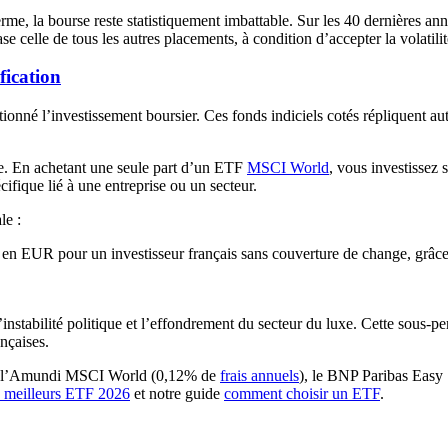
erme, la bourse reste statistiquement imbattable. Sur les 40 dernières a
se celle de tous les autres placements, à condition d’accepter la volatilit
fication
tionné l’investissement boursier. Ces fonds indiciels cotés répliquent a
ée. En achetant une seule part d’un ETF
MSCI World
, vous investissez
cifique lié à une entreprise ou un secteur.
le :
EUR pour un investisseur français sans couverture de change, grâce à 
nstabilité politique et l’effondrement du secteur du luxe. Cette sous-p
ançaises.
uent l’Amundi MSCI World (0,12% de
frais annuels
), le BNP Paribas Eas
s meilleurs ETF 2026
et notre guide
comment choisir un ETF
.