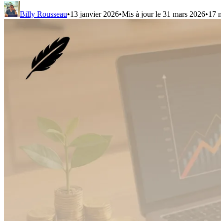
Billy Rousseau
•
13 janvier 2026
•
Mis à jour le
31 mars 2026
•
17
m