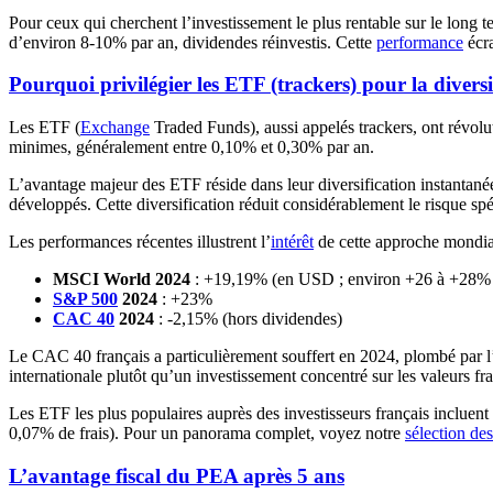
Pour ceux qui cherchent l’investissement le plus rentable sur le long t
d’environ 8-10% par an, dividendes réinvestis. Cette
performance
écra
Pourquoi privilégier les ETF (trackers) pour la diversi
Les ETF (
Exchange
Traded Funds), aussi appelés trackers, ont révolu
minimes, généralement entre 0,10% et 0,30% par an.
L’avantage majeur des ETF réside dans leur diversification instantan
développés. Cette diversification réduit considérablement le risque spé
Les performances récentes illustrent l’
intérêt
de cette approche mondia
MSCI World 2024
: +19,19% (en USD ; environ +26 à +28% en 
S&P 500
2024
: +23%
CAC 40
2024
: -2,15% (hors dividendes)
Le CAC 40 français a particulièrement souffert en 2024, plombé par l’i
internationale plutôt qu’un investissement concentré sur les valeurs fr
Les ETF les plus populaires auprès des investisseurs français incl
0,07% de frais). Pour un panorama complet, voyez notre
sélection de
L’avantage fiscal du PEA après 5 ans