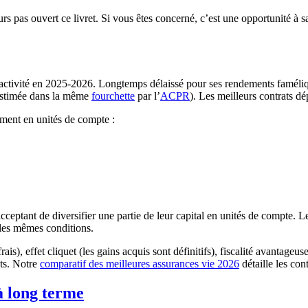
ours pas ouvert ce livret. Si vous êtes concerné, c’est une opportunité à
tractivité en 2025-2026. Longtemps délaissé pour ses rendements famél
estimée dans la même
fourchette
par l’
ACPR
). Les meilleurs contrats dé
ement en unités de compte :
cceptant de diversifier une partie de leur capital en unités de compte. 
les mêmes conditions.
is), effet cliquet (les gains acquis sont définitifs), fiscalité avantageu
ets. Notre
comparatif des meilleures assurances vie 2026
détaille les con
à long terme