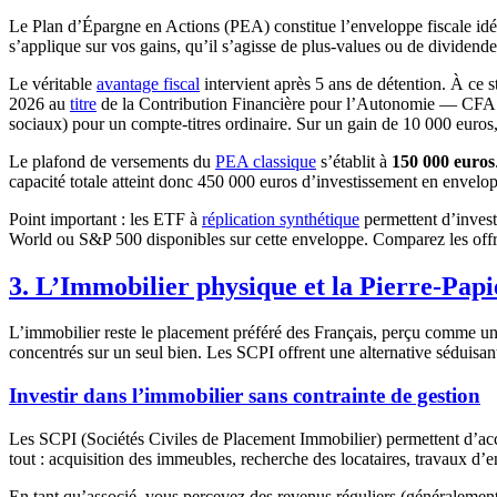
Le Plan d’Épargne en Actions (PEA) constitue l’enveloppe fiscale idéa
s’applique sur vos gains, qu’il s’agisse de plus-values ou de dividende
Le véritable
avantage fiscal
intervient après 5 ans de détention. À ce s
2026 au
titre
de la Contribution Financière pour l’Autonomie — CFA —
sociaux) pour un compte-titres ordinaire. Sur un gain de 10 000 euros, 
Le plafond de versements du
PEA classique
s’établit à
150 000 euros
capacité totale atteint donc 450 000 euros d’investissement en envelop
Point important : les ETF à
réplication synthétique
permettent d’invest
World ou S&P 500 disponibles sur cette enveloppe. Comparez les off
3. L’Immobilier physique et la Pierre-Pap
L’immobilier reste le placement préféré des Français, perçu comme une
concentrés sur un seul bien. Les SCPI offrent une alternative séduisan
Investir dans l’immobilier sans contrainte de gestion
Les SCPI (Sociétés Civiles de Placement Immobilier) permettent d’accéd
tout : acquisition des immeubles, recherche des locataires, travaux d’e
En tant qu’associé, vous percevez des revenus réguliers (généralement