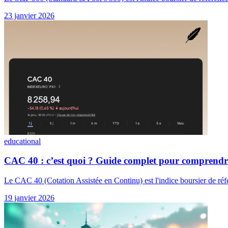
23 janvier 2026
educational
CAC 40 : c’est quoi ? Guide complet pour comprendre 
Le CAC 40 (Cotation Assistée en Continu) est l'indice boursier de réfé
19 janvier 2026