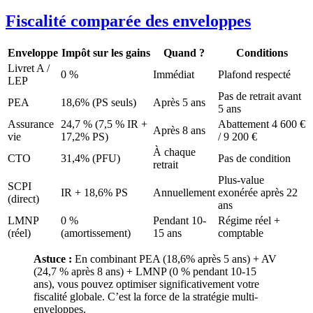
Fiscalité comparée des enveloppes
Enveloppe
Impôt sur les gains
Quand ?
Conditions
Livret A /
0 %
Immédiat
Plafond respecté
LEP
Pas de retrait avant
PEA
18,6% (PS seuls)
Après 5 ans
5 ans
Assurance
24,7 % (7,5 % IR +
Abattement 4 600 €
Après 8 ans
vie
17,2% PS)
/ 9 200 €
À chaque
CTO
31,4% (PFU)
Pas de condition
retrait
Plus-value
SCPI
IR + 18,6% PS
Annuellement
exonérée après 22
(direct)
ans
LMNP
0 %
Pendant 10-
Régime réel +
(réel)
(amortissement)
15 ans
comptable
Astuce :
En combinant PEA (18,6% après 5 ans) + AV
(24,7 % après 8 ans) + LMNP (0 % pendant 10-15
ans), vous pouvez optimiser significativement votre
fiscalité globale. C’est la force de la stratégie multi-
enveloppes.