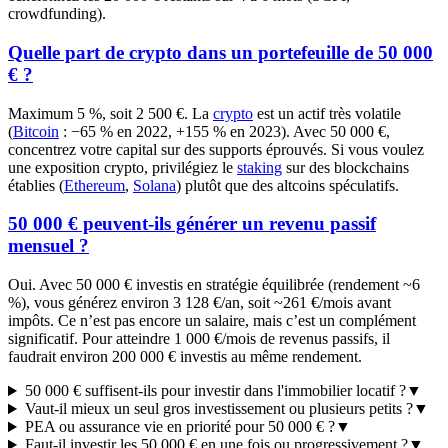
crowdfunding).
Quelle part de crypto dans un portefeuille de 50 000
€ ?
Maximum 5 %, soit 2 500 €. La
crypto
est un actif très volatile
(
Bitcoin
: −65 % en 2022, +155 % en 2023). Avec 50 000 €,
concentrez votre capital sur des supports éprouvés. Si vous voulez
une exposition crypto, privilégiez le
staking
sur des blockchains
établies (
Ethereum
,
Solana
) plutôt que des altcoins spéculatifs.
50 000 € peuvent-ils générer un revenu passif
mensuel ?
Oui. Avec 50 000 € investis en stratégie équilibrée (rendement ~6
%), vous générez environ 3 128 €/an, soit ~261 €/mois avant
impôts. Ce n’est pas encore un salaire, mais c’est un complément
significatif. Pour atteindre 1 000 €/mois de revenus passifs, il
faudrait environ 200 000 € investis au même rendement.
50 000 € suffisent-ils pour investir dans l'immobilier locatif ?
▼
Vaut-il mieux un seul gros investissement ou plusieurs petits ?
▼
PEA ou assurance vie en priorité pour 50 000 € ?
▼
Faut-il investir les 50 000 € en une fois ou progressivement ?
▼