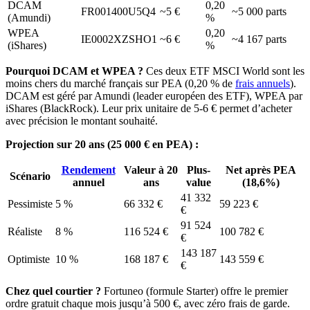
DCAM
0,20
FR001400U5Q4
~5 €
~5 000 parts
(Amundi)
%
WPEA
0,20
IE0002XZSHO1
~6 €
~4 167 parts
(iShares)
%
Pourquoi DCAM et WPEA ?
Ces deux ETF MSCI World sont les
moins chers du marché français sur PEA (0,20 % de
frais annuels
).
DCAM est géré par Amundi (leader européen des ETF), WPEA par
iShares (BlackRock). Leur prix unitaire de 5-6 € permet d’acheter
avec précision le montant souhaité.
Projection sur 20 ans (25 000 € en PEA) :
Rendement
Valeur à 20
Plus-
Net après PEA
Scénario
annuel
ans
value
(18,6%)
41 332
Pessimiste
5 %
66 332 €
59 223 €
€
91 524
Réaliste
8 %
116 524 €
100 782 €
€
143 187
Optimiste
10 %
168 187 €
143 559 €
€
Chez quel courtier ?
Fortuneo (formule Starter) offre le premier
ordre gratuit chaque mois jusqu’à 500 €, avec zéro frais de garde.