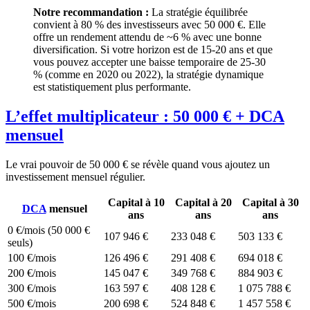
Notre recommandation :
La stratégie équilibrée
convient à 80 % des investisseurs avec 50 000 €. Elle
offre un rendement attendu de ~6 % avec une bonne
diversification. Si votre horizon est de 15-20 ans et que
vous pouvez accepter une baisse temporaire de 25-30
% (comme en 2020 ou 2022), la stratégie dynamique
est statistiquement plus performante.
L’effet multiplicateur : 50 000 € + DCA
mensuel
Le vrai pouvoir de 50 000 € se révèle quand vous ajoutez un
investissement mensuel régulier.
Capital à 10
Capital à 20
Capital à 30
DCA
mensuel
ans
ans
ans
0 €/mois (50 000 €
107 946 €
233 048 €
503 133 €
seuls)
100 €/mois
126 496 €
291 408 €
694 018 €
200 €/mois
145 047 €
349 768 €
884 903 €
300 €/mois
163 597 €
408 128 €
1 075 788 €
500 €/mois
200 698 €
524 848 €
1 457 558 €