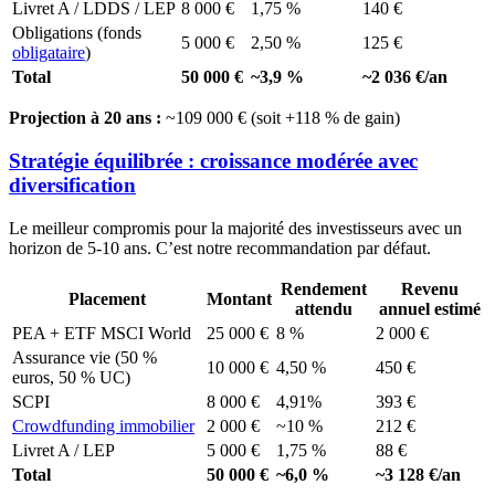
Livret A / LDDS / LEP
8 000 €
1,75 %
140 €
Obligations (fonds
5 000 €
2,50 %
125 €
obligataire
)
Total
50 000 €
~3,9 %
~2 036 €/an
Projection à 20 ans :
~109 000 € (soit +118 % de gain)
Stratégie équilibrée : croissance modérée avec
diversification
Le meilleur compromis pour la majorité des investisseurs avec un
horizon de 5-10 ans. C’est notre recommandation par défaut.
Rendement
Revenu
Placement
Montant
attendu
annuel estimé
PEA + ETF MSCI World
25 000 €
8 %
2 000 €
Assurance vie (50 %
10 000 €
4,50 %
450 €
euros, 50 % UC)
SCPI
8 000 €
4,91%
393 €
Crowdfunding immobilier
2 000 €
~10 %
212 €
Livret A / LEP
5 000 €
1,75 %
88 €
Total
50 000 €
~6,0 %
~3 128 €/an