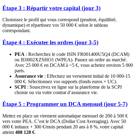
Étape 3 : Répartir votre capital (jour 3)
Choisissez le profil qui vous correspond (prudent, équilibré,
dynamique) et répartissez vos 50 000 € selon le tableau
correspondant.
Étape 4 : Exécuter les ordres (jour 3-5)
PEA
: Recherchez le code ISIN FR001400U5Q4 (DCAM)
ou IE0002XZSHO1 (WPEA). Passez un ordre au marché.
Avec 25 000 € en DCAM à ~5 €, vous achetez environ 5 000
parts.
Assurance vie
: Effectuez un versement initial de 10 000-15
000 €. Sélectionnez vos supports (fonds euros + UC).
SCPI
: Souscrivez en ligne sur la plateforme de la SCPI
choisie ou via votre contrat d’assurance vie.
Étape 5 : Programmer un DCA mensuel (jour 5-7)
Mettez en place un virement automatique mensuel de 200 à 500 €
vers votre PEA. C’est le DCA (Dollar Cost Averaging). Avec 50
000 € initiaux + 300 €/mois pendant 20 ans à 8 %, votre capital
atteint
408 128 €
.