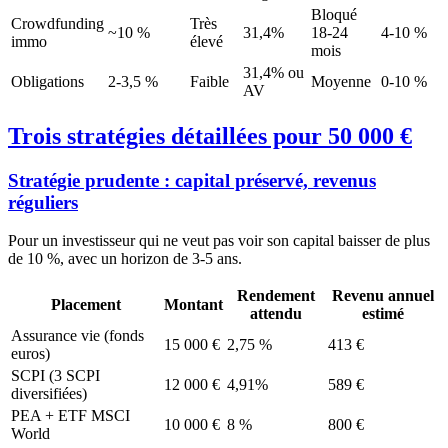
Bloqué
Crowdfunding
Très
~10 %
31,4%
18-24
4-10 %
immo
élevé
mois
31,4% ou
Obligations
2-3,5 %
Faible
Moyenne
0-10 %
AV
Trois stratégies détaillées pour 50 000 €
Stratégie prudente : capital préservé, revenus
réguliers
Pour un investisseur qui ne veut pas voir son capital baisser de plus
de 10 %, avec un horizon de 3-5 ans.
Rendement
Revenu annuel
Placement
Montant
attendu
estimé
Assurance vie (fonds
15 000 €
2,75 %
413 €
euros)
SCPI (3 SCPI
12 000 €
4,91%
589 €
diversifiées)
PEA + ETF MSCI
10 000 €
8 %
800 €
World