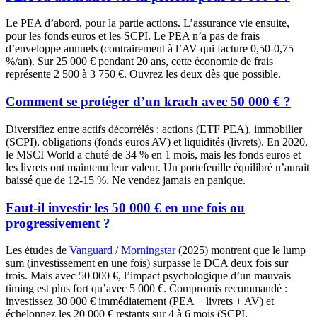
Le PEA d’abord, pour la partie actions. L’assurance vie ensuite,
pour les fonds euros et les SCPI. Le PEA n’a pas de frais
d’enveloppe annuels (contrairement à l’AV qui facture 0,50-0,75
%/an). Sur 25 000 € pendant 20 ans, cette économie de frais
représente 2 500 à 3 750 €. Ouvrez les deux dès que possible.
Comment se protéger d’un krach avec 50 000 € ?
Diversifiez entre actifs décorrélés : actions (ETF PEA), immobilier
(SCPI), obligations (fonds euros AV) et liquidités (livrets). En 2020,
le MSCI World a chuté de 34 % en 1 mois, mais les fonds euros et
les livrets ont maintenu leur valeur. Un portefeuille équilibré n’aurait
baissé que de 12-15 %. Ne vendez jamais en panique.
Faut-il investir les 50 000 € en une fois ou
progressivement ?
Les études de
Vanguard / Morningstar
(2025) montrent que le lump
sum (investissement en une fois) surpasse le DCA deux fois sur
trois. Mais avec 50 000 €, l’impact psychologique d’un mauvais
timing est plus fort qu’avec 5 000 €. Compromis recommandé :
investissez 30 000 € immédiatement (PEA + livrets + AV) et
échelonnez les 20 000 € restants sur 4 à 6 mois (SCPI,