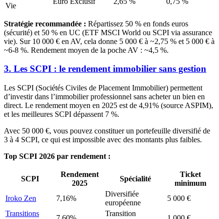
Euro Exclusif
2,65 %
0,75 %
Vie
Stratégie recommandée :
Répartissez 50 % en fonds euros
(sécurité) et 50 % en UC (ETF MSCI World ou SCPI via assurance
vie). Sur 10 000 € en AV, cela donne 5 000 € à ~2,75 % et 5 000 € à
~6-8 %. Rendement moyen de la poche AV : ~4,5 %.
3. Les SCPI : le rendement immobilier sans gestion
Les SCPI (Sociétés Civiles de Placement Immobilier) permettent
d’investir dans l’immobilier professionnel sans acheter un bien en
direct. Le rendement moyen en 2025 est de
4,91%
(source ASPIM),
et les meilleures SCPI dépassent 7 %.
Avec 50 000 €, vous pouvez constituer un portefeuille diversifié de
3 à 4 SCPI, ce qui est impossible avec des montants plus faibles.
Top SCPI 2026 par rendement :
Rendement
Ticket
SCPI
Spécialité
2025
minimum
Diversifiée
Iroko Zen
7,16%
5 000 €
européenne
Transitions
Transition
7,60%
1 000 €