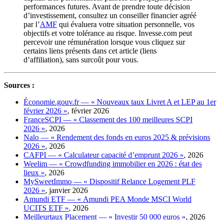
performances futures. Avant de prendre toute décision
d’investissement, consultez un conseiller financier agréé
par l’
AMF
qui évaluera votre situation personnelle, vos
objectifs et votre tolérance au risque. Invesse.com peut
percevoir une rémunération lorsque vous cliquez sur
certains liens présents dans cet article (liens
d’affiliation), sans surcoût pour vous.
Sources :
Économie.gouv.fr — « Nouveaux taux Livret A et LEP au 1er
février 2026 »
, février 2026
FranceSCPI — « Classement des 100 meilleures SCPI
2026 »
, 2026
Nalo — « Rendement des fonds en euros 2025 & prévisions
2026 »
, 2026
CAFPI — « Calculateur capacité d’emprunt 2026 »
, 2026
Weelim — « Crowdfunding immobilier en 2026 : état des
lieux »
, 2026
MySweetImmo — « Dispositif Relance Logement PLF
2026 »
, janvier 2026
Amundi ETF — « Amundi PEA Monde MSCI World
UCITS ETF »
, 2026
Meilleurtaux Placement — « Investir 50 000 euros »
, 2026