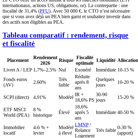
internationaux, actions US, obligations, or). La contrepartie : une
fiscalité de 31,4% (
PFU
). Avec 50 000 €, le CTO n’est nécessaire
que si vous avez déjà un PEA bien garni et souhaitez investir dans
des actifs non éligibles au PEA.
Tableau comparatif : rendement, risque
et fiscalité
Rendement
Fiscalité
Placement
Risque
Liquidité
Allocatio
2026
optimale
Livret A / LEP
1,7%
–
2,5%
Nul
Exonéré
Immédiate
10-15 %
Réduite
Fonds euros
Très
Quelques
2,60%
après 8
10-20 %
(AV)
faible
jours
ans
IR +
30-90
SCPI (direct)
4,91%
Modéré
15-20 %
18,6% PS
jours
18,6%
ETF MSCI
8 %
Élevé
après 5
Immédiate
40-50 %
World (PEA)
historique
ans
LMNP
/
Immobilier
4-6 % +
Modéré
0-30 %
Relance
Très faible
locatif
levier
à élevé
(apport)
Logement