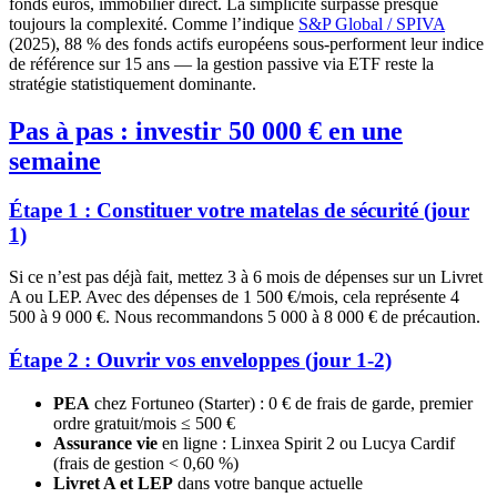
fonds euros, immobilier direct. La simplicité surpasse presque
toujours la complexité. Comme l’indique
S&P Global / SPIVA
(2025), 88 % des fonds actifs européens sous-performent leur indice
de référence sur 15 ans — la gestion passive via ETF reste la
stratégie statistiquement dominante.
Pas à pas : investir 50 000 € en une
semaine
Étape 1 : Constituer votre matelas de sécurité (jour
1)
Si ce n’est pas déjà fait, mettez 3 à 6 mois de dépenses sur un Livret
A ou LEP. Avec des dépenses de 1 500 €/mois, cela représente 4
500 à 9 000 €. Nous recommandons 5 000 à 8 000 € de précaution.
Étape 2 : Ouvrir vos enveloppes (jour 1-2)
PEA
chez Fortuneo (Starter) : 0 € de frais de garde, premier
ordre gratuit/mois ≤ 500 €
Assurance vie
en ligne : Linxea Spirit 2 ou Lucya Cardif
(frais de gestion < 0,60 %)
Livret A et LEP
dans votre banque actuelle