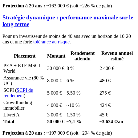
Projection à 20 ans :
~163 000 € (soit +226 % de gain)
Stratégie dynamique : performance maximale sur le
long terme
Pour un investisseur de moins de 40 ans avec un horizon de 10-20
ans et une forte
tolérance au risque
.
Rendement
Revenu annuel
Placement
Montant
attendu
estimé
PEA + ETF MSCI
30 000 €
8 %
2 400 €
World
Assurance vie (80 %
8 000 €
6 %
480 €
UC)
SCPI (
SCPI de
5 000 €
5,50 %
275 €
rendement
)
Crowdfunding
4 000 €
~10 %
424 €
immobilier
Livret A
3 000 €
1,50 %
45 €
Total
50 000 €
~7,1 %
~3 624 €/an
Projection à 20 ans :
~197 000 € (soit +294 % de gain)