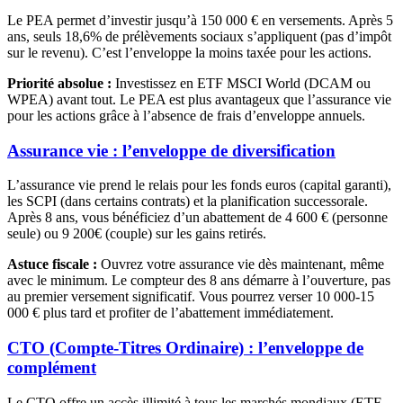
Le PEA permet d’investir jusqu’à 150 000 € en versements. Après 5
ans, seuls 18,6% de prélèvements sociaux s’appliquent (pas d’impôt
sur le revenu). C’est l’enveloppe la moins taxée pour les actions.
Priorité absolue :
Investissez en ETF MSCI World (DCAM ou
WPEA) avant tout. Le PEA est plus avantageux que l’assurance vie
pour les actions grâce à l’absence de frais d’enveloppe annuels.
Assurance vie : l’enveloppe de diversification
L’assurance vie prend le relais pour les fonds euros (capital garanti),
les SCPI (dans certains contrats) et la planification successorale.
Après 8 ans, vous bénéficiez d’un abattement de 4 600 € (personne
seule) ou
9 200€
(couple) sur les gains retirés.
Astuce fiscale :
Ouvrez votre assurance vie dès maintenant, même
avec le minimum. Le compteur des 8 ans démarre à l’ouverture, pas
au premier versement significatif. Vous pourrez verser 10 000-15
000 € plus tard et profiter de l’abattement immédiatement.
CTO (Compte-Titres Ordinaire) : l’enveloppe de
complément
Le CTO offre un accès illimité à tous les marchés mondiaux (ETF