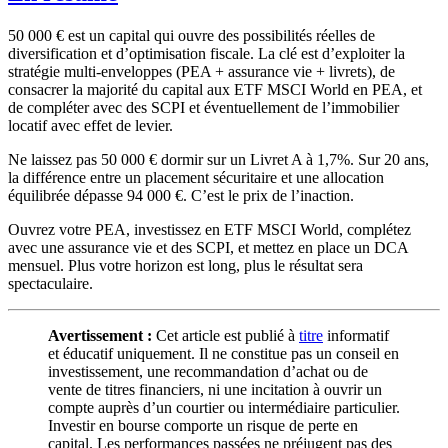
50 000 € est un capital qui ouvre des possibilités réelles de
diversification et d’optimisation fiscale. La clé est d’exploiter la
stratégie multi-enveloppes (PEA + assurance vie + livrets), de
consacrer la majorité du capital aux ETF MSCI World en PEA, et
de compléter avec des SCPI et éventuellement de l’immobilier
locatif avec effet de levier.
Ne laissez pas 50 000 € dormir sur un Livret A à
1,7%
. Sur 20 ans,
la différence entre un placement sécuritaire et une allocation
équilibrée dépasse 94 000 €. C’est le prix de l’inaction.
Ouvrez votre PEA, investissez en ETF MSCI World, complétez
avec une assurance vie et des SCPI, et mettez en place un DCA
mensuel. Plus votre horizon est long, plus le résultat sera
spectaculaire.
Avertissement :
Cet article est publié à
titre
informatif
et éducatif uniquement. Il ne constitue pas un conseil en
investissement, une recommandation d’achat ou de
vente de titres financiers, ni une incitation à ouvrir un
compte auprès d’un courtier ou intermédiaire particulier.
Investir en bourse comporte un risque de perte en
capital. Les performances passées ne préjugent pas des