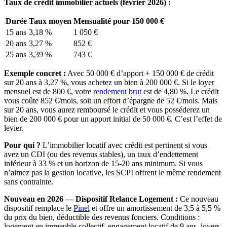
Taux de crédit immobilier actuels (février 2026) :
Durée
Taux moyen
Mensualité pour 150 000 €
15 ans
3,18 %
1 050 €
20 ans
3,27 %
852 €
25 ans
3,39 %
743 €
Exemple concret :
Avec 50 000 € d’apport + 150 000 € de crédit
sur 20 ans à 3,27 %, vous achetez un bien à 200 000 €. Si le loyer
mensuel est de 800 €, votre
rendement brut
est de 4,80 %. Le crédit
vous coûte 852 €/mois, soit un effort d’épargne de 52 €/mois. Mais
sur 20 ans, vous aurez remboursé le crédit et vous posséderez un
bien de 200 000 € pour un apport initial de 50 000 €. C’est l’effet de
levier.
Pour qui ?
L’immobilier locatif avec crédit est pertinent si vous
avez un CDI (ou des revenus stables), un taux d’endettement
inférieur à 33 % et un horizon de 15-20 ans minimum. Si vous
n’aimez pas la gestion locative, les SCPI offrent le même rendement
sans contrainte.
Nouveau en 2026 — Dispositif Relance Logement :
Ce nouveau
dispositif remplace le
Pinel
et offre un amortissement de 3,5 à 5,5 %
du prix du bien, déductible des revenus fonciers. Conditions :
logement en immeuble collectif, engagement locatif de 9 ans, loyers