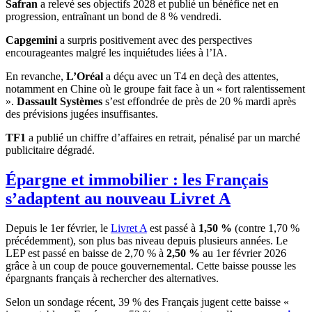
Safran
a relevé ses objectifs 2028 et publié un bénéfice net en
progression, entraînant un bond de 8 % vendredi.
Capgemini
a surpris positivement avec des perspectives
encourageantes malgré les inquiétudes liées à l’IA.
En revanche,
L’Oréal
a déçu avec un T4 en deçà des attentes,
notamment en Chine où le groupe fait face à un « fort ralentissement
».
Dassault Systèmes
s’est effondrée de près de 20 % mardi après
des prévisions jugées insuffisantes.
TF1
a publié un chiffre d’affaires en retrait, pénalisé par un marché
publicitaire dégradé.
Épargne et immobilier : les Français
s’adaptent au nouveau Livret A
Depuis le 1er février, le
Livret A
est passé à
1,50 %
(contre 1,70 %
précédemment), son plus bas niveau depuis plusieurs années. Le
LEP est passé en baisse de 2,70 % à
2,50 %
au 1er février 2026
grâce à un coup de pouce gouvernemental. Cette baisse pousse les
épargnants français à rechercher des alternatives.
Selon un sondage récent, 39 % des Français jugent cette baisse «