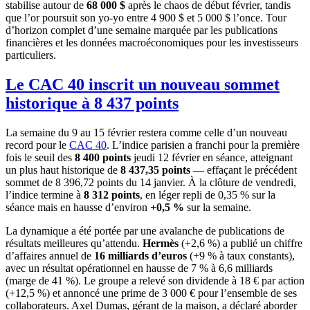
stabilise autour de
68 000 $
après le chaos de début février, tandis
que l’or poursuit son yo-yo entre 4 900 $ et 5 000 $ l’once. Tour
d’horizon complet d’une semaine marquée par les publications
financières et les données macroéconomiques pour les investisseurs
particuliers.
Le CAC 40 inscrit un nouveau sommet
historique à 8 437 points
La semaine du 9 au 15 février restera comme celle d’un nouveau
record pour le
CAC 40
. L’indice parisien a franchi pour la première
fois le seuil des
8 400 points
jeudi 12 février en séance, atteignant
un plus haut historique de
8 437,35 points
— effaçant le précédent
sommet de 8 396,72 points du 14 janvier. À la clôture de vendredi,
l’indice termine à
8 312 points
, en léger repli de 0,35 % sur la
séance mais en hausse d’environ
+0,5 %
sur la semaine.
La dynamique a été portée par une avalanche de publications de
résultats meilleures qu’attendu.
Hermès
(+2,6 %) a publié un chiffre
d’affaires annuel de
16 milliards d’euros
(+9 % à taux constants),
avec un résultat opérationnel en hausse de 7 % à 6,6 milliards
(marge de 41 %). Le groupe a relevé son dividende à 18 € par action
(+12,5 %) et annoncé une prime de 3 000 € pour l’ensemble de ses
collaborateurs. Axel Dumas, gérant de la maison, a déclaré aborder