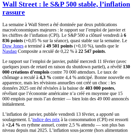
Wall Street : le S&P 500 stable, l’inflation
rassure
La semaine à Wall Street a été dominée par deux publications
macroéconomiques majeures : le rapport sur l’emploi de janvier et
les chiffres de l’inflation (CPI). Le S&P 500 a clôturé vendredi à
6
836 points
(+0,05 % sur la séance), quasi stable sur la semaine. Le
Dow Jones
a terminé à
49 501 points
(+0,10 %), tandis que le
Nasdaq
Composite a reculé de 0,22 % à
22 547 points
.
Le rapport sur l’emploi de janvier, publié mercredi 11 février (avec
quelques jours de retard en raison du shutdown partiel), a révélé
130
000 créations d’emplois
contre 70 000 attendues. Le taux de
chômage a reculé à
4,3 %
contre 4,4 % anticipé. Bonne nouvelle en
apparence, mais les révisions annuelles ont créé un choc : les
données 2025 ont été révisées à la baisse de
403 000 postes
,
révélant que l’économie américaine n’a créé en moyenne que 15
000 emplois par mois l’an dernier — bien loin des 49 000 annoncés
initialement.
L’inflation de janvier, publiée vendredi 13 février, a apporté un
soulagement. L’
indice des prix
à la consommation (CPI) est ressorti
à
+2,4 %
en rythme annuel, contre 2,5 % attendu — son plus bas
niveau depuis mai 2025. L’inflation sous-jacente (hors alimentation