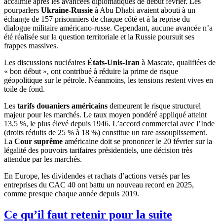
accalmie après les avancées diplomatiques de début février. Les
pourparlers
Ukraine-Russie
à Abu Dhabi avaient abouti à un
échange de 157 prisonniers de chaque côté et à la reprise du
dialogue militaire américano-russe. Cependant, aucune avancée n’a
été réalisée sur la question territoriale et la Russie poursuit ses
frappes massives.
Les discussions nucléaires
États-Unis-Iran
à Mascate, qualifiées de
« bon début », ont contribué à réduire la prime de risque
géopolitique sur le pétrole. Néanmoins, les tensions restent vives en
toile de fond.
Les
tarifs douaniers américains
demeurent le risque structurel
majeur pour les marchés. Le taux moyen pondéré appliqué atteint
13,5 %, le plus élevé depuis 1946. L’accord commercial avec l’Inde
(droits réduits de 25 % à 18 %) constitue un rare assouplissement.
La
Cour suprême
américaine doit se prononcer le 20 février sur la
légalité des pouvoirs tarifaires présidentiels, une décision très
attendue par les marchés.
En Europe, les dividendes et rachats d’actions versés par les
entreprises du CAC 40 ont battu un nouveau record en 2025,
comme presque chaque année depuis 2019.
Ce qu’il faut retenir pour la suite