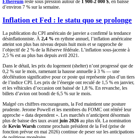
Ethereum
reste sous pression autour de
1 900-2 000 $
, en baisse
d’environ 7 % sur la semaine.
Inflation et Fed : le statu quo se prolonge
La publication du CPI américain de janvier a confirmé la tendance
désinflationniste. À
2,4 %
en rythme annuel, l’inflation américaine
atteint son plus bas niveau depuis huit mois et se rapproche de
l’objectif de 2 % de la Réserve fédérale. L’inflation sous-jacente à
2,5 % est au plus bas depuis avril 2021.
Dans le détail, les prix du logement (shelter) n’ont progressé que de
0,2 % sur le mois, ramenant la hausse annuelle à 3 % — une
décélération significative pour ce poste qui représente plus d’un tiers
de l’indice CPI. Les prix de l’énergie ont reculé de 1,5 % en janvier,
et les véhicules d’occasion ont baissé de 1,8 %. En revanche, les
billets d’avion ont bondi de 6,5 % sur le mois.
Malgré ces chiffres encourageants, la Fed maintient une posture
prudente. Jerome Powell et les membres du FOMC ont réitéré leur
approche « data dependent ». Les marchés n’anticipent désormais
plus de baisse des taux avant
juin 2026
au plus tôt. La nomination
de
Kevin Warsh
comme prochain président de la Fed (prise de
fonction prévue en mai 2026) continue de peser sur les anticipations
de politique monétaire.