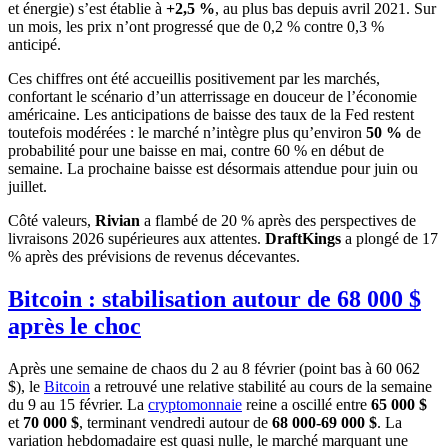
et énergie) s’est établie à
+2,5 %
, au plus bas depuis avril 2021. Sur
un mois, les prix n’ont progressé que de 0,2 % contre 0,3 %
anticipé.
Ces chiffres ont été accueillis positivement par les marchés,
confortant le scénario d’un atterrissage en douceur de l’économie
américaine. Les anticipations de baisse des taux de la Fed restent
toutefois modérées : le marché n’intègre plus qu’environ
50 %
de
probabilité pour une baisse en mai, contre 60 % en début de
semaine. La prochaine baisse est désormais attendue pour juin ou
juillet.
Côté valeurs,
Rivian
a flambé de 20 % après des perspectives de
livraisons 2026 supérieures aux attentes.
DraftKings
a plongé de 17
% après des prévisions de revenus décevantes.
Bitcoin : stabilisation autour de 68 000 $
après le choc
Après une semaine de chaos du 2 au 8 février (point bas à 60 062
$), le
Bitcoin
a retrouvé une relative stabilité au cours de la semaine
du 9 au 15 février. La
cryptomonnaie
reine a oscillé entre
65 000 $
et
70 000 $
, terminant vendredi autour de
68 000-69 000 $
. La
variation hebdomadaire est quasi nulle, le marché marquant une