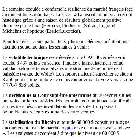
La semaine écoulée a confirmé la résilience du marché français face
aux incertitudes mondiales. Le CAC 40 a inscrit un nouveau record
historique grâce à une saison de résultats globalement positive,
dominée par le luxe (Hermès), l’industrie (Safran, Legrand,
Michelin) et l’optique (EssilorLuxottica).
Pour les investisseurs particuliers, plusieurs éléments méritent une
attention soutenue dans les semaines à venir :
La
volatilité technique
reste élevée sur le CAC 40. Après avoir
touché 8 437 points en séance, l’indice a immédiatement reflué,
validant selon certains analystes une structure de retournement
baissière (vague de Wolfe). Le support majeur à surveiller se situe à
8 259 points ; une rupture de ce niveau ouvrirait la voie vers la zone
7 770-7 836 points.
La
décision de la Cour suprême américaine
du 20 février sur les
pouvoirs tarifaires présidentiels pourrait avoir un impact significatif
sur les marchés. Une invalidation des tarifs de Trump serait
favorable aux valeurs exportatrices européennes.
La
stabilisation du Bitcoin
autour de 68 000 $ constitue un signe
encourageant, mais le marché
crypto
reste en mode « wait-and-see
». Les analystes s’accordent à dire que le niveau de 60 000 $