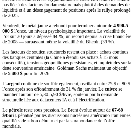
pas liée à des facteurs fondamentaux mais plutôt à des demandes de
liquidité et à un désengagement de positions après le rallye prolongé
de 2025.
Vendredi, le métal jaune a rebondi pour terminer autour de
4 990-5
000 $
l’once, un niveau psychologique important. La volatilité de
l’or sur 30 jours a dépassé
44 %
, un record depuis la crise financière
de 2008 — surpassant même la volatilité du Bitcoin (39 %).
Les facteurs de soutien structurels restent en place : achats continus
des banques centrales (la Chine a étendu ses achats à 15 mois
consécutifs), tensions géopolitiques persistantes, et inquiétudes sur la
dette souveraine américaine. Goldman Sachs maintient un objectif
de
5 400 $
pour fin 2026.
L’
argent
continue de souffrir également, oscillant entre 75 $ et 80 $
l’once après son effondrement de 31 % fin janvier. Le
cuivre
se
maintient autour de 5,80-5,90 $/livre, soutenu par la demande
structurelle liée aux datacenters IA et à l’électrification.
Le
pétrole
reste sous pression. Le Brent évolue autour de
67-68
$/baril
, pénalisé par les discussions nucléaires américano-iraniennes
qualifiées de « bon début » et par la surabondance de l’offre
mondiale.