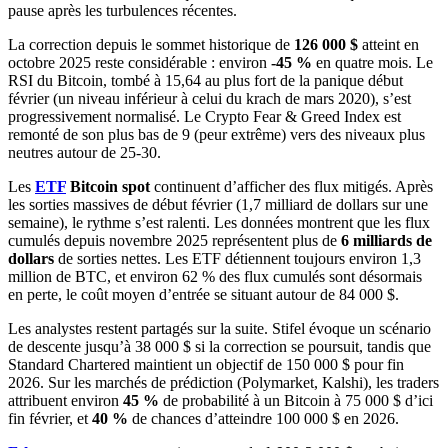
pause après les turbulences récentes.
La correction depuis le sommet historique de
126 000 $
atteint en
octobre 2025 reste considérable : environ
-45 %
en quatre mois. Le
RSI du Bitcoin, tombé à 15,64 au plus fort de la panique début
février (un niveau inférieur à celui du krach de mars 2020), s’est
progressivement normalisé. Le Crypto Fear & Greed Index est
remonté de son plus bas de 9 (peur extrême) vers des niveaux plus
neutres autour de 25-30.
Les
ETF
Bitcoin spot
continuent d’afficher des flux mitigés. Après
les sorties massives de début février (1,7 milliard de dollars sur une
semaine), le rythme s’est ralenti. Les données montrent que les flux
cumulés depuis novembre 2025 représentent plus de
6 milliards de
dollars
de sorties nettes. Les ETF détiennent toujours environ 1,3
million de BTC, et environ 62 % des flux cumulés sont désormais
en perte, le coût moyen d’entrée se situant autour de 84 000 $.
Les analystes restent partagés sur la suite. Stifel évoque un scénario
de descente jusqu’à 38 000 $ si la correction se poursuit, tandis que
Standard Chartered maintient un objectif de 150 000 $ pour fin
2026. Sur les marchés de prédiction (Polymarket, Kalshi), les traders
attribuent environ
45 %
de probabilité à un Bitcoin à 75 000 $ d’ici
fin février, et
40 %
de chances d’atteindre 100 000 $ en 2026.