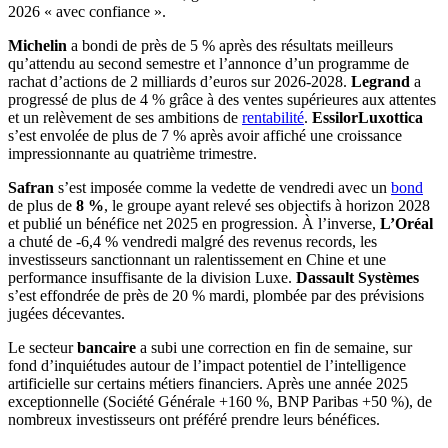
2026 « avec confiance ».
Michelin
a bondi de près de 5 % après des résultats meilleurs
qu’attendu au second semestre et l’annonce d’un programme de
rachat d’actions de 2 milliards d’euros sur 2026-2028.
Legrand
a
progressé de plus de 4 % grâce à des ventes supérieures aux attentes
et un relèvement de ses ambitions de
rentabilité
.
EssilorLuxottica
s’est envolée de plus de 7 % après avoir affiché une croissance
impressionnante au quatrième trimestre.
Safran
s’est imposée comme la vedette de vendredi avec un
bond
de plus de
8 %
, le groupe ayant relevé ses objectifs à horizon 2028
et publié un bénéfice net 2025 en progression. À l’inverse,
L’Oréal
a chuté de -6,4 % vendredi malgré des revenus records, les
investisseurs sanctionnant un ralentissement en Chine et une
performance insuffisante de la division Luxe.
Dassault Systèmes
s’est effondrée de près de 20 % mardi, plombée par des prévisions
jugées décevantes.
Le secteur
bancaire
a subi une correction en fin de semaine, sur
fond d’inquiétudes autour de l’impact potentiel de l’intelligence
artificielle sur certains métiers financiers. Après une année 2025
exceptionnelle (Société Générale +160 %, BNP Paribas +50 %), de
nombreux investisseurs ont préféré prendre leurs bénéfices.