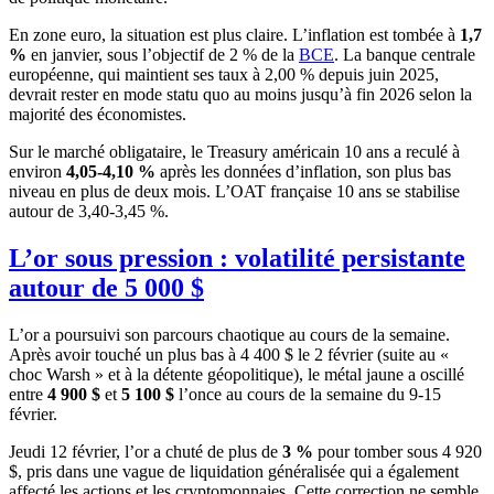
En zone euro, la situation est plus claire. L’inflation est tombée à
1,7
%
en janvier, sous l’objectif de 2 % de la
BCE
. La banque centrale
européenne, qui maintient ses taux à 2,00 % depuis juin 2025,
devrait rester en mode statu quo au moins jusqu’à fin 2026 selon la
majorité des économistes.
Sur le marché obligataire, le Treasury américain 10 ans a reculé à
environ
4,05-4,10 %
après les données d’inflation, son plus bas
niveau en plus de deux mois. L’OAT française 10 ans se stabilise
autour de 3,40-3,45 %.
L’or sous pression : volatilité persistante
autour de 5 000 $
L’or a poursuivi son parcours chaotique au cours de la semaine.
Après avoir touché un plus bas à 4 400 $ le 2 février (suite au «
choc Warsh » et à la détente géopolitique), le métal jaune a oscillé
entre
4 900 $
et
5 100 $
l’once au cours de la semaine du 9-15
février.
Jeudi 12 février, l’or a chuté de plus de
3 %
pour tomber sous 4 920
$, pris dans une vague de liquidation généralisée qui a également
affecté les actions et les cryptomonnaies. Cette correction ne semble