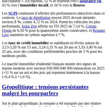
inacceptable ». En réponse, 52 % se tournent vers l’
assurance vie
,
43 % vers l’
immobilier locatif
, et 34 % vers la
Bourse
.
Les
SCPI
continuent d’afficher des performances attractives dans ce
contexte. Le
taux de distribution
moyen 2025 devrait atteindre
environ
5 %
, contre 4,72 % en 2024. Parmi les véhicules les plus
performants,
Iroko Zen
affiche un TD 2025 de 7,14 %,
Corum
Origin
de 6,50 % pour la quatorzième année consécutive, et
Remake
Live
maintient un rythme supérieur à 7 %.
Les
taux de crédit immobilier
se stabilisent en février autour de
3,13-3,20 % sur 15 ans, 3,24-3,31 % sur 20 ans et 3,35-3,40 % sur
25 ans, avec des conditions préférentielles proches de 3 % pour les
meilleurs profils.
Le marché immobilier résidentiel français montre des signes de
reprise modeste avec environ 930 000-940 000 transactions en 2025
(+11 % sur un an) et des prix qui repartent timidement à la hausse
(+0,4 % à +1,6 %).
Géopolitique : tensions persistantes
malgré les pourparlers
Sur le plan géopolitique, la semaine a été marquée par une relative