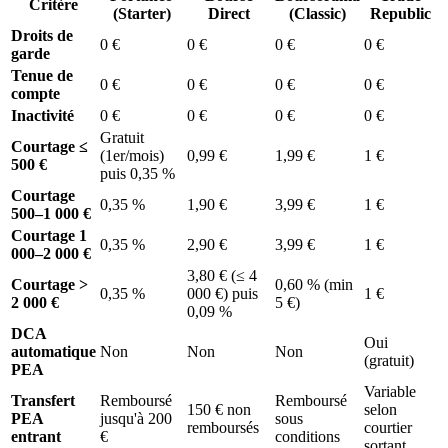
Critère
(Starter)
Direct
(Classic)
Republic
Droits de
0 €
0 €
0 €
0 €
garde
Tenue de
0 €
0 €
0 €
0 €
compte
Inactivité
0 €
0 €
0 €
0 €
Gratuit
Courtage ≤
(1er/mois)
0,99 €
1,99 €
1 €
500 €
puis 0,35 %
Courtage
0,35 %
1,90 €
3,99 €
1 €
500–1 000 €
Courtage 1
0,35 %
2,90 €
3,99 €
1 €
000–2 000 €
3,80 € (≤ 4
Courtage >
0,60 % (min
0,35 %
000 €) puis
1 €
2 000 €
5 €)
0,09 %
DCA
Oui
automatique
Non
Non
Non
(gratuit)
PEA
Variable
Transfert
Remboursé
Remboursé
150 € non
selon
PEA
jusqu'à 200
sous
remboursés
courtier
entrant
€
conditions
sortant