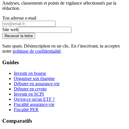
Analyses, classements et points de vigilance sélectionnés par la
rédaction.
Ton adresse e-mail
Site web
Recevoir la lettre
Sans spam. Désinscription en un clic. En t’inscrivant, tu acceptes
notre
politique de confidentialité
.
Guides
Investir en bourse
Organiser son épargne
Débuter en assurance-vie
Débuter en crypto
Investir en SCPI
Qu'est-ce qu'un ETF ?
Fiscalité assurance-vie
Fiscalité PER
Comparatifs