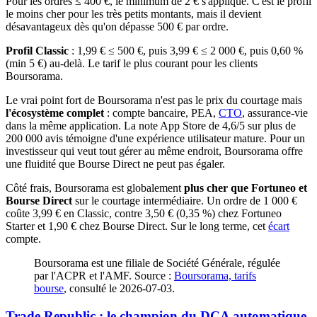
Pour les ordres ≤ 400 €, le minimum de 2 € s'applique. C'est le profil
le moins cher pour les très petits montants, mais il devient
désavantageux dès qu'on dépasse 500 € par ordre.
Profil Classic
: 1,99 € ≤ 500 €, puis 3,99 € ≤ 2 000 €, puis 0,60 %
(min 5 €) au-delà. Le tarif le plus courant pour les clients
Boursorama.
Le vrai point fort de Boursorama n'est pas le prix du courtage mais
l'écosystème complet
: compte bancaire, PEA,
CTO
, assurance-vie
dans la même application. La note App Store de 4,6/5 sur plus de
200 000 avis témoigne d'une expérience utilisateur mature. Pour un
investisseur qui veut tout gérer au même endroit, Boursorama offre
une fluidité que Bourse Direct ne peut pas égaler.
Côté frais, Boursorama est globalement
plus cher que Fortuneo et
Bourse Direct
sur le courtage intermédiaire. Un ordre de 1 000 €
coûte 3,99 € en Classic, contre 3,50 € (0,35 %) chez Fortuneo
Starter et 1,90 € chez Bourse Direct. Sur le long terme, cet
écart
compte.
Boursorama est une filiale de Société Générale, régulée
par l'ACPR et l'AMF. Source :
Boursorama, tarifs
bourse
, consulté le 2026-07-03.
Trade Republic : le champion du DCA automatique