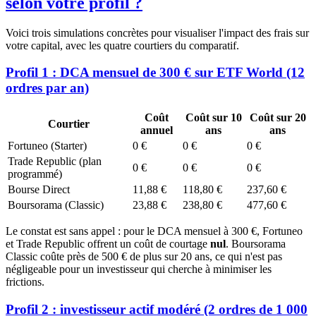
selon votre profil ?
Voici trois simulations concrètes pour visualiser l'impact des frais sur
votre capital, avec les quatre courtiers du comparatif.
Profil 1 : DCA mensuel de 300 € sur ETF World (12
ordres par an)
Coût
Coût sur 10
Coût sur 20
Courtier
annuel
ans
ans
Fortuneo (Starter)
0 €
0 €
0 €
Trade Republic (plan
0 €
0 €
0 €
programmé)
Bourse Direct
11,88 €
118,80 €
237,60 €
Boursorama (Classic)
23,88 €
238,80 €
477,60 €
Le constat est sans appel : pour le DCA mensuel à 300 €, Fortuneo
et Trade Republic offrent un coût de courtage
nul
. Boursorama
Classic coûte près de 500 € de plus sur 20 ans, ce qui n'est pas
négligeable pour un investisseur qui cherche à minimiser les
frictions.
Profil 2 : investisseur actif modéré (2 ordres de 1 000