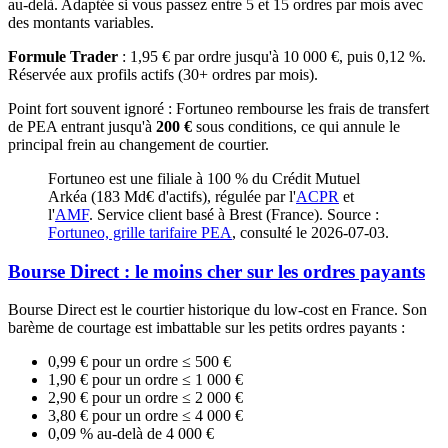
au-delà. Adaptée si vous passez entre 5 et 15 ordres par mois avec
des montants variables.
Formule Trader
: 1,95 € par ordre jusqu'à 10 000 €, puis 0,12 %.
Réservée aux profils actifs (30+ ordres par mois).
Point fort souvent ignoré : Fortuneo rembourse les frais de transfert
de PEA entrant jusqu'à
200 €
sous conditions, ce qui annule le
principal frein au changement de courtier.
Fortuneo est une filiale à 100 % du Crédit Mutuel
Arkéa (183 Md€ d'actifs), régulée par l'
ACPR
et
l'
AMF
. Service client basé à Brest (France). Source :
Fortuneo, grille tarifaire PEA
, consulté le 2026-07-03.
Bourse Direct : le moins cher sur les ordres payants
Bourse Direct est le courtier historique du low-cost en France. Son
barème de courtage est imbattable sur les petits ordres payants :
0,99 € pour un ordre ≤ 500 €
1,90 € pour un ordre ≤ 1 000 €
2,90 € pour un ordre ≤ 2 000 €
3,80 € pour un ordre ≤ 4 000 €
0,09 % au-delà de 4 000 €