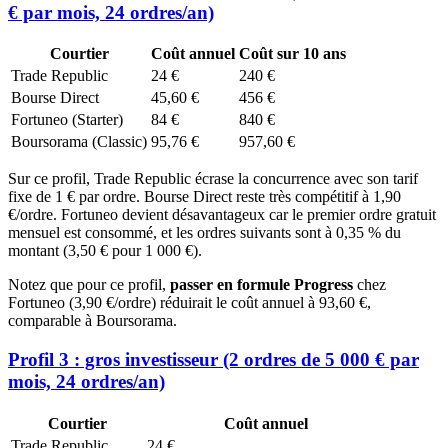
€ par mois, 24 ordres/an)
Courtier
Coût annuel
Coût sur 10 ans
Trade Republic
24 €
240 €
Bourse Direct
45,60 €
456 €
Fortuneo (Starter)
84 €
840 €
Boursorama (Classic)
95,76 €
957,60 €
Sur ce profil, Trade Republic écrase la concurrence avec son tarif
fixe de 1 € par ordre. Bourse Direct reste très compétitif à 1,90
€/ordre. Fortuneo devient désavantageux car le premier ordre gratuit
mensuel est consommé, et les ordres suivants sont à 0,35 % du
montant (3,50 € pour 1 000 €).
Notez que pour ce profil,
passer en formule Progress
chez
Fortuneo (3,90 €/ordre) réduirait le coût annuel à 93,60 €,
comparable à Boursorama.
Profil 3 : gros investisseur (2 ordres de 5 000 € par
mois, 24 ordres/an)
Courtier
Coût annuel
Trade Republic
24 €