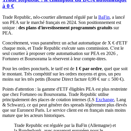
à 0 €
Trade Republic, néo-courtier allemand régulé par la
BaFin
, a lancé
son PEA sur le marché français en 2024. Son positionnement est
unique :
des plans d'investissement programmés gratuits
sur
PEA.
Concrètement, vous paramétrez un achat automatique de X € d'ETF
chaque mois, et Trade Republic exécute sans commission. C'est le
seul courtier à proposer cette automatisation sur PEA en 2026 ,
Fortuneo et Boursorama la réservent à leur compte-titres.
Pour les ordres ponctuels, le tarif est de
1 € par ordre
, quel que soit
le montant. Très compétitif sur les ordres moyens et gros, un peu
moins sur les très petits (Bourse Direct facture 0,99 € sur ≤ 500 €).
Points d'attention : la gamme d'ETF éligibles PEA est plus restreinte
que chez Fortuneo ou Boursorama. Trade Republic utilise
principalement des places de cotation internes (LS
Exchange
, Lang
& Schwarz), ce qui peut générer des spreads légèrement plus élevés
que sur Euronext Paris. Le service client est en français mais moins
mature que les acteurs historiques.
Trade Republic est régulée par la BaFin (Allemagne) et
la Bundesbank, avec passeport européen pour le