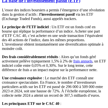
La base de l’investissement passif (ETF)
L’essor des indices boursiers a permis l’émergence d’une révolution
dans la gestion d’actifs :
l’investissement passif
via les ETF
(Exchange Traded Funds), aussi appelés trackers.
Le principe de l’ETF indiciel
: Un ETF est un fonds coté en
bourse qui réplique la performance d’un indice. Acheter une part
d’ETF CAC 40, c’est acheter en une seule transaction l’équivalent
des 40 actions de l’indice, dans les mêmes proportions.
L’investisseur obtient instantanément une diversification optimale à
moindre coût.
Des frais considérablement réduits
: Alors qu’un fonds géré
activement prélève typiquement 1,5% à 2% de
frais annuels
, un ETF
indiciel coûte entre 0,05% et 0,30%. Sur le long terme, cette
différence de frais a un impact majeur sur la performance nette.
Une croissance explosive
: Le marché des ETF connaît une
croissance spectaculaire. En France, le nombre d’investisseurs
particuliers actifs sur les ETF est passé de 296 000 à 509 000 entre
2023 et 2024, soit une hausse de 72%. À l’échelle européenne, la
collecte nette 2024 a atteint un record de 307,5 milliards d’euros.
Les principaux ETF sur le CAC 40
: