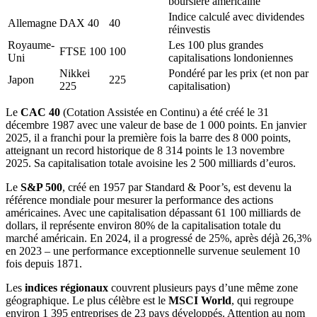
boursière américaine
Indice calculé avec dividendes
Allemagne
DAX 40
40
réinvestis
Royaume-
Les 100 plus grandes
FTSE 100
100
Uni
capitalisations londoniennes
Nikkei
Pondéré par les prix (et non par
Japon
225
225
capitalisation)
Le
CAC 40
(Cotation Assistée en Continu) a été créé le 31
décembre 1987 avec une valeur de base de 1 000 points. En janvier
2025, il a franchi pour la première fois la barre des 8 000 points,
atteignant un record historique de 8 314 points le 13 novembre
2025. Sa capitalisation totale avoisine les 2 500 milliards d’euros.
Le
S&P 500
, créé en 1957 par Standard & Poor’s, est devenu la
référence mondiale pour mesurer la performance des actions
américaines. Avec une capitalisation dépassant 61 100 milliards de
dollars, il représente environ 80% de la capitalisation totale du
marché américain. En 2024, il a progressé de 25%, après déjà 26,3%
en 2023 – une performance exceptionnelle survenue seulement 10
fois depuis 1871.
Les
indices régionaux
couvrent plusieurs pays d’une même zone
géographique. Le plus célèbre est le
MSCI World
, qui regroupe
environ 1 395 entreprises de 23 pays développés. Attention au nom