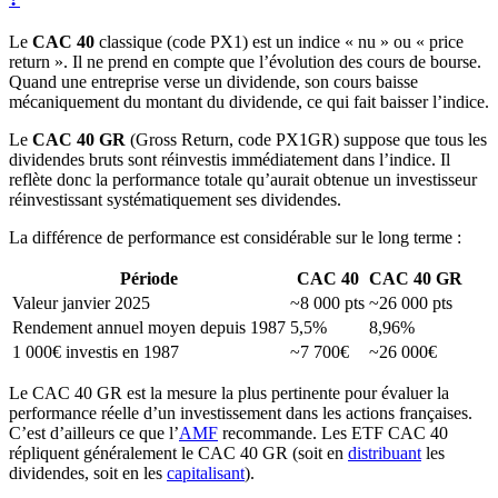
Le
CAC 40
classique (code PX1) est un indice « nu » ou « price
return ». Il ne prend en compte que l’évolution des cours de bourse.
Quand une entreprise verse un dividende, son cours baisse
mécaniquement du montant du dividende, ce qui fait baisser l’indice.
Le
CAC 40 GR
(Gross Return, code PX1GR) suppose que tous les
dividendes bruts sont réinvestis immédiatement dans l’indice. Il
reflète donc la performance totale qu’aurait obtenue un investisseur
réinvestissant systématiquement ses dividendes.
La différence de performance est considérable sur le long terme :
Période
CAC 40
CAC 40 GR
Valeur janvier 2025
~8 000 pts
~26 000 pts
Rendement annuel moyen depuis 1987
5,5%
8,96%
1 000€ investis en 1987
~7 700€
~26 000€
Le CAC 40 GR est la mesure la plus pertinente pour évaluer la
performance réelle d’un investissement dans les actions françaises.
C’est d’ailleurs ce que l’
AMF
recommande. Les ETF CAC 40
répliquent généralement le CAC 40 GR (soit en
distribuant
les
dividendes, soit en les
capitalisant
).