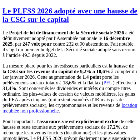
Le PLFSS 2026 adopté avec une hausse de
la CSG sur le capital
Le
Projet de loi de financement de la Sécurité sociale 2026
a été
définitivement adopté par l’Assemblée nationale le
16 décembre
2025
, par
247 voix pour
contre 232 et 90 abstentions. Fait notable,
il s’agit du premier budget de la Sécurité sociale adopté sans recours
à l’article 49.3 depuis 2022.
La mesure phare pour les investisseurs particuliers est la
hausse de
la CSG sur les revenus du capital de 9,2% à 10,6%
à compter du
1er janvier 2026. Cette augmentation de
1,4 point
porte les
prélèvements sociaux totaux à
18,6%
et la flat tax (
PFU
) effective à
31,4%
. Sont concernés les dividendes et intérêts du compte-titres
ordinaire, les plus-values de cession de valeurs mobilières, les gains
du PEA après cinq ans (qui restent exonérés d’IR mais pas de
prélèvements sociaux), les cryptomonnaies et les revenus de
location
meublée non professionnelle
.
Point important : l’
assurance-vie est explicitement exclue
de cette
hausse et reste soumise aux prélèvements sociaux de
17,2%
, de
même que les revenus fonciers (location nue) et les plus-values
immobilières. Le PLFSS 2026 prévoit également une suspension de