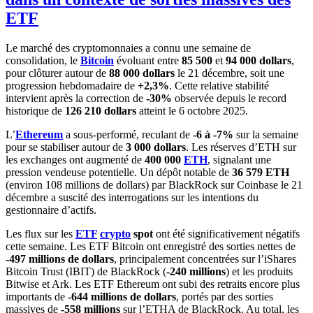
ETF
Le marché des cryptomonnaies a connu une semaine de
consolidation, le
Bitcoin
évoluant entre
85 500
et
94 000 dollars
,
pour clôturer autour de
88 000 dollars
le 21 décembre, soit une
progression hebdomadaire de
+2,3%
. Cette relative stabilité
intervient après la correction de
-30%
observée depuis le record
historique de
126 210 dollars
atteint le 6 octobre 2025.
L’
Ethereum
a sous-performé, reculant de
-6 à -7%
sur la semaine
pour se stabiliser autour de
3 000 dollars
. Les réserves d’ETH sur
les exchanges ont augmenté de
400 000
ETH
, signalant une
pression vendeuse potentielle. Un dépôt notable de
36 579 ETH
(environ 108 millions de dollars) par BlackRock sur Coinbase le 21
décembre a suscité des interrogations sur les intentions du
gestionnaire d’actifs.
Les flux sur les
ETF
crypto
spot
ont été significativement négatifs
cette semaine. Les ETF Bitcoin ont enregistré des sorties nettes de
-497 millions de dollars
, principalement concentrées sur l’iShares
Bitcoin Trust (IBIT) de BlackRock (
-240 millions
) et les produits
Bitwise et Ark. Les ETF Ethereum ont subi des retraits encore plus
importants de
-644 millions de dollars
, portés par des sorties
massives de
-558 millions
sur l’ETHA de BlackRock. Au total, les