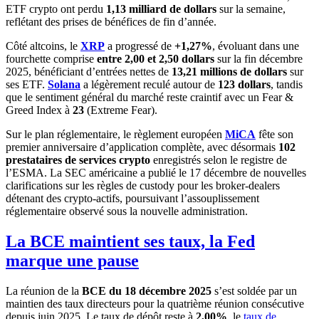
ETF crypto ont perdu
1,13 milliard de dollars
sur la semaine,
reflétant des prises de bénéfices de fin d’année.
Côté altcoins, le
XRP
a progressé de
+1,27%
, évoluant dans une
fourchette comprise
entre 2,00 et 2,50 dollars
sur la fin décembre
2025, bénéficiant d’entrées nettes de
13,21 millions de dollars
sur
ses ETF.
Solana
a légèrement reculé autour de
123 dollars
, tandis
que le sentiment général du marché reste craintif avec un Fear &
Greed Index à
23
(Extreme Fear).
Sur le plan réglementaire, le règlement européen
MiCA
fête son
premier anniversaire d’application complète, avec désormais
102
prestataires de services crypto
enregistrés selon le registre de
l’ESMA. La SEC américaine a publié le 17 décembre de nouvelles
clarifications sur les règles de custody pour les broker-dealers
détenant des crypto-actifs, poursuivant l’assouplissement
réglementaire observé sous la nouvelle administration.
La BCE maintient ses taux, la Fed
marque une pause
La réunion de la
BCE du 18 décembre 2025
s’est soldée par un
maintien des taux directeurs pour la quatrième réunion consécutive
depuis juin 2025. Le taux de dépôt reste à
2,00%
, le
taux de