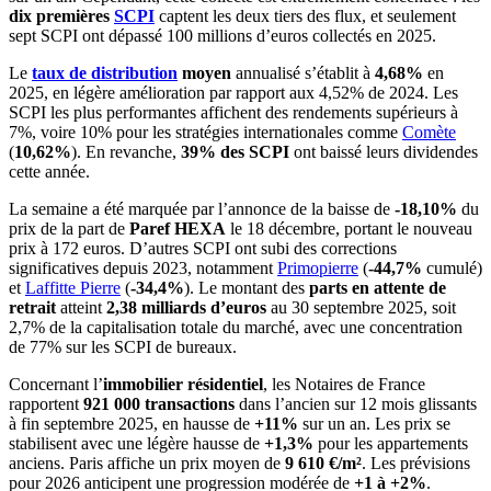
dix premières
SCPI
captent les deux tiers des flux, et seulement
sept SCPI ont dépassé 100 millions d’euros collectés en 2025.
Le
taux de distribution
moyen
annualisé s’établit à
4,68%
en
2025, en légère amélioration par rapport aux 4,52% de 2024. Les
SCPI les plus performantes affichent des rendements supérieurs à
7%, voire 10% pour les stratégies internationales comme
Comète
(
10,62%
). En revanche,
39% des SCPI
ont baissé leurs dividendes
cette année.
La semaine a été marquée par l’annonce de la baisse de
-18,10%
du
prix de la part de
Paref HEXA
le 18 décembre, portant le nouveau
prix à 172 euros. D’autres SCPI ont subi des corrections
significatives depuis 2023, notamment
Primopierre
(
-44,7%
cumulé)
et
Laffitte Pierre
(
-34,4%
). Le montant des
parts en attente de
retrait
atteint
2,38 milliards d’euros
au 30 septembre 2025, soit
2,7% de la capitalisation totale du marché, avec une concentration
de 77% sur les SCPI de bureaux.
Concernant l’
immobilier résidentiel
, les Notaires de France
rapportent
921 000 transactions
dans l’ancien sur 12 mois glissants
à fin septembre 2025, en hausse de
+11%
sur un an. Les prix se
stabilisent avec une légère hausse de
+1,3%
pour les appartements
anciens. Paris affiche un prix moyen de
9 610 €/m²
. Les prévisions
pour 2026 anticipent une progression modérée de
+1 à +2%
.