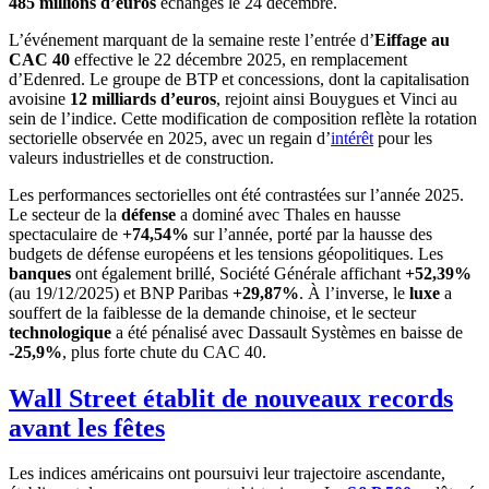
485 millions d’euros
échangés le 24 décembre.
L’événement marquant de la semaine reste l’entrée d’
Eiffage au
CAC 40
effective le 22 décembre 2025, en remplacement
d’Edenred. Le groupe de BTP et concessions, dont la capitalisation
avoisine
12 milliards d’euros
, rejoint ainsi Bouygues et Vinci au
sein de l’indice. Cette modification de composition reflète la rotation
sectorielle observée en 2025, avec un regain d’
intérêt
pour les
valeurs industrielles et de construction.
Les performances sectorielles ont été contrastées sur l’année 2025.
Le secteur de la
défense
a dominé avec Thales en hausse
spectaculaire de
+74,54%
sur l’année, porté par la hausse des
budgets de défense européens et les tensions géopolitiques. Les
banques
ont également brillé, Société Générale affichant
+52,39%
(au 19/12/2025) et BNP Paribas
+29,87%
. À l’inverse, le
luxe
a
souffert de la faiblesse de la demande chinoise, et le secteur
technologique
a été pénalisé avec Dassault Systèmes en baisse de
-25,9%
, plus forte chute du CAC 40.
Wall Street établit de nouveaux records
avant les fêtes
Les indices américains ont poursuivi leur trajectoire ascendante,