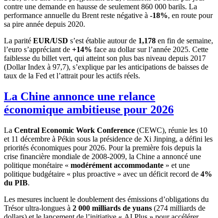
contre une demande en hausse de seulement 860 000 barils. La
performance annuelle du Brent reste négative à
-18%
, en route pour
sa pire année depuis 2020.
La parité
EUR/USD
s’est établie autour de
1,178
en fin de semaine,
l’euro s’appréciant de
+14%
face au dollar sur l’année 2025. Cette
faiblesse du billet vert, qui atteint son plus bas niveau depuis 2017
(Dollar Index à 97,7), s’explique par les anticipations de baisses de
taux de la Fed et l’attrait pour les actifs réels.
La Chine annonce une relance
économique ambitieuse pour 2026
La
Central Economic Work Conference
(CEWC), réunie les 10
et 11 décembre à Pékin sous la présidence de Xi Jinping, a défini les
priorités économiques pour 2026. Pour la première fois depuis la
crise financière mondiale de 2008-2009, la Chine a annoncé une
politique monétaire «
modérément accommodante
» et une
politique budgétaire « plus proactive » avec un déficit record de
4%
du PIB
.
Les mesures incluent le doublement des émissions d’obligations du
Trésor ultra-longues à
2 000 milliards de yuans
(274 milliards de
dollars) et le lancement de l’initiative « AI Plus » pour accélérer