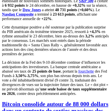
établissant de nouveaux sommets historiques. Le
S&P 500
a clôturé
à
6 932 points
le 24 décembre, en hausse de
+0,32%
sur la séance,
tandis que le
Dow Jones
a atteint
48 731 points
(
+0,60%
). Le
Nasdaq Composite
a terminé à
23 613 points
, affichant une
performance annuelle de
+22%
.
Cette dynamique positive a été soutenue par la publication surprise
du PIB américain du troisième trimestre 2025, ressorti à
+4,3%
en
rythme annualisé le 23 décembre, bien au-dessus des
3,2%
anticipés
par le consensus. Les marchés sont entrés dans la période
traditionnelle du « Santa Claus Rally », généralement favorable aux
actions lors des cinq dernières séances de l’année et des deux
premières de janvier.
La décision de la Fed des 9-10 décembre continue d’influencer les
anticipations des investisseurs. La banque centrale américaine a
abaissé ses taux de
25 points de base
, portant la
fourchette
des Fed
Funds à
3,50%-3,75%
, son plus bas niveau depuis trois ans. Le
vote a été inhabituellement divisé (9 contre 3), traduisant des
divergences de vues sur la trajectoire future des taux. Le « dot plot »
ne prévoit désormais qu’
une seule baisse de taux supplémentaire
en 2026
, contre deux précédemment anticipées.
Bitcoin consolide autour de 88 000 dollars
dans un contexte de sorties massives des