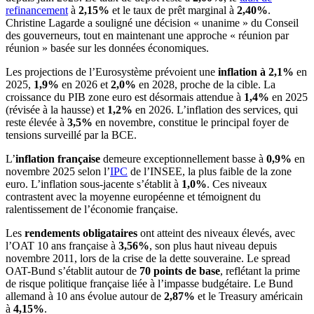
refinancement
à
2,15%
et le taux de prêt marginal à
2,40%
.
Christine Lagarde a souligné une décision « unanime » du Conseil
des gouverneurs, tout en maintenant une approche « réunion par
réunion » basée sur les données économiques.
Les projections de l’Eurosystème prévoient une
inflation à 2,1%
en
2025,
1,9%
en 2026 et
2,0%
en 2028, proche de la cible. La
croissance du PIB zone euro est désormais attendue à
1,4%
en 2025
(révisée à la hausse) et
1,2%
en 2026. L’inflation des services, qui
reste élevée à
3,5%
en novembre, constitue le principal foyer de
tensions surveillé par la BCE.
L’
inflation française
demeure exceptionnellement basse à
0,9%
en
novembre 2025 selon l’
IPC
de l’INSEE, la plus faible de la zone
euro. L’inflation sous-jacente s’établit à
1,0%
. Ces niveaux
contrastent avec la moyenne européenne et témoignent du
ralentissement de l’économie française.
Les
rendements obligataires
ont atteint des niveaux élevés, avec
l’OAT 10 ans française à
3,56%
, son plus haut niveau depuis
novembre 2011, lors de la crise de la dette souveraine. Le spread
OAT-Bund s’établit autour de
70 points de base
, reflétant la prime
de risque politique française liée à l’impasse budgétaire. Le Bund
allemand à 10 ans évolue autour de
2,87%
et le Treasury américain
à
4,15%
.