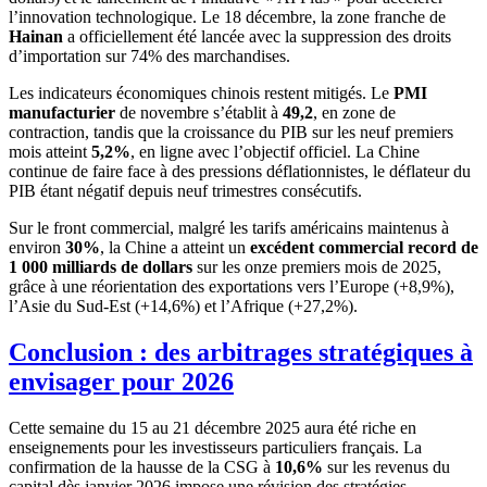
l’innovation technologique. Le 18 décembre, la zone franche de
Hainan
a officiellement été lancée avec la suppression des droits
d’importation sur 74% des marchandises.
Les indicateurs économiques chinois restent mitigés. Le
PMI
manufacturier
de novembre s’établit à
49,2
, en zone de
contraction, tandis que la croissance du PIB sur les neuf premiers
mois atteint
5,2%
, en ligne avec l’objectif officiel. La Chine
continue de faire face à des pressions déflationnistes, le déflateur du
PIB étant négatif depuis neuf trimestres consécutifs.
Sur le front commercial, malgré les tarifs américains maintenus à
environ
30%
, la Chine a atteint un
excédent commercial record de
1 000 milliards de dollars
sur les onze premiers mois de 2025,
grâce à une réorientation des exportations vers l’Europe (+8,9%),
l’Asie du Sud-Est (+14,6%) et l’Afrique (+27,2%).
Conclusion : des arbitrages stratégiques à
envisager pour 2026
Cette semaine du 15 au 21 décembre 2025 aura été riche en
enseignements pour les investisseurs particuliers français. La
confirmation de la hausse de la CSG à
10,6%
sur les revenus du
capital dès janvier 2026 impose une révision des stratégies