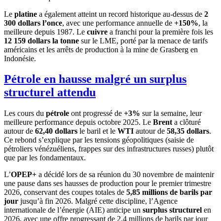
Le
platine
a également atteint un record historique au-dessus de
2
300 dollars l’once
, avec une performance annuelle de
+150%
, la
meilleure depuis 1987. Le
cuivre
a franchi pour la première fois les
12 159 dollars la tonne
sur le LME, porté par la menace de tarifs
américains et les arrêts de production à la mine de Grasberg en
Indonésie.
Pétrole en hausse malgré un surplus
structurel attendu
Les cours du
pétrole
ont progressé de
+3%
sur la semaine, leur
meilleure performance depuis octobre 2025. Le
Brent
a clôturé
autour de
62,40 dollars
le baril et le
WTI
autour de
58,35 dollars
.
Ce rebond s’explique par les tensions géopolitiques (saisie de
pétroliers vénézuéliens, frappes sur des infrastructures russes) plutôt
que par les fondamentaux.
L’
OPEP+
a décidé lors de sa réunion du 30 novembre de maintenir
une pause dans ses hausses de production pour le premier trimestre
2026, conservant des coupes totales de
5,85 millions de barils par
jour
jusqu’à fin 2026. Malgré cette discipline, l’Agence
internationale de l’énergie (AIE) anticipe un
surplus structurel
en
2026, avec une offre progressant de 2,4 millions de barils par jour