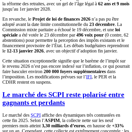
la réforme des retraites, avec un gel de l’âge légal à
62 ans et 9 mois
jusqu’au 1er janvier 2028.
En revanche, le
Projet de loi de finances 2026
n’a pas pu être
adopté avant la date limite constitutionnelle du
23 décembre
. La
Commission mixte paritaire a échoué le 19 décembre, et une
loi
spéciale
a été votée le 23 décembre par
496 voix pour
(0 contre, 62
abstentions) pour permettre la perception des impôts existants et le
financement provisoire de l’État. Les débats budgétaires reprendront
le
12-13 janvier 2026
, avec un objectif d’adoption fin janvier.
Cette situation exceptionnelle signifie que le barème de l’impôt sur
le revenu 2026 n’est pas encore indexé sur l’inflation, ce qui pourrait
faire basculer environ
200 000 foyers supplémentaires
dans
l’imposition. Les modifications prévues sur l’
IFI
, le PER et la
CDHR restent en suspens.
Le marché des SCPI reste polarisé entre
gagnants et perdants
Le marché des
SCPI
affiche des dynamiques très contrastées en
cette fin 2025. Selon l’
ASPIM
, la collecte nette sur les neuf
premiers mois atteint
3,30 milliards d’euros
, en hausse de
+33%
sur un an. Cependant, cette collecte est extrêmement concentrée : les