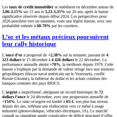
Les
taux de crédit immobilier
se stabilisent en décembre autour de
3,06-3,15%
sur 15 ans et
3,23-3,35%
sur 20 ans, après la baisse
significative observée depuis début 2024. Les perspectives pour
2026 penchent vers un maintien, voire une légère hausse, avec une
probabilité estimée à
60-70%
par les courtiers.
L’or et les métaux précieux poursuivent
leur rally historique
L’
once d’or
a progressé de
+2,38%
sur la semaine, passant de
4
323 dollars
le 15 décembre à
4 426 dollars
le 22 décembre. La
performance annuelle atteint
+70%
, la meilleure depuis 1979. Cette
hausse s’explique par la demande de valeur refuge face aux tensions
géopolitiques (blocus naval américain sur le Venezuela, conflit
Russie-Ukraine), la faiblesse du dollar et les achats continus des
banques centrales des pays BRICS.
L’
argent
a surperformé, atteignant un record historique de
72
dollars l’once
le 24 décembre, avec une progression annuelle de
+154%
. Le ratio or/argent est tombé à
65:1
, son plus bas niveau
depuis dix ans, reflétant une réallocation vers ce métal à usage
industriel (photovoltaïque, véhicules électriques, IA). Le marché
connaît sa cinquième année consécutive de déficit structurel d’offre.